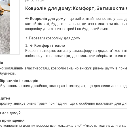
Ковролін для дому: Комфорт, Затишок та
🌟
Ковролін для дому
– це вибір, який приносить у ваш д
кожній кімнаті, будь то спальня, дитяча кімната чи вітальн
ковроліну для різних потреб і на будь-який смак.
⭐️ Переваги ковроліну для дому
🔹 Комфорт і тепло
Ковролін створює затишну атмосферу та додає м'якості п
забезпечує теплоізоляцію, допомагаючи зберігати тепло в 
ія
коізоляційним властивостям, ковролін значно знижує рівень шуму в прим
будинків.
ір стилів і кольорів
 у різноманітних дизайнах, кольорах і текстурах, що дозволяє легко піді
 дітей
вроліну знижує ризик травм при падінні, що є особливо важливим для дит
ін для дому?
п приміщення
де ковролін із довгим ворсом для максимальної м'якості, тоді як для віт