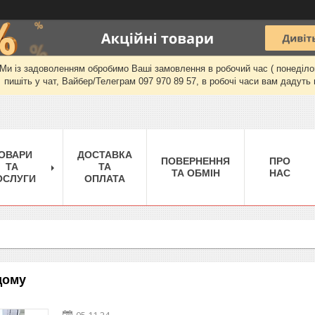
и із задоволенням обробимо Ваші замовлення в робочий час ( понеділок-п'
пишіть у чат, Вайбер/Телеграм 097 970 89 57, в робочі часи вам дадуть 
ОВАРИ
ДОСТАВКА
ПОВЕРНЕННЯ
ПРО
ТА
ТА
ТА ОБМІН
НАС
ОСЛУГИ
ОПЛАТА
дому
05.11.24