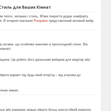
 Стиль для Ваших Кімнат
ім тепло, затишок і стиль. М'яке покриття додає комфорту
я. В інтернет-магазині
Panpalas
представлений великий вибір
ід ногами, що особливо важливо в прохолодний сезон. Він
кімнаті.
іщенні. Це робить його ідеальним вибором для квартир або
брати варіант під будь-який інтер’єр – від класики до
ячих кімнат.
альні або коридору краще обрати більш зносостійкий ковролін