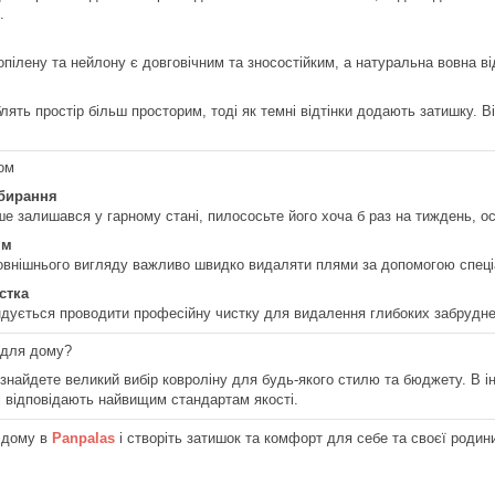
.
ропілену та нейлону є довговічним та зносостійким, а натуральна вовна ві
блять простір більш просторим, тоді як темні відтінки додають затишку. 
ном
бирання
е залишався у гарному стані, пилососьте його хоча б раз на тиждень, ос
ям
овнішнього вигляду важливо швидко видаляти плями за допомогою спеці
стка
ндується проводити професійну чистку для видалення глибоких забрудне
н для дому?
знайдете великий вибір ковроліну для будь-якого стилю та бюджету. В інт
і відповідають найвищим стандартам якості.
я дому в
Panpalas
і створіть затишок та комфорт для себе та своєї родин