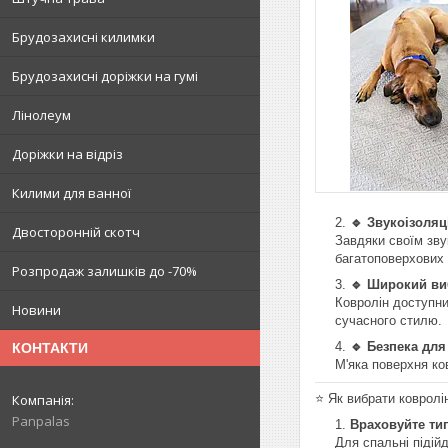
Брудозахисні килимки
Брудозахисні доріжки на гумі
Лінолеум
Доріжки на відріз
Килими для ванної
🔹 Звукоізоляц
Двосторонній скотч
Завдяки своїм зву
багатоповерхових 
Розпродаж залишків до -70%
🔹 Широкий виб
Ковролін доступний
Новини
сучасного стилю.
🔹 Безпека для
КОНТАКТИ
М'яка поверхня ко
⭐️ Як вибрати коврол
Panpalas
Враховуйте ти
Для спальні підій