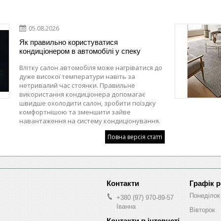
05.08.2026
Як правильно користуватися
кондиціонером в автомобілі у спеку
Влітку салон автомобіля може нагріватися до
дуже високої температури навіть за
нетривалий час стоянки. Правильне
використання кондиціонера допомагає
швидше охолодити салон, зробити поїздку
комфортнішою та зменшити зайве
навантаження на систему кондиціонування.
Повна версія статті
Графік 
Понеділок
+380 (97) 970-89-57
Іванна
Вівторок