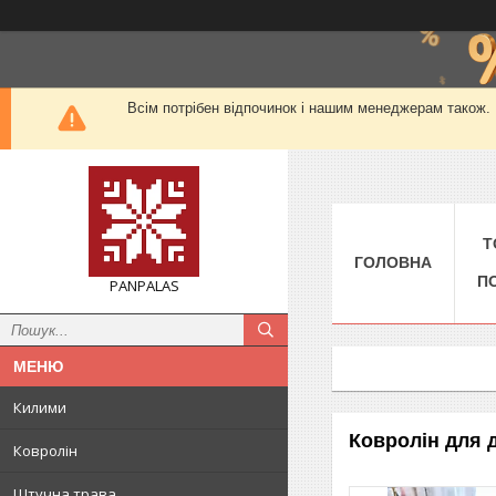
Всім потрібен відпочинок і нашим менеджерам також. М
Т
ГОЛОВНА
П
PANPALAS
Килими
Ковролін для 
Ковролін
Штучна трава