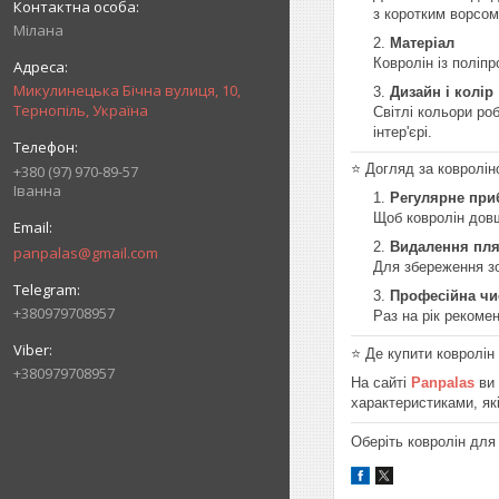
з коротким ворсом
Мілана
Матеріал
Ковролін із поліп
Микулинецька Бічна вулиця, 10,
Дизайн і колір
Тернопіль, Україна
Світлі кольори ро
інтер'єрі.
⭐️ Догляд за ковролі
+380 (97) 970-89-57
Іванна
Регулярне при
Щоб ковролін довш
Видалення пл
panpalas@gmail.com
Для збереження з
Професійна чи
+380979708957
Раз на рік рекоме
⭐️ Де купити ковролі
+380979708957
На сайті
Panpalas
ви 
характеристиками, як
Оберіть ковролін дл