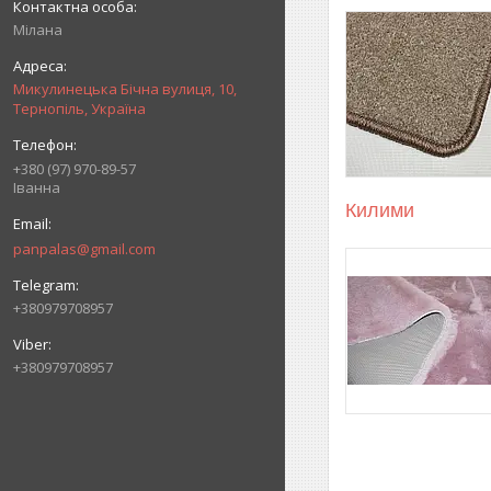
Мілана
Микулинецька Бічна вулиця, 10,
Тернопіль, Україна
+380 (97) 970-89-57
Іванна
Килими
panpalas@gmail.com
+380979708957
+380979708957