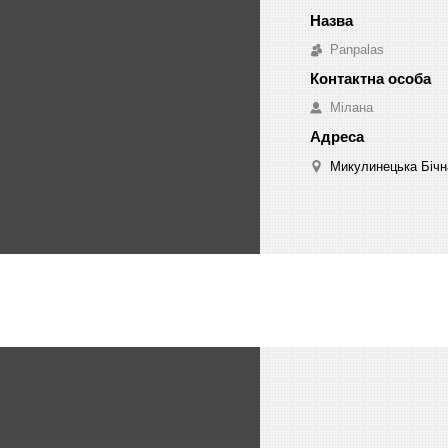
Panpalas
Мілана
Микулинецька Бічна