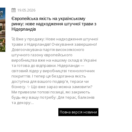
19.05.2026
Європейська якість на українському
ринку: нове надходження штучної трави з
Нідерландів
🚀 Вже у продажу: Нове надходження штучної
трави з Нідерландів! Очікування завершено!
Довгоочікувана партія високоякісного
штучного газону європейського
виробництва вже на нашому складі в Україні
та готова до відправки. Нідерланди —
світовий лідер у виробництві технологічних
покриттів. І тепер ця бездоганна якість
доступна для вашого подвір'я, тераси чи
бізнесу. ✨ Що вже зараз можна замовити?
Ми привезли топові позиції, які закриють
будь-яку вашу потребу: Для терас, балконів
та декору:...
Повна версія новини