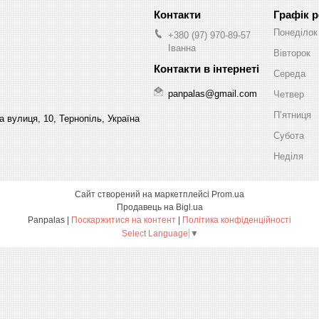
Графік 
Понеділок
+380 (97) 970-89-57
Іванна
Вівторок
Середа
panpalas@gmail.com
Четвер
Пʼятниця
 вулиця, 10, Тернопіль, Україна
Субота
Неділя
Сайт створений на маркетплейсі
Prom.ua
Продавець на Bigl.ua
Panpalas |
Поскаржитися на контент
|
Політика конфіденційності
Select Language
▼