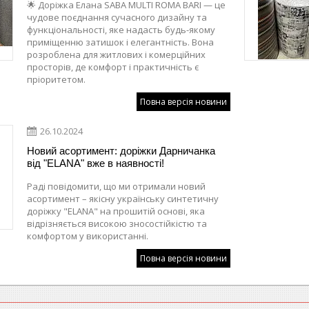
🌟 Доріжка Елана SABA MULTI ROMA BARI — це
чудове поєднання сучасного дизайну та
функціональності, яке надасть будь-якому
приміщенню затишок і елегантність. Вона
розроблена для житлових і комерційних
просторів, де комфорт і практичність є
пріоритетом.
Повна версія новини
26.10.2024
Новий асортимент: доріжки Дарничанка
від "ELANA" вже в наявності!
Раді повідомити, що ми отримали новий
асортимент – якісну українську синтетичну
доріжку "ELANA" на прошитій основі, яка
відрізняється високою зносостійкістю та
комфортом у використанні.
Повна версія новини