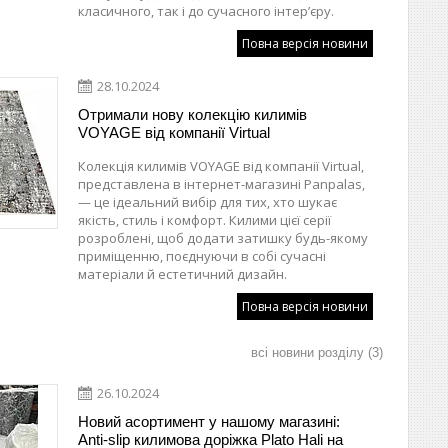
класичного, так і до сучасного інтер’єру.
Повна версія новини
28.10.2024
Отримали нову колекцію килимів
VOYAGE від компанії Virtual
Колекція килимів VOYAGE від компанії Virtual,
представлена в інтернет-магазині Panpalas,
— це ідеальний вибір для тих, хто шукає
якість, стиль і комфорт. Килими цієї серії
розроблені, щоб додати затишку будь-якому
приміщенню, поєднуючи в собі сучасні
матеріали й естетичний дизайн.
Повна версія новини
всі новини розділу
3
26.10.2024
Новий асортимент у нашому магазині:
Anti-slip килимова доріжка Plato Hali на