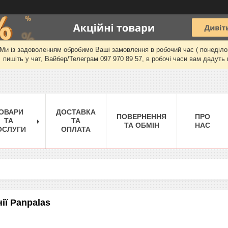
и із задоволенням обробимо Ваші замовлення в робочий час ( понеділок-п'
пишіть у чат, Вайбер/Телеграм 097 970 89 57, в робочі часи вам дадуть 
ОВАРИ
ДОСТАВКА
ПОВЕРНЕННЯ
ПРО
ТА
ТА
ТА ОБМІН
НАС
ОСЛУГИ
ОПЛАТА
ії Panpalas