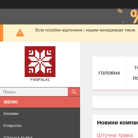
Всім потрібен відпочинок і нашим менеджерам також. М
Т
ГОЛОВНА
П
PANPALAS
Килими
Новини компан
Ковролін
Штучна трава
Штучна трава