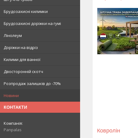
Брудозахисні килимки
Брудозахисні доріжки на гумі
Лінолеум
Доріжки на відріз
Килими для ванної
Двосторонній скотч
Розпродаж залишків до -70%
Новини
КОНТАКТИ
Panpalas
Ковролін