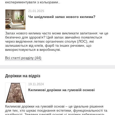
експериментувати з кольорами..
21.01.2025
Чи шкідливий запах нового килима?
Запах нового килима часто може викликати запитання: чи це
безпечно для здоров'я? Цей запах звичайно появляється
через виділення летких органічних сполук (ЛОС), які
залишаються від клеїв, фарб та інших речовин, що
використовуються в виробництві.
Всі статті розділу (44)
Доріжки на відріз
19.11.2024
Килимові доріжки на гумовій основі
Килимові доріжки на гумовій основі – це ідеальне рішення
для тих, хто шукає поєднання естетики, функціональності та
надійності. Завдяки гумовій основі ці доріжки забезпечують