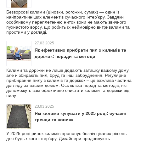
Безворсові килими (ціновки, рогожки, сумах) — один із
найпрактичніших елементів сучасного інтер'єру. Завдяки
особливому переплетенню ниток вони не мають звичного
пухнастого ворсу, що робить їх неймовірно витривалими та
простими у догляді.
27.03.2025
Як ефективно прибрати пил з килимів та
доріжок: поради та методи
Килими та доріжки не лише додають затишку вашому дому,
але й збирають пил, бруд та інші забруднення. Регулярне
прибирання пилу з килимів та доріжок – це важлива частина
догляду за вашим домом. Ось кілька порад та методів, які
допоможуть вам ефективно очистити килими та доріжки від
пилу
23.03.2025
Які килими купувати у 2025 році: сучасні
тренди та новинк
У 2025 році ринок килимів пропонує безліч цікавих рішень
для будь-якого інтер'єру. Дизайнери продовжують