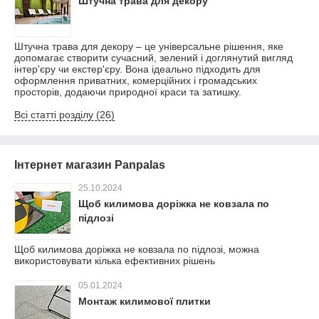
Штучна трава для декору
Штучна трава для декору – це універсальне рішення, яке
допомагає створити сучасний, зелений і доглянутий вигляд
інтер'єру чи екстер'єру. Вона ідеально підходить для
оформлення приватних, комерційних і громадських
просторів, додаючи природної краси та затишку.
Всі статті розділу (26)
Інтернет магазин Panpalas
25.10.2024
Щоб килимова доріжка не ковзала по
підлозі
Щоб килимова доріжка не ковзала по підлозі, можна
використовувати кілька ефективних рішень
05.01.2024
Монтаж килимової плитки