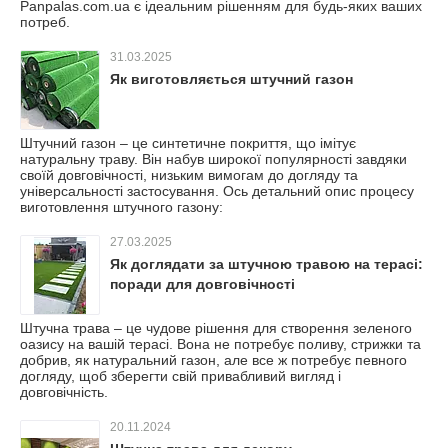
Panpalas.com.ua є ідеальним рішенням для будь-яких ваших
потреб.
31.03.2025
Як виготовляється штучний газон
Штучний газон – це синтетичне покриття, що імітує
натуральну траву. Він набув широкої популярності завдяки
своїй довговічності, низьким вимогам до догляду та
універсальності застосування. Ось детальний опис процесу
виготовлення штучного газону:
27.03.2025
Як доглядати за штучною травою на терасі:
поради для довговічності
Штучна трава – це чудове рішення для створення зеленого
оазису на вашій терасі. Вона не потребує поливу, стрижки та
добрив, як натуральний газон, але все ж потребує певного
догляду, щоб зберегти свій привабливий вигляд і
довговічність.
20.11.2024