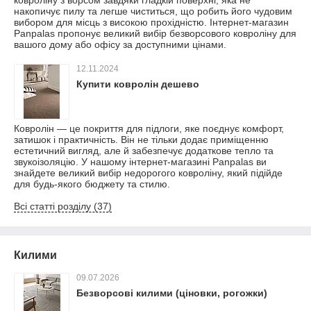
ковроліну з ворсом завдяки гладкій поверхні, яка не
накопичує пилу та легше чиститься, що робить його чудовим
вибором для місць з високою прохідністю. Інтернет-магазин
Panpalas пропонує великий вибір безворсового ковроліну для
вашого дому або офісу за доступними цінами.
12.11.2024
Купити ковролін дешево
Ковролін — це покриття для підлоги, яке поєднує комфорт,
затишок і практичність. Він не тільки додає приміщенню
естетичний вигляд, але й забезпечує додаткове тепло та
звукоізоляцію. У нашому інтернет-магазині Panpalas ви
знайдете великий вибір недорогого ковроліну, який підійде
для будь-якого бюджету та стилю.
Всі статті розділу (37)
Килими
09.07.2026
Безворсові килими (ціновки, рогожки)