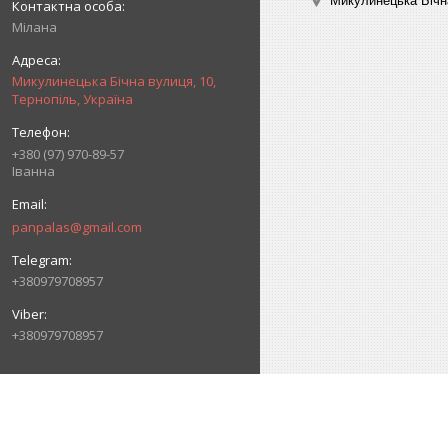
Микулинецька Бічна
Мілана
Микулинецька Бічна вулиця, 10,
Тернопіль, Україна
+380 (97) 970-89-57
Іванна
panpalas@gmail.com
+380979708957
+380979708957