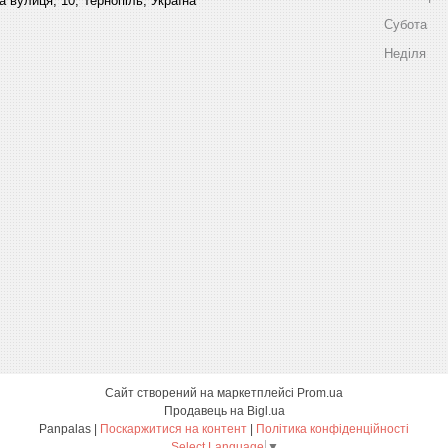
 вулиця, 10, Тернопіль, Україна
Субота
Неділя
Сайт створений на маркетплейсі
Prom.ua
Продавець на Bigl.ua
Panpalas |
Поскаржитися на контент
|
Політика конфіденційності
Select Language
▼