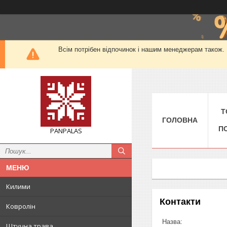
Всім потрібен відпочинок і нашим менеджерам також. М
Т
ГОЛОВНА
П
PANPALAS
Килими
Контакти
Ковролін
Штучна трава