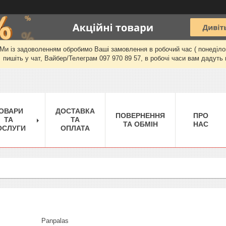
и із задоволенням обробимо Ваші замовлення в робочий час ( понеділок-п'
пишіть у чат, Вайбер/Телеграм 097 970 89 57, в робочі часи вам дадуть 
ОВАРИ
ДОСТАВКА
ПОВЕРНЕННЯ
ПРО
ТА
ТА
ТА ОБМІН
НАС
ОСЛУГИ
ОПЛАТА
Panpalas