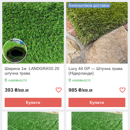
Безкоштовна доставка
Ширина 1м. LANDGRASS 20
Lucy 44 GP — Штучна трава
штучна трава
(Нідерланди)
В наявності
В наявності
393
985
₴/кв.м
₴/кв.м
Купити
Купити