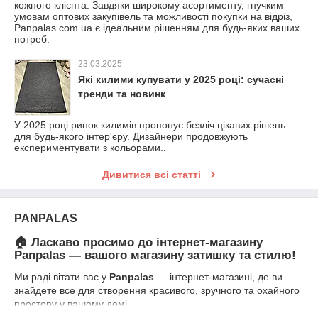
кожного клієнта. Завдяки широкому асортименту, гнучким
умовам оптових закупівель та можливості покупки на відріз,
Panpalas.com.ua є ідеальним рішенням для будь-яких ваших
потреб.
23.03.2025
Які килими купувати у 2025 році: сучасні
тренди та новинк
У 2025 році ринок килимів пропонує безліч цікавих рішень
для будь-якого інтер'єру. Дизайнери продовжують
експериментувати з кольорами..
Дивитися всі статті
PANPALAS
🏠 Ласкаво просимо до інтернет-магазину
Panpalas — вашого магазину затишку та стилю!
Ми раді вітати вас у
Panpalas
— інтернет-магазині, де ви
знайдете все для створення красивого, зручного та охайного
простору у вашому домі.
У нашому асортименті —
якісні килимові доріжки, килими,