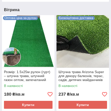
Вітрина
Оптова ціна за рулон
Безкоштовна доставка
Розмір: 1.5х25м рулон (гурт)
Штучна трава Arizona Super
– штучна трава, штучний
для декору балконів, терас,
газон оптом, запечатаний
садів, дитячих майданчиків
рулон
або зон відпочинку 400 см
В наявності
В наявності
180
237
₴/кв.м
₴/кв.м
Купити
Купити