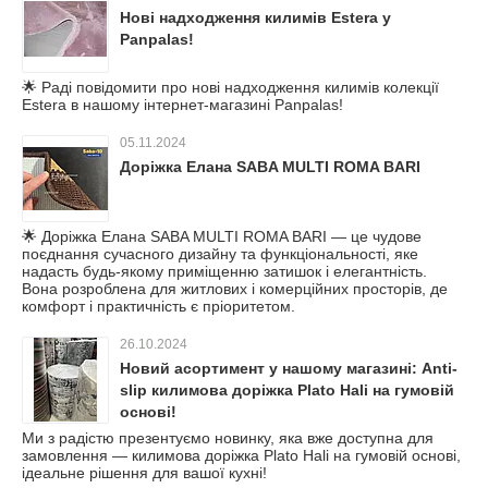
Нові надходження килимів Estera у
Panpalas!
🌟 Раді повідомити про нові надходження килимів колекції
Estera в нашому інтернет-магазині Panpalas!
05.11.2024
Доріжка Елана SABA MULTI ROMA BARI
🌟 Доріжка Елана SABA MULTI ROMA BARI — це чудове
поєднання сучасного дизайну та функціональності, яке
надасть будь-якому приміщенню затишок і елегантність.
Вона розроблена для житлових і комерційних просторів, де
комфорт і практичність є пріоритетом.
26.10.2024
Новий асортимент у нашому магазині: Anti-
slip килимова доріжка Plato Hali на гумовій
основі!
Ми з радістю презентуємо новинку, яка вже доступна для
замовлення — килимова доріжка Plato Hali на гумовій основі,
ідеальне рішення для вашої кухні!