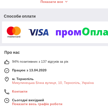
Показати все
ковролін, штучна трава, сантехніка та аксесуари для
ванної кімнати
, які гармонійно доповнять будь-який інтер'єр.
Ми піклуємося про кожного клієнта, тому:
Способи оплати
Пропонуємо
лише перевірені матеріали та
виробників
Гарантуємо
вигідні ціни
та постійні
акції
Забезпечуємо
швидке відправлення по всій
Україні
Надаємо
особисту консультацію та турботу про
Про нас
ваш вибір
94% позитивних з 137 відгуків за рік
Приєднуйтесь до сотень задоволених покупців, які вже
оцінили якість товарів і сервісу
Panpalas
.
Працює з 13.04.2020
Ваша оселя варта найкращого!
👉
Перегляньте відгуки наших клієнтів
м. Тернопіль
👉
Обирайте товари з доставкою вже сьогодні
Микулинецька Бічна вулиця, 10, Тернопіль, Україна
Контакти
Сьогодні вихідний
Показати весь графік роботи