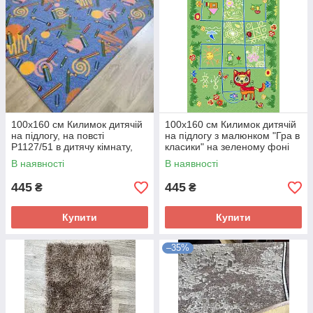
100х160 см Килимок дитячій
100х160 см Килимок дитячій
на підлогу, на повсті
на підлогу з малюнком "Гра в
P1127/51 в дитячу кімнату,
класики" на зеленому фоні
олівці на синьому фоні,
P1277/51, ковролін в дитячу
В наявності
В наявності
дитячий ковролін
кімнату
445
445
₴
₴
Купити
Купити
–35%