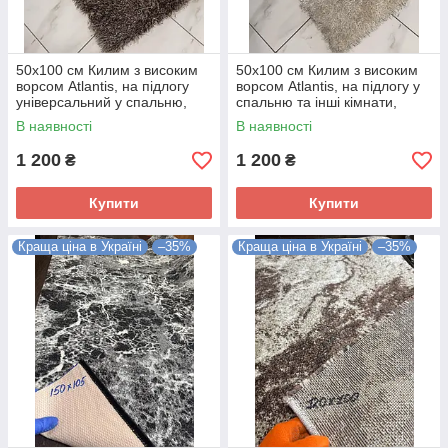
50x100 см Килим з високим
50x100 см Килим з високим
ворсом Atlantis, на підлогу
ворсом Atlantis, на підлогу у
універсальний у спальню,
спальню та інші кімнати,
вітальню, будь-куди,
бежевого кольору
В наявності
В наявності
коричневого кольору
1 200
1 200
₴
₴
Купити
Купити
Краща ціна в Україні
–35%
Краща ціна в Україні
–35%