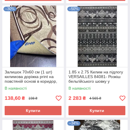
–30%
–50%
Залишок 70х60 см (1 шт)
1.85 x 2.75 Килим на підлогу
килимова доріжка print на
VERSAILLES 84081- Розкіш
повстяній основі в коридор,
бельгійського шовку у
кухню.
вашому інтер'єрі
В наявності
В наявності
138,60
2 283
₴
₴
198 ₴
4 565 ₴
Купити
Купити
–34%