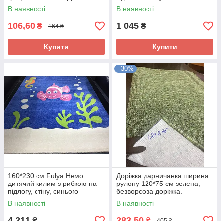
підлогу на кухню, в коридор.
В наявності
В наявності
106,60
1 045
₴
₴
164 ₴
Купити
Купити
–30%
160*230 см Fulya Немо
Доріжка дарничанка ширина
дитячий килим з рибкою на
рулону 120*75 см зелена,
підлогу, стіну, синього
безворсова доріжка.
кольору
В наявності
В наявності
4 211
283,50
₴
₴
405 ₴