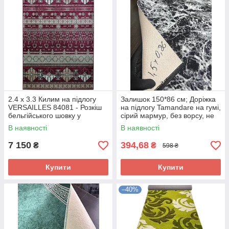
2.4 x 3.3 Килим на підлогу
Залишок 150*86 см; Доріжка
VERSAILLES 84081 - Розкіш
на підлогу Tamandare на гумі,
бельгійського шовку у
сірий мармур, без ворсу, не
вашому інтер'єрі
ковзає по підлозі
В наявності
В наявності
7 150
394,68
₴
₴
598 ₴
Купити
Купити
–40%