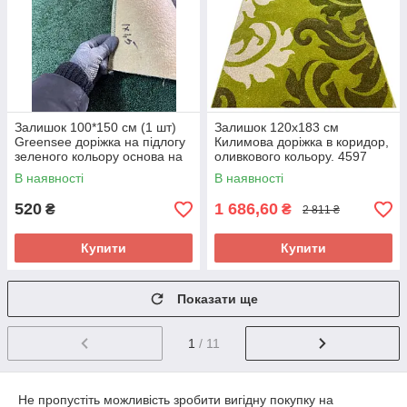
Залишок 100*150 см (1 шт)
Залишок 120х183 см
Greensee доріжка на підлогу
Килимова доріжка в коридор,
зеленого кольору основа на
оливкового кольору. 4597
войлоці для коридору, кухні
В наявності
В наявності
520
1 686,60
₴
₴
2 811 ₴
Купити
Купити
Показати ще
1
/ 11
Не пропустіть можливість зробити вигідну покупку на