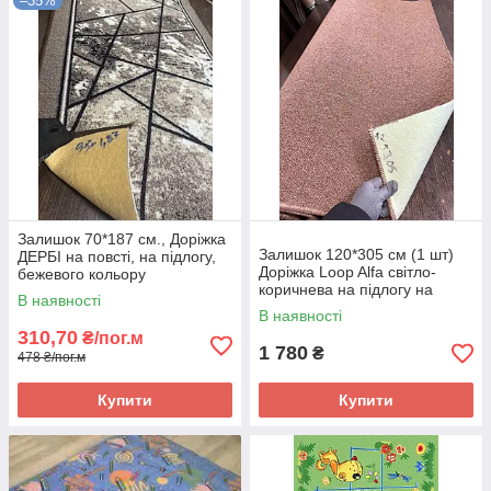
–35%
Унікальні та обмежені товари
Висока якість продукції
Зручні умови доставки та оплати
Не пропустіть можливість зробити вигідну покупку на
розпродажі залишків у
Panpalas
і надайте вашому дому
оновлений та стильний вигляд!
Ціни за залишки вказані за штуку!
Залишок 70*187 см., Доріжка
Залишок 120*305 см (1 шт)
ДЕРБІ на повсті, на підлогу,
Доріжка Loop Alfa світло-
бежевого кольору
коричнева на підлогу на
В наявності
товстій повстяній основі
В наявності
310,70
₴/пог.м
1 780
₴
478 ₴/пог.м
Купити
Купити