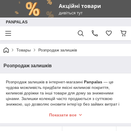
PANPALAS
Товары
Розпродаж залишків
Розпродаж залишків
Розпродаж залишків в інтернет-магазині
Panpalas
— це
чудова можливість придбати якісні килимові покриття,
килимові доріжки та інші товари для дому за зниженими
цінами. Залишки колекцій часто продаються з суттєвою
знижкою, що дозволяє оновити інтер’єр без зайвих витрат і
при цьому зберегти високу якість товарів.
Показати все
Переваги розпродажу залишків у Panpalas
Економія на покупці
: Розпродаж залишків