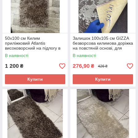
50x100 см Килим
Залишок 100x105 см GIZZA
приліжковий Atlantis
безворсова килимова доріжка
високоворсний на підлогу в
на повстяній основі, для
будь-яку кімнату, темно-
кухні, коридору
В наявності
В наявності
бежевого кольору
1 200
276,90
₴
₴
426 ₴
Купити
Купити