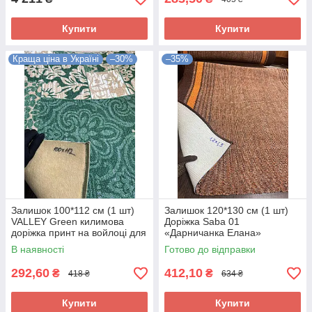
Купити
Купити
Краща ціна в Україні
–30%
–35%
Залишок 100*112 см (1 шт)
Залишок 120*130 см (1 шт)
VALLEY Green килимова
Доріжка Saba 01
доріжка принт на войлоці для
«Дарничанка Елана»
коридору
коричнева з полосками, на
В наявності
Готово до відправки
підлогу в коридор та кухню.
292,60
412,10
₴
₴
418 ₴
634 ₴
Купити
Купити