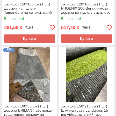
Залишок 150*105 см (1 шт)
Залишок 120*100 см (1 шт)
Доріжка на підлогу
PHOENIX 200-Bej килимова
Tamandare на латексі, сірий
доріжка на підлогу в житлове
мармур, без ворсу, в
приміщення з еко ворсом і
В наявності
В наявності
коридор, кухню, не ковзає по
натуральною тканиною.
підлозі
461,50
517,40
₴
₴
710 ₴
796 ₴
Купити
Купити
–35%
Залишок 100*35 см (1 шт)
Залишок 150*215 см (1 шт)
доріжка BRILIANT абстракція
Штучна трава Landgrass 15
графітового кольору на
від Virtual, штучний газон