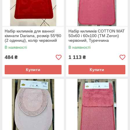
Набір килимків для ванної
Набір килимків COTTON MAT
кімнати Dariana, розмір 55*80
50х60 і 60х100 (TM Zeron)
(2 одиниці), колір червоний
червоний, Туреччина
В наявності
В наявності
484
1 113
₴
₴
Купити
Купити