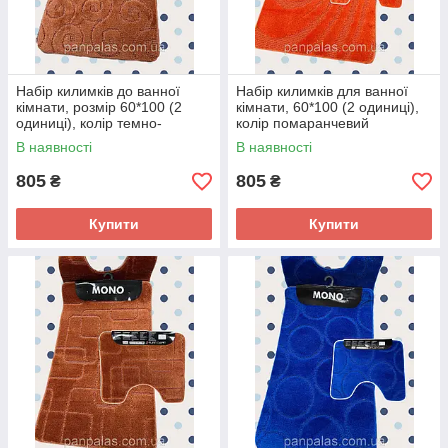
Набір килимків до ванної
Набір килимків для ванної
кімнати, розмір 60*100 (2
кімнати, 60*100 (2 одиниці),
одиниці), колір темно-
колір помаранчевий
помаранчевий
В наявності
В наявності
805
805
₴
₴
Купити
Купити