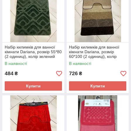
Набір килимків для ванної
Набір килимків для ванної
кімнати Dariana, розмір 55*80
кімнати Dariana, розмір
(2 одиниці), колір зелений
60*100 (2 одиниці), колір
коричневий
В наявності
В наявності
484
726
₴
₴
Купити
Купити