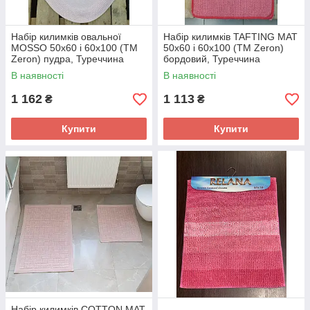
Набір килимків овальної
Набір килимків TAFTING MAT
MOSSO 50x60 і 60х100 (TM
50x60 і 60x100 (TM Zeron)
Zeron) пудра, Туреччина
бордовий, Туреччина
В наявності
В наявності
1 162
1 113
₴
₴
Купити
Купити
Набір килимків COTTON MAT