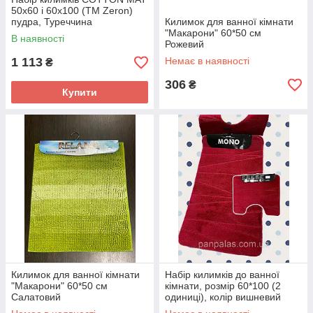
50х60 і 60х100 (TM Zeron)
пудра, Туреччина
Килимок для ванної кімнати
"Макарони" 60*50 см
В наявності
Рожевий
1 113
Немає в наявності
₴
306
₴
Купити
Килимок для ванної кімнати
Набір килимків до ванної
"Макарони" 60*50 см
кімнати, розмір 60*100 (2
Салатовий
одиниці), колір вишневий