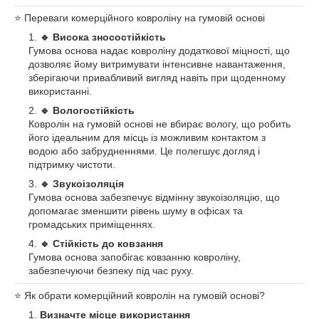
⭐️ Переваги комерційного ковроліну на гумовій основі
🔹 Висока зносостійкість
Гумова основа надає ковроліну додаткової міцності, що
дозволяє йому витримувати інтенсивне навантаження,
зберігаючи привабливий вигляд навіть при щоденному
використанні.
🔹 Вологостійкість
Ковролін на гумовій основі не вбирає вологу, що робить
його ідеальним для місць із можливим контактом з
водою або забрудненнями. Це полегшує догляд і
підтримку чистоти.
🔹 Звукоізоляція
Гумова основа забезпечує відмінну звукоізоляцію, що
допомагає зменшити рівень шуму в офісах та
громадських приміщеннях.
🔹 Стійкість до ковзання
Гумова основа запобігає ковзанню ковроліну,
забезпечуючи безпеку під час руху.
⭐️ Як обрати комерційний ковролін на гумовій основі?
Визначте місце використання