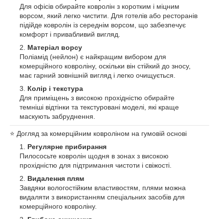
Для офісів обирайте ковролін з коротким і міцним
ворсом, який легко чистити. Для готелів або ресторанів
підійде ковролін із середнім ворсом, що забезпечує
комфорт і привабливий вигляд.
Матеріал ворсу
Поліамід (нейлон) є найкращим вибором для
комерційного ковроліну, оскільки він стійкий до зносу,
має гарний зовнішній вигляд і легко очищується.
Колір і текстура
Для приміщень з високою прохідністю обирайте
темніші відтінки та текстуровані моделі, які краще
маскують забруднення.
⭐️ Догляд за комерційним ковроліном на гумовій основі
Регулярне прибирання
Пилососьте ковролін щодня в зонах з високою
прохідністю для підтримання чистоти і свіжості.
Видалення плям
Завдяки вологостійким властивостям, плями можна
видаляти з використанням спеціальних засобів для
комерційного ковроліну.