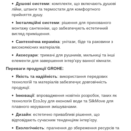
Душові системи
: комплекти, що включають душові
лійки, штанги та термостати для комфортного
прийняття душу.
Інсталяційні системи
: рішення для прихованого
монтажу сантехніки, що забезпечують естетичний
вигляд приміщення.
Сантехнічна кераміка
: унітази, біде та раковини з
високоякісних матеріалів.
Аксесуари
: тримачі для рушників, мильниці та інші
елементи для завершення інтер'єру ванної кімнати.
Переваги продукції GROHE:
Якість та надійність
: використання передових
технологій та матеріалів забезпечує довговічність
продукції.
Інновації
: впровадження новітніх розробок, таких як
технологія EcoJoy для економії води та SilkMove для
плавного керування змішувачами.
Дизайн
: естетично привабливі рішення, що
відповідають сучасним тенденціям інтер'єру.
Екологічність
: прагнення до збереження ресурсів та