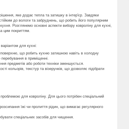
 рішення, яке додає тепла та затишку в інтер'єр. Завдяки
стійким до вологи та забруднень, що робить його популярним
 кухня. Розглянемо основні аспекти вибору ковроліну для кухні,
за цим покриттям.
варіантом для кухні:
у поверхню, що робить кухню затишною навіть в холодну
о перебування в приміщенні.
діння предметів або роботи техніки зменшується.
кості кольорів, текстур та візерунків, що дозволяє підібрати
и проблемою для ковроліну. Для цього потрібен спеціальний
розсипання їжі чи пролиття рідин, що вимагає регулярного
ебувати спеціальних засобів для чищення.