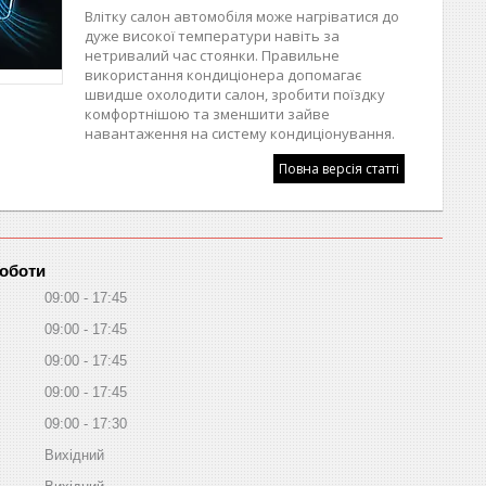
Влітку салон автомобіля може нагріватися до
дуже високої температури навіть за
нетривалий час стоянки. Правильне
використання кондиціонера допомагає
швидше охолодити салон, зробити поїздку
комфортнішою та зменшити зайве
навантаження на систему кондиціонування.
Повна версія статті
роботи
09:00
17:45
09:00
17:45
09:00
17:45
09:00
17:45
09:00
17:30
Вихідний