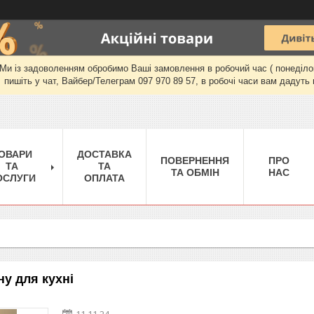
и із задоволенням обробимо Ваші замовлення в робочий час ( понеділок-п'
пишіть у чат, Вайбер/Телеграм 097 970 89 57, в робочі часи вам дадуть 
ОВАРИ
ДОСТАВКА
ПОВЕРНЕННЯ
ПРО
ТА
ТА
ТА ОБМІН
НАС
ОСЛУГИ
ОПЛАТА
ну для кухні
11.11.24