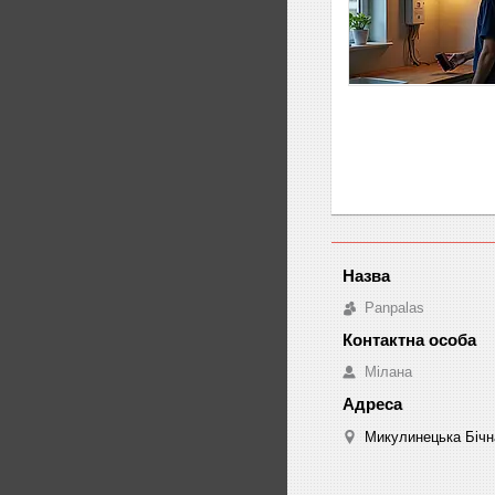
Panpalas
Мілана
Микулинецька Бічна