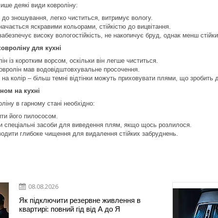
лише деякі види ковроліну:
й до зношування, легко чиститься, витримує вологу.
значається яскравими кольорами, стійкістю до вицвітання.
 забезпечує високу вологостійкість, не накопичує бруд, однак менш стійки
ковроліну для кухні
ін із коротким ворсом, оскільки він легше чиститься.
овролін мав водовідштовхувальне просочення.
 на колір – більш темні відтінки можуть приховувати плями, що зробить 
іном на кухні
ліну в гарному стані необхідно:
ити його пилососом.
и спеціальні засоби для виведення плям, якщо щось розлилося.
водити глибоке чищення для видалення стійких забруднень.
08.08.2026
Як підключити резервне живлення в
квартирі: повний гід від А до Я