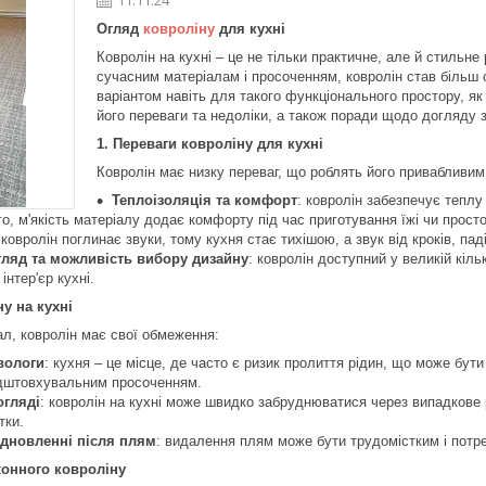
Огляд
ковроліну
для кухні
Ковролін на кухні – це не тільки практичне, але й стильне
сучасним матеріалам і просоченням, ковролін став більш 
варіантом навіть для такого функціонального простору, як
його переваги та недоліки, а також поради щодо догляду 
1. Переваги ковроліну для кухні
Ковролін має низку переваг, що роблять його привабливим 
Теплоізоляція та комфорт
: ковролін забезпечує тепл
ого, м'якість матеріалу додає комфорту під час приготування їжі чи прост
 ковролін поглинає звуки, тому кухня стає тихішою, а звук від кроків, па
гляд та можливість вибору дизайну
: ковролін доступний у великій кіль
інтер'єр кухні.
ну на кухні
ал, ковролін має свої обмеження:
вологи
: кухня – це місце, де часто є ризик пролиття рідин, що може бут
ідштовхувальним просоченням.
огляді
: ковролін на кухні може швидко забруднюватися через випадкове 
тки.
ідновленні після плям
: видалення плям може бути трудомістким і потр
хонного ковроліну