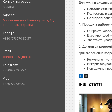
Для кухні підходять 
Мілана
Нейлон
: стійки
Поліестер
: від
Поліпропілен
:
Микулинецька Бічна вулиця, 10,
Тернопіль, Україна
4. Поради з вибору 
Обирайте коврол
Важливо, щоб к
+380 (97) 970-89-57
Звертайте увагу
Іванна
5. Догляд за коврол
Для збереження ковро
panpalas@gmail.com
Регулярно чист
Використовуват
Періодично про
+380979708957
+380979708957
Інші статті