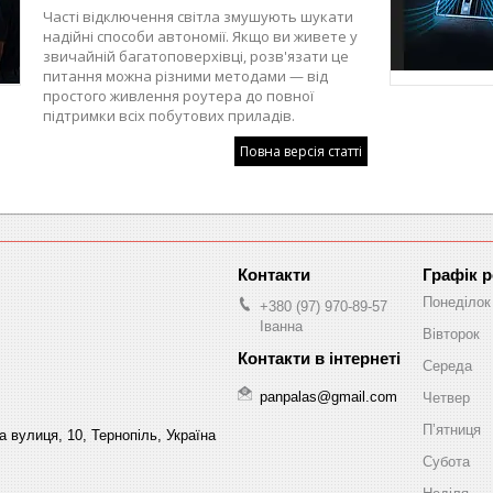
Часті відключення світла змушують шукати
надійні способи автономії. Якщо ви живете у
звичайній багатоповерхівці, розв'язати це
питання можна різними методами — від
простого живлення роутера до повної
підтримки всіх побутових приладів.
Повна версія статті
Графік 
Понеділок
+380 (97) 970-89-57
Іванна
Вівторок
Середа
panpalas@gmail.com
Четвер
Пʼятниця
 вулиця, 10, Тернопіль, Україна
Субота