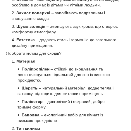
особливо в домах із дітьми чи літніми людьми.
Захист поверхні
– запобігають подряпинам і
зношуванню сходів.
Шумоізоляція
– зменшують звук кроків, що створює
комфортну атмосферу.
Естетика
– додають стиль і гармонію до загального
дизайну приміщення.
Як обрати килим для сходів?
Матеріал
Поліпропілен
– стійкий до зношування та
легко очищується, ідеальний для зон із високою
прохідністю.
Шерсть
– натуральний матеріал, додає тепла і
затишку, підходить для житлових приміщень.
Поліестер
– довговічний і яскравий, добре
тримає форму.
Бавовна
– екологічний вибір для кімнат із
низькою прохідністю.
Тип килима