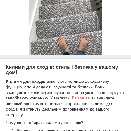
Килими для сходів: стиль і безпека у вашому
домі
Килими для сходів
виконують не лише декоративну
функцію, але й додають зручності та безпеки. Вони
захищають сходи від зношування, зменшують рівень шуму та
запобігають ковзанню. У магазині
Panpalas
ви знайдете
широкий асортимент стильних і практичних килимів для
сходів, які стануть ідеальним доповненням до вашого
інтер’єру.
Чому варто обирати килими для сходів?
Безпека
– зменшують ризик послизнутися на сходах,