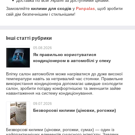
Доставка по всій Україні за доступними цінами.
Замовляйте
килими для сходів
у
Panpalas
, щоб зробити
свій дім безпечнішим і стильнішим!
Інші статті рубрики
05.08.2026
Як правильно користуватися
кондиціонером в автомобілі у спеку
Влітку салон автомобіля може нагріватися до дуже високої
температури навіть за нетривалий час стоянки. Правильне
використання кондиціонера допомагає швидше охолодити
салон, зробити поїздку комфортнішою та зменшити зайве
навантаження на систему кондиціонування.
09.07.2026
Безворсові килими (ціновки, рогожки)
Безворсові килими (ціновки, рогожки, сумах) — один із
найпрактичніших елементів сучасного інтер'єру. Завдяки