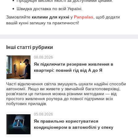
Продукція високої якості за доступними цінами.
Швидка доставка по всій Україні.
Замовляйте
килими для кухні
у
Panpalas
, щоб додати
вашій кухні затишку та практичності!
Інші статті рубрики
08.08.2026
Як підключити резервне живлення в
квартирі: повний гід від А до Я
Часті відключення світла змушують шукати надійні способи
автономії. Якщо ви живете у звичайній багатоповерхівці,
розв'язати це питання можна різними методами — від
простого живлення роутера до повної підтримки всіх
побутових приладів.
05.08.2026
Як правильно користуватися
кондиціонером в автомобілі у спеку