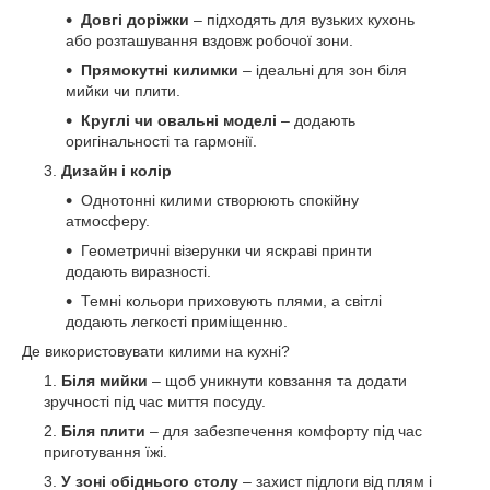
Довгі доріжки
– підходять для вузьких кухонь
або розташування вздовж робочої зони.
Прямокутні килимки
– ідеальні для зон біля
мийки чи плити.
Круглі чи овальні моделі
– додають
оригінальності та гармонії.
Дизайн і колір
Однотонні килими створюють спокійну
атмосферу.
Геометричні візерунки чи яскраві принти
додають виразності.
Темні кольори приховують плями, а світлі
додають легкості приміщенню.
Де використовувати килими на кухні?
Біля мийки
– щоб уникнути ковзання та додати
зручності під час миття посуду.
Біля плити
– для забезпечення комфорту під час
приготування їжі.
У зоні обіднього столу
– захист підлоги від плям і