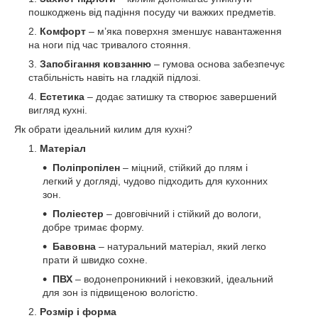
пошкоджень від падіння посуду чи важких предметів.
Комфорт
– м’яка поверхня зменшує навантаження
на ноги під час тривалого стояння.
Запобігання ковзанню
– гумова основа забезпечує
стабільність навіть на гладкій підлозі.
Естетика
– додає затишку та створює завершений
вигляд кухні.
Як обрати ідеальний килим для кухні?
Матеріал
Поліпропілен
– міцний, стійкий до плям і
легкий у догляді, чудово підходить для кухонних
зон.
Поліестер
– довговічний і стійкий до вологи,
добре тримає форму.
Бавовна
– натуральний матеріал, який легко
прати й швидко сохне.
ПВХ
– водонепроникний і нековзкий, ідеальний
для зон із підвищеною вологістю.
Розмір і форма