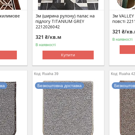
 килимове
3м (ширина рулону) палас на
3м VALLEY 
підлогу TITANIUM GREY
повсті 22
2212026042
321 ₴/кв
321 ₴/кв.м
В наявності
В наявності
Купити
Ruaha 39
Ruaha 4
вка
Безкоштовна доставка
Безкоштов