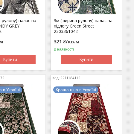
 рулону) палас на
3м (ширина рулону) палас на
ANDY GREY
підлогу Green Street
2
2303361042
.м
321 ₴/кв.м
В наявності
Купити
Купити
072
2211184112
 в Україні
Краща ціна в Україні