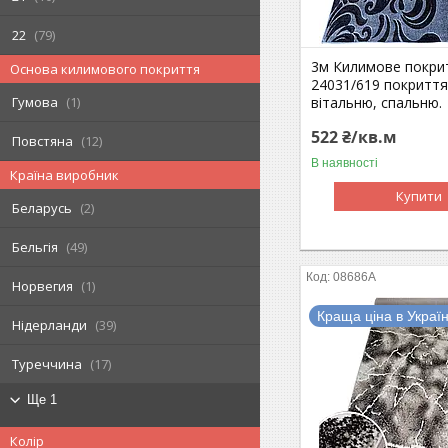
22
79
3м Килимове покри
Основа килимового покриття
24031/619 покриття
вітальню, спальню.
Гумова
1
522 ₴/кв.м
Повстяна
12
В наявності
Країна виробник
Купити
Беларусь
2
Бельгія
49
08686A
Норвегия
1
Краща ціна в Україн
Нідерланди
39
Туреччина
17
Ще 1
Колір