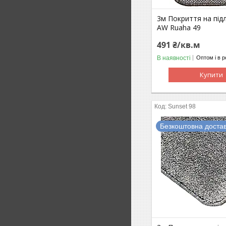
3м Покриття на під
AW Ruaha 49
491 ₴/кв.м
В наявності
Оптом і в р
Купити
Sunset 98
Безкоштовна доста