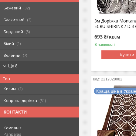
Бежевий
32
Блакитний
2
3м Доріжка Montan
ECRU SHIRINK / D.
Бордовий
5
693 ₴/кв.м
Білий
1
В наявності
Купити
Зелений
7
Ще 8
Тип
2212028082
Килим
1
Краща ціна в Україн
Коврова доріжка
31
КОНТАКТИ
Panpalas