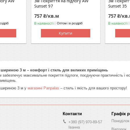
логу AW
3м Покриття на підлогу AW
3м Покрит
Sunset 97
Sunset 35
757 ₴/кв.м
757 ₴/кв
В наявності
В наявності
оздріб
Оптом і в роздріб
Купити
у шириною 3 м – комфорт і стиль для великих приміщень
 забезпечує максимальне покриття підлоги, поєднуючи практичність і ест
риміщень.
 шириною 3 м у
магазині Panpalas
– стиль і якість для вашого простору!
Графік 
Понеділок
+380 (97) 970-89-57
Іванна
Вівторок