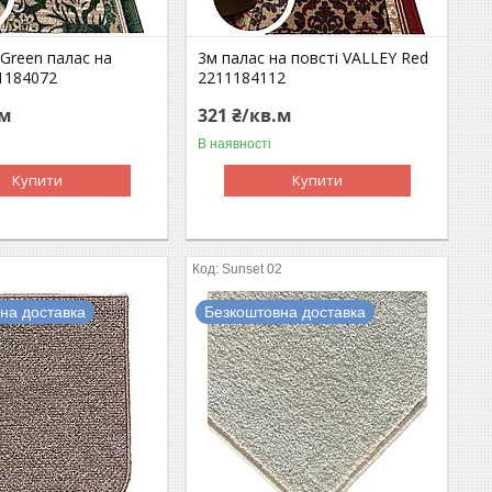
Green палас на
3м палас на повсті VALLEY Red
11184072
2211184112
.м
321 ₴/кв.м
В наявності
Купити
Купити
2
Sunset 02
на доставка
Безкоштовна доставка