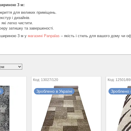
шириною 3 м:
криття для великих приміщень.
кстур і дизайнів.
 які легко чистити.
еру затишку та завершеності.
 шириною 3 м у
магазині Panpalas
– якість і стиль для вашого дому чи оф
13027/120
12501/89
і
Зроблено в Україні
Зроблено в