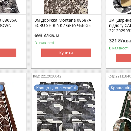
a 08686A
3м Доріжка Montana 08687A
3м (ширина
BROWN
ECRU SHIRINK / GREY+BEIGE
підлогу C
221202905
693 ₴/кв.м
321 ₴/кв
В наявності
В наявності
Купити
2212026042
2211184
і
Краща ціна в Україні
Краща ціна