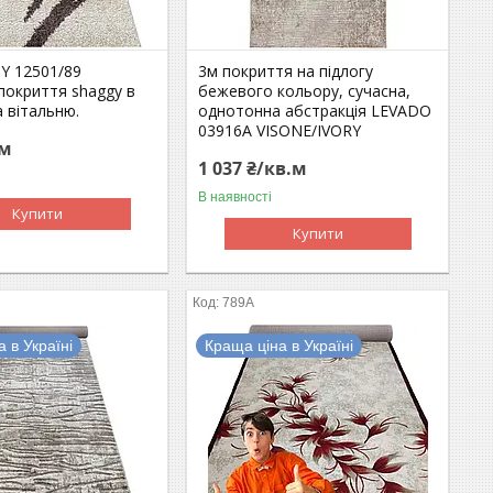
Y 12501/89
3м покриття на підлогу
покриття shaggy в
бежевого кольору, сучасна,
 вітальню.
однотонна абстракція LEVADO
03916A VISONE/IVORY
.м
1 037 ₴/кв.м
В наявності
Купити
Купити
789A
 в Україні
Краща ціна в Україні