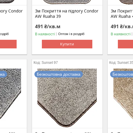
логу Condor
3м Покриття на підлогу Condor
3м Покритт
AW Ruaha 39
AW Ruaha 
491 ₴/кв.м
491 ₴/кв
В наявності
В наявності
оздріб
Оптом і в роздріб
Купити
Sunset 97
Sunset 3
вка
Безкоштовна доставка
Безкоштов