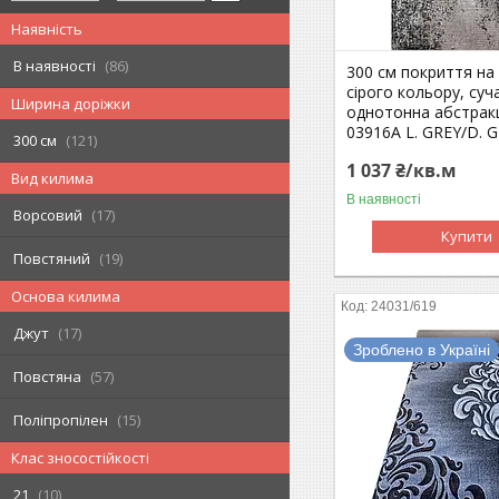
Наявність
В наявності
86
300 см покриття на 
сірого кольору, суч
Ширина доріжки
однотонна абстрак
03916A L. GREY/D. 
300 см
121
1 037 ₴/кв.м
Вид килима
В наявності
Ворсовий
17
Купити
Повстяний
19
Основа килима
24031/619
Джут
17
Зроблено в Україні
Повстяна
57
Поліпропілен
15
Клас зносостійкості
21
10