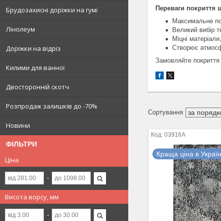
Переваги покриття 
Брудозахисні доріжки на гумі
Максимальне по
Лінолеум
Великий вибір те
Міцні матеріали,
Створює атмосф
Доріжки на відріз
Замовляйте покриття
Килими для ванної
Двосторонній скотч
Розпродаж залишків до -70%
Новини
03916A
ФІЛЬТРИ
Краща ціна в Україн
Ціна
Висота ворсу, мм