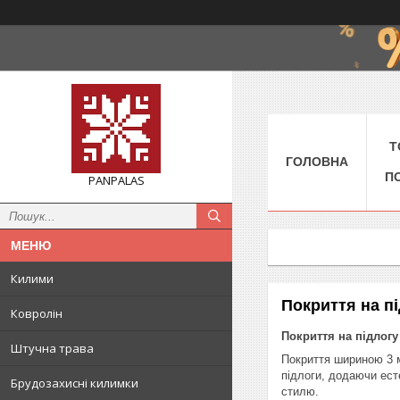
Т
ГОЛОВНА
П
PANPALAS
Килими
Покриття на п
Ковролін
Покриття на підлог
Штучна трава
Покриття шириною 3 м
підлоги, додаючи есте
Брудозахисні килимки
стилю.