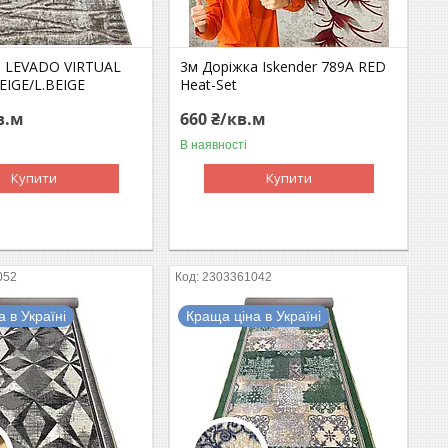
а LEVADO VIRTUAL
3м Доріжка Iskender 789A RED
EIGE/L.BEIGE
Heat-Set
в.м
660 ₴/кв.м
В наявності
Купити
Купити
052
2303361042
 в Україні
Краща ціна в Україні