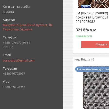
Мілана
3м (ширина рулону)
покриття Brownbull
2212028082
Микулинецька Бічна вулиця, 10,
Тернопіль, Україна
321 ₴/кв.м
В наявності
+380 (97) 970-89-57
Купити
Іванна
Ruaha 49
panpalas@gmail.com
Безкоштовна доста
+380979708957
+380979708957