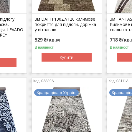
підлогу
3м DAFFI 13027/120 килимове
3м FANTAS
асна,
покриття для підлоги, доріжка
Килимове 
ція, LEVADO
у вітальню.
спальню та
GREY
529 ₴/кв.м
718 ₴/кв
В наявності
В наявності
Купити
03889A
08111A
Краща ціна в Україні
Краща ціна