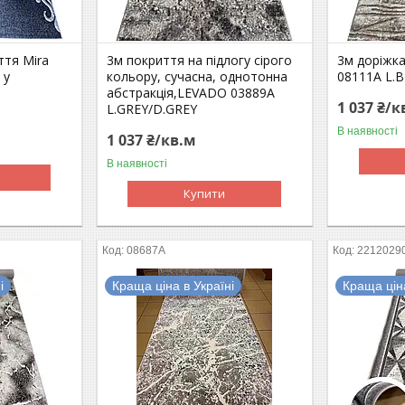
ття Mira
3м покриття на підлогу сірого
3м доріжк
 у
кольору, сучасна, однотонна
08111A L.B
абстракція,LEVADO 03889A
1 037 ₴/к
L.GREY/D.GREY
В наявності
1 037 ₴/кв.м
В наявності
Купити
08687A
2212029
і
Краща ціна в Україні
Краща ціна