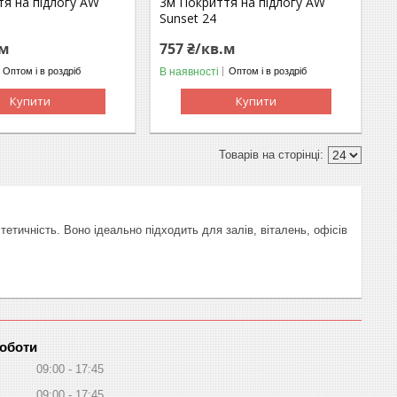
тя на підлогу AW
3м Покриття на підлогу AW
Sunset 24
.м
757 ₴/кв.м
В наявності
Оптом і в роздріб
Оптом і в роздріб
Купити
Купити
етичність. Воно ідеально підходить для залів, віталень, офісів
роботи
09:00
17:45
09:00
17:45