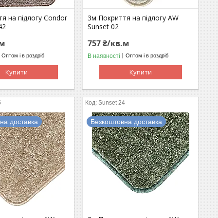
я на підлогу Condor
3м Покриття на підлогу AW
42
Sunset 02
.м
757 ₴/кв.м
В наявності
Оптом і в роздріб
Оптом і в роздріб
Купити
Купити
5
Sunset 24
на доставка
Безкоштовна доставка