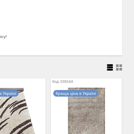
ісу!
03916A
 Україні
Краща ціна в Україні