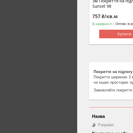
3м Покриття на під
Sunset 98
757 ₴/кв.м
В наявності
Оптом і в р
Купити
Покриття на підлог
Покриття шириною 3 м
чи інших просторих п
Замовляйте покриття
Panpalas