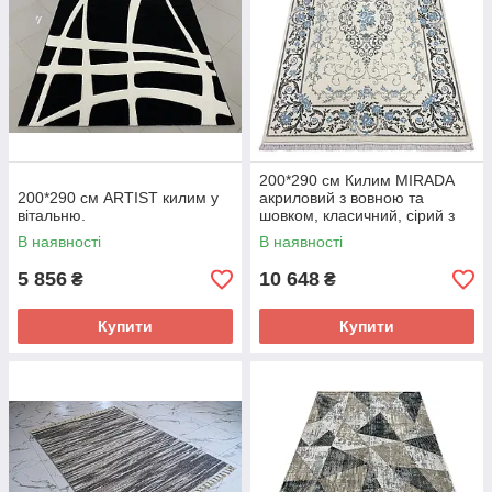
200*290 см Килим MIRADA
200*290 см ARTIST килим у
акриловий з вовною та
вітальню.
шовком, класичний, сірий з
блакитними квітами
В наявності
В наявності
5 856
10 648
₴
₴
Купити
Купити