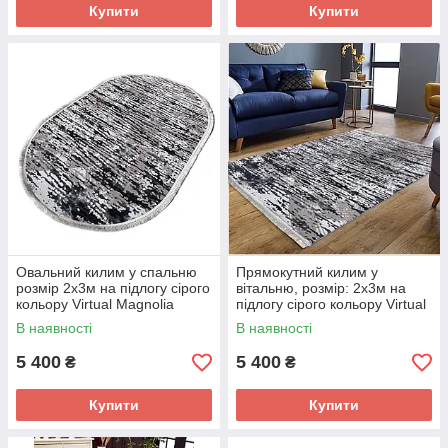
Купити
Купити
Овальний килим у спальню
Прямокутний килим у
розмір 2х3м на підлогу сірого
вітальню, розмір: 2х3м на
кольору Virtual Magnolia
підлогу сірого кольору Virtual
дизайн 03881A
Magnolia дизайн 03881A
В наявності
В наявності
5 400
5 400
₴
₴
Купити
Купити