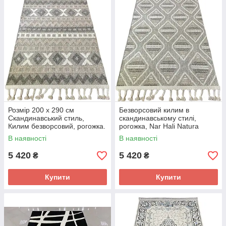
Розмір 200 x 290 см
Безворсовий килим в
Скандинавський стиль,
скандинавському стилі,
Килим безворсовий, рогожка.
рогожка, Nar Hali Natura
Nar Hali Natura 0038, сірий
0039, розмір 200 x 290 на
В наявності
В наявності
колір
підлогу, сірий
5 420
5 420
₴
₴
Купити
Купити