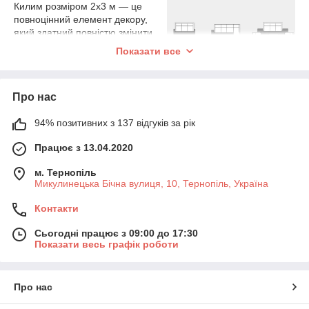
Килим розміром 2х3 м — це
повноцінний елемент декору,
який здатний повністю змінити
сприйняття кімнати. Завдяки
Показати все
великій площі покриття (6 кв.м),
він забезпечує відмінну тепло- та
звукоізоляцію, а також захищає
Про нас
підлогу від зносу.
Чому варто замовити килим
94% позитивних з 137 відгуків за рік
саме у нас:
Працює з 13.04.2020
Різноманіття матеріалів:
У наявності вироби з
м'якого поліпропілену, зносостійкого поліестеру та
м. Тернопіль
комбінованих ниток. Ви можете обрати як моделі з
Микулинецька Бічна вулиця, 10, Тернопіль, Україна
високим ворсом (Shaggy) для максимальної м'якості,
так і практичні безворсові варіанти.
Контакти
Професійна обробка країв:
Ми приділяємо
особливу увагу деталям. Кожен килим проходить
Сьогодні працює з 09:00 до 17:30
Показати весь графік роботи
високоякісний оверлок
, що гарантує охайний вигляд
та довговічність виробу на довгі роки.
Стилі під будь-який інтер'єр:
Скандинавський
Про нас
стиль, геометричні принти, однотонні пастельні
кольори або яскраві акценти — у
Panpalas
знайдеться