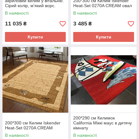
акриловий килим у вітальню.
200*300 см Килим Iskender
Сірий колір, м'який ворс.
Heat-Set 0270A CREAM овал
В наявності
В наявності
11 035
3 485
₴
₴
Купити
Купити
200*290 см Килимок
200*300 см Килим Iskender
California Міккі маус в дитячу
Heat-Set 0270A CREAM
кімнату
В наявності
В наявності