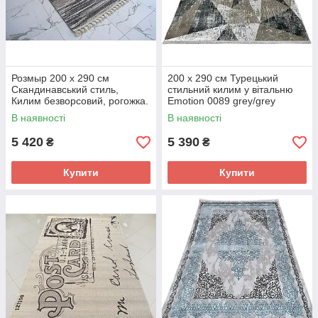
Розмыр 200 x 290 см
200 x 290 см Турецький
Скандинавський стиль,
стильний килим у вітальню
Килим безворсовий, рогожка.
Emotion 0089 grey/grey
Nar Hali Natura 0078, сірий
овальної форми
В наявності
В наявності
колір
5 420
5 390
₴
₴
Купити
Купити