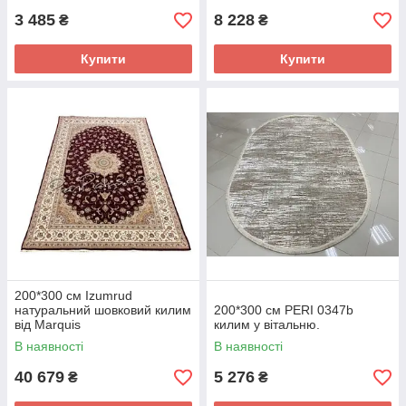
3 485
8 228
₴
₴
Купити
Купити
200*300 см Izumrud
натуральний шовковий килим
200*300 см PERI 0347b
від Marquis
килим у вітальню.
В наявності
В наявності
40 679
5 276
₴
₴