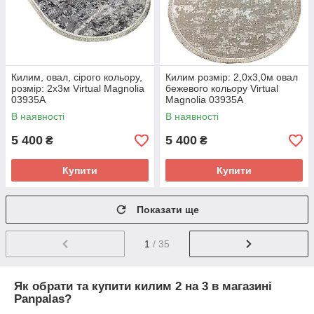
Килим, овал, сірого кольору,
Килим розмір: 2,0х3,0м овал
розмір: 2x3м Virtual Magnolia
бежевого кольору Virtual
03935A
Magnolia 03935A
В наявності
В наявності
5 400
5 400
₴
₴
Купити
Купити
Показати ще
1
/ 35
Як обрати та купити килим 2 на 3 в магазині
Panpalas?