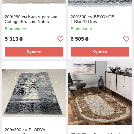
200*290 см Килим рогожка
200*300 см BEYONCE
Cottage Бельгія, Natura
L.Blue/D.Grey
В наявності
В наявності
5 313
6 505
₴
₴
Купити
Купити
200х300 см FLORYA