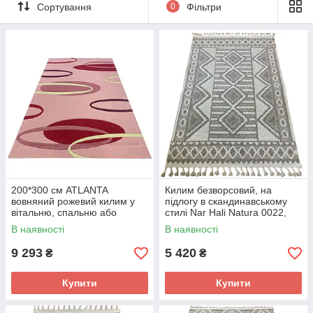
Сортування
0
Фільтри
200*300 см ATLANTA
Килим безворсовий, на
вовняний рожевий килим у
підлогу в скандинавському
вітальню, спальню або
стилі Nar Hali Natura 0022,
дитячу
розмір Килим у
В наявності
В наявності
скандинавському стилі —
безвор200 x 290
9 293
5 420
₴
₴
Купити
Купити