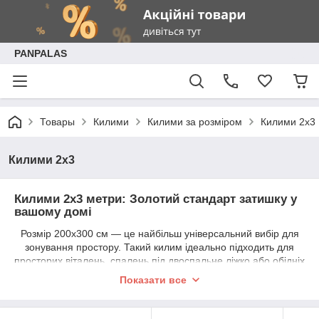
PANPALAS
Товары
Килими
Килими за розміром
Килими 2х3
Килими 2х3
Килими 2х3 метри: Золотий стандарт затишку у
вашому домі
Розмір 200х300 см — це найбільш універсальний вибір для
зонування простору. Такий килим ідеально підходить для
просторих віталень, спалень під двоспальне ліжко або обідніх
зон. У каталозі
Panpalas
ми зібрали моделі на будь-який
Показати все
смак: від класичних візерунків до сучасних мінімалістичних
дизайнів. Обирайте свій ідеальний варіант, який додасть
інтер’єру завершеності та комфорту.