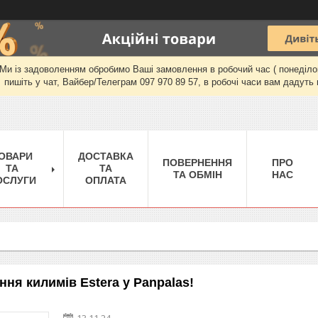
и із задоволенням обробимо Ваші замовлення в робочий час ( понеділок-п'
пишіть у чат, Вайбер/Телеграм 097 970 89 57, в робочі часи вам дадуть 
ОВАРИ
ДОСТАВКА
ПОВЕРНЕННЯ
ПРО
ТА
ТА
ТА ОБМІН
НАС
ОСЛУГИ
ОПЛАТА
ня килимів Estera у Panpalas!
13.11.24