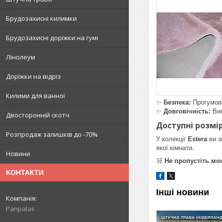
Брудозахисні килимки
Брудозахисні доріжки на гумі
Лінолеум
Доріжки на відріз
Килими для ванної
✨
Безпека:
Прогумова
✨
Довговічність:
Вис
Двосторонній скотч
Доступні розмі
Розпродаж залишків до -70%
У колекції
Estera
ви з
якої кімнати.
Новини
🛒
Не пропустіть мо
КОНТАКТИ
Інші новини
Panpalas