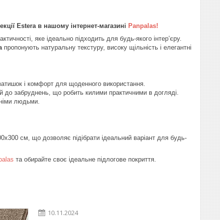
кції Estera в нашому інтернет-магазині
Panpalas
!
тичності, яке ідеально підходить для будь-якого інтер’єру.
a
пропонують натуральну текстуру, високу щільність і елегантні
атишок і комфорт для щоденного використання.
ий до забруднень, що робить килими практичними в догляді.
тніми людьми.
0x300 см, що дозволяє підібрати ідеальний варіант для будь-
palas
та обирайте своє ідеальне підлогове покриття.
10.11.2024