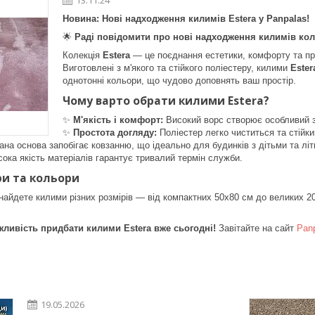
Новина: Нові надходження килимів Estera у Panpalas!
🌟
Раді повідомити про нові надходження килимів коле
Колекція
Estera
— це поєднання естетики, комфорту та прак
Виготовлені з м'якого та стійкого поліестеру, килими
Ester
однотонні кольори, що чудово доповнять ваш простір.
Чому варто обрати килими Estera?
✨
М'якість і комфорт:
Високий ворс створює особливий з
✨
Простота догляду:
Поліестер легко чиститься та стійк
на основа запобігає ковзанню, що ідеально для будинків з дітьми та лі
ока якість матеріалів гарантує тривалий термін служби.
ри та кольори
найдете килими різних розмірів — від компактних 50x80 см до великих 20
жливість придбати килими Estera вже сьогодні!
Завітайте на сайт
Pan
19.05.2026