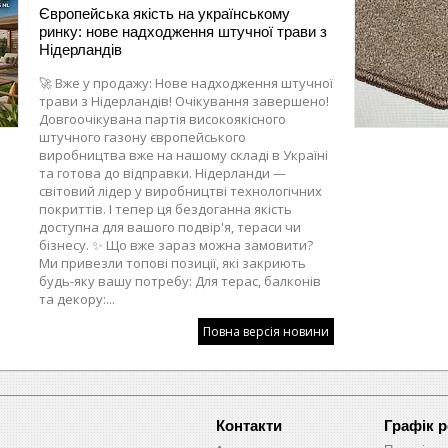
Європейська якість на українському
ринку: нове надходження штучної трави з
Нідерландів
🚀 Вже у продажу: Нове надходження штучної
трави з Нідерландів! Очікування завершено!
Довгоочікувана партія високоякісного
штучного газону європейського
виробництва вже на нашому складі в Україні
та готова до відправки. Нідерланди —
світовий лідер у виробництві технологічних
покриттів. І тепер ця бездоганна якість
доступна для вашого подвір'я, тераси чи
бізнесу. ✨ Що вже зараз можна замовити?
Ми привезли топові позиції, які закриють
будь-яку вашу потребу: Для терас, балконів
та декору:...
Повна версія новини
Графік 