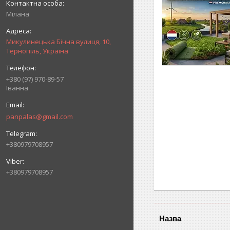
Мілана
Микулинецька Бічна вулиця, 10,
Тернопіль, Україна
+380 (97) 970-89-57
Іванна
panpalas@gmail.com
+380979708957
+380979708957