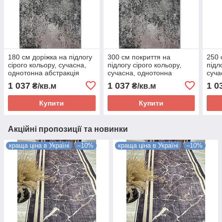
180 см доріжка на підлогу
300 см покриття на
250 
сірого кольору, сучасна,
підлогу сірого кольору,
підл
однотонна абстракція
сучасна, однотонна
суча
LEVADO 03916A L.
абстракція, LEVADO
абст
1 037
1 037
1 0
₴/кв.м
₴/кв.м
GREY/D. GREY
03916A L. GREY/D. GREY
0391
Купити
Купити
Акційні пропозиції та новинки
краща ціна в Україні
–10%
краща ціна в Україні
–10%