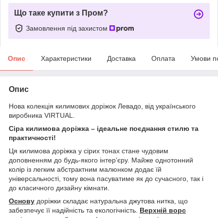
Що таке купити з Пром?
Замовлення під захистом
Опис
Характеристики
Доставка
Оплата
Умови п
Опис
Нова колекція килимових доріжок Левадо, від українського
виробника VIRTUAL.
Сіра килимова доріжка – ідеальне поєднання стилю та
практичності!
Ця килимова доріжка у сірих тонах стане чудовим
доповненням до будь-якого інтер’єру. Майже однотонний
колір із легким абстрактним малюнком додає їй
універсальності, тому вона пасуватиме як до сучасного, так і
до класичного дизайну кімнати.
Основу
доріжки складає натуральна джутова нитка, що
забезпечує її надійність та екологічність.
Верхній ворс