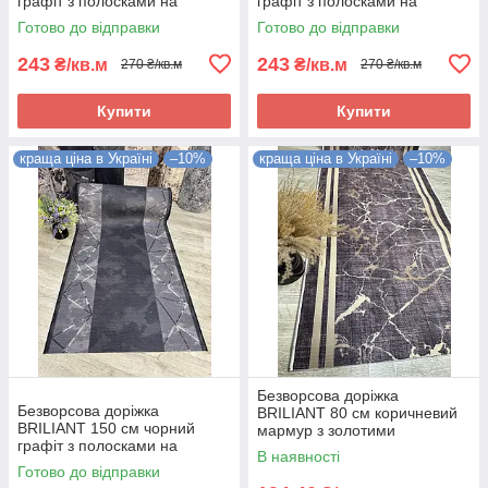
графіт з полосками на
графіт з полосками на
підлогу на кухню, в коридор
підлогу на кухню, в коридор
Готово до відправки
Готово до відправки
243
243
₴/кв.м
₴/кв.м
270 ₴/кв.м
270 ₴/кв.м
Купити
Купити
краща ціна в Україні
–10%
краща ціна в Україні
–10%
Безворсова доріжка
Безворсова доріжка
BRILIANT 80 см коричневий
BRILIANT 150 см чорний
мармур з золотими
графіт з полосками на
полосками на підлогу на
В наявності
підлогу на кухню, в коридор
кухню, в коридор
Готово до відправки