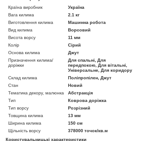
Країна виробник
Україна
Вага килима
2.1 кг
Виготовлення килима
Машинна робота
Вид килима
Ворсовий
Висота ворсу
11 мм
Колір
Сірий
Основа килима
Джут
Призначення килима/
Для спальні, Для
доріжки
передпокою, Для вітальні,
Універсальне, Для коридору
Склад килима
Поліпропілен, Джут
Стан
Новий
Тематика декору, малюнка
Абстракція
Тип
Коврова доріжка
Тип ворсу
Розрізний
Товщина килима
13 мм
Ширина килима
150 см
Щільність ворсу
378000 точок/кв.м
Користувальницькі характеристики