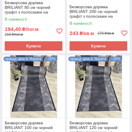
Безворсова доріжка
Безворсова доріжка
BRILIANT 80 см чорний
BRILIANT 200 см чорний
графіт з полосками на
графіт з полосками на
підлогу на кухню, в коридор
В наявності
підлогу на кухню, в коридор
В наявності
194,40
₴/пог.м
243
₴/кв.м
270 ₴/кв.м
216 ₴/пог.м
Купити
Купити
краща ціна в Україні
–10%
краща ціна в Україні
–10%
Безворсова доріжка
Безворсова доріжка
BRILIANT 100 см чорний
BRILIANT 120 см чорний