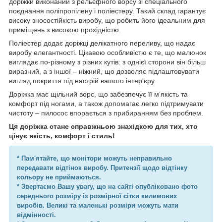
доріжки виконаний з рельєфного ворсу зі спеціального
поєднання поліпропілену і поліестеру. Такий склад гарантує
високу зносостійкість виробу, що робить його ідеальним для
приміщень з високою прохідністю.
Поліестер додає доріжці делікатного переливу, що надає
виробу елегантності. Цікавою особливістю є те, що малюнок
виглядає по-різному з різних кутів: з однієї сторони він більш
виразний, а з іншої – ніжний, що дозволяє підлаштовувати
вигляд покриття під настрій вашого інтер'єру.
Доріжка має щільний ворс, що забезпечує її м’якість та
комфорт під ногами, а також допомагає легко підтримувати
чистоту – пилосос впорається з прибиранням без проблем.
Ця доріжка стане справжньою знахідкою для тих, хто
цінує якість, комфорт і стиль!
* Пам'ятайте, що монітори можуть неправильно
передавати відтінок виробу. Притензії щодо відтінку
кольору не приймаються.
* Звертаємо Вашу увагу, що на сайті опубліковано фото
середнього розміру із розмірної сітки килимових
виробів. Великі та маленькі розміри можуть мати
відмінності.