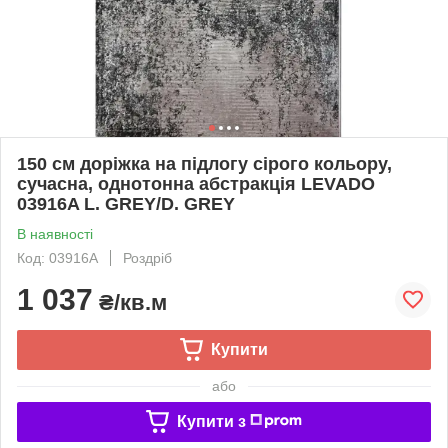
150 см доріжка на підлогу сірого кольору,
сучасна, однотонна абстракція LEVADO
03916A L. GREY/D. GREY
В наявності
Код: 03916A
Роздріб
1 037
₴/кв.м
Купити
або
Купити з