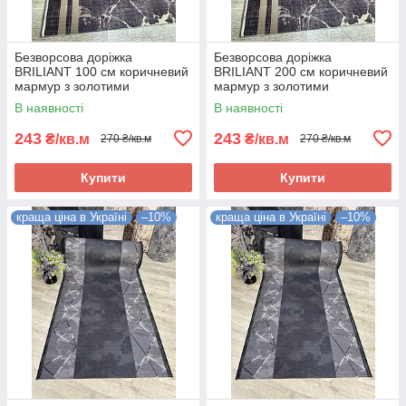
Безворсова доріжка
Безворсова доріжка
BRILIANT 100 см коричневий
BRILIANT 200 см коричневий
мармур з золотими
мармур з золотими
полосками на підлогу на
полосками на підлогу на
В наявності
В наявності
кухню, в коридор
кухню, в коридор
243
243
₴/кв.м
₴/кв.м
270 ₴/кв.м
270 ₴/кв.м
Купити
Купити
краща ціна в Україні
–10%
краща ціна в Україні
–10%