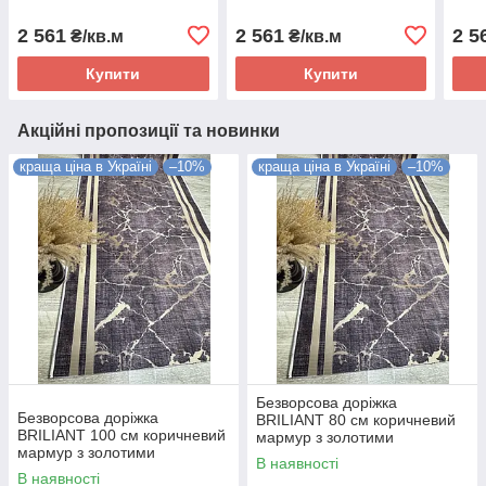
2 561
2 561
2 5
₴/кв.м
₴/кв.м
Купити
Купити
Акційні пропозиції та новинки
краща ціна в Україні
–10%
краща ціна в Україні
–10%
Безворсова доріжка
Безворсова доріжка
BRILIANT 80 см коричневий
BRILIANT 100 см коричневий
мармур з золотими
мармур з золотими
полосками на підлогу на
В наявності
полосками на підлогу на
кухню, в коридор
В наявності