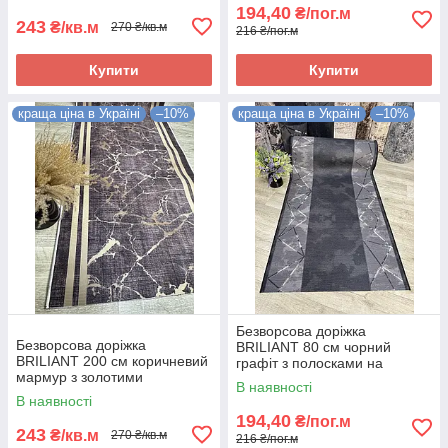
кухню, в коридор
194,40
₴/пог.м
243
₴/кв.м
270 ₴/кв.м
216 ₴/пог.м
Купити
Купити
краща ціна в Україні
–10%
краща ціна в Україні
–10%
Безворсова доріжка
Безворсова доріжка
BRILIANT 80 см чорний
BRILIANT 200 см коричневий
графіт з полосками на
мармур з золотими
підлогу на кухню, в коридор
В наявності
полосками на підлогу на
В наявності
кухню, в коридор
194,40
₴/пог.м
243
₴/кв.м
270 ₴/кв.м
216 ₴/пог.м