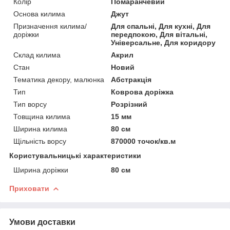
Колір
Помаранчевий
Основа килима
Джут
Призначення килима/
Для спальні, Для кухні, Для
доріжки
передпокою, Для вітальні,
Універсальне, Для коридору
Склад килима
Акрил
Стан
Новий
Тематика декору, малюнка
Абстракція
Тип
Коврова доріжка
Тип ворсу
Розрізний
Товщина килима
15 мм
Ширина килима
80 см
Щільність ворсу
870000 точок/кв.м
Користувальницькі характеристики
Ширина доріжки
80 см
Приховати
Умови доставки