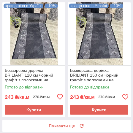
краща ціна в Україні
–10%
краща ціна в Україні
–10%
Безворсова доріжка
Безворсова доріжка
BRILIANT 120 см чорний
BRILIANT 150 см чорний
графіт з полосками на
графіт з полосками на
підлогу на кухню, в коридор
підлогу на кухню, в коридор
Готово до відправки
Готово до відправки
243
243
₴/кв.м
₴/кв.м
270 ₴/кв.м
270 ₴/кв.м
Купити
Купити
Показати ще