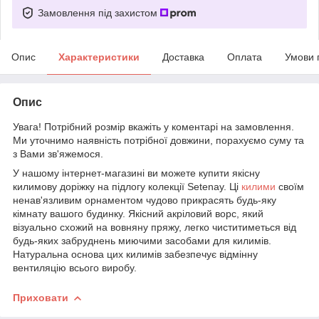
Замовлення під захистом
Опис
Характеристики
Доставка
Оплата
Умови 
Опис
Увага! Потрібний розмір вкажіть у коментарі на замовлення.
Ми уточнимо наявність потрібної довжини, порахуємо суму та
з Вами зв'яжемося.
У нашому інтернет-магазині ви можете купити якісну
килимову доріжку на підлогу колекції Setenay. Ці
килими
своїм
ненав'язливим орнаментом чудово прикрасять будь-яку
кімнату вашого будинку. Якісний акріловий ворс, який
візуально схожий на вовняну пряжу, легко чиститиметься від
будь-яких забруднень миючими засобами для килимів.
Натуральна основа цих килимів забезпечує відмінну
вентиляцію всього виробу.
Приховати