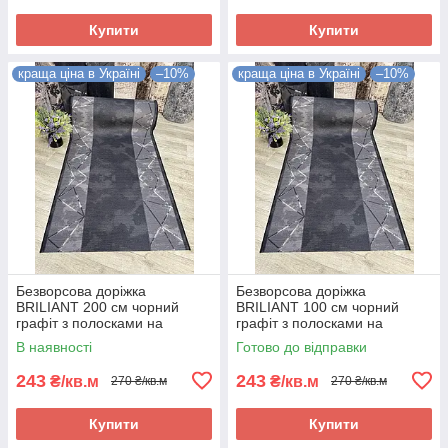
Купити
Купити
краща ціна в Україні
–10%
краща ціна в Україні
–10%
Безворсова доріжка
Безворсова доріжка
BRILIANT 200 см чорний
BRILIANT 100 см чорний
графіт з полосками на
графіт з полосками на
підлогу на кухню, в коридор
підлогу на кухню, в коридор
В наявності
Готово до відправки
243
243
₴/кв.м
₴/кв.м
270 ₴/кв.м
270 ₴/кв.м
Купити
Купити