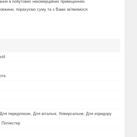
тання в побутових некомерційних приміщеннях.
 довжини, порахуємо суму та з Вами зв'яжемося.
til
ота
 Для передпокою, Для вітальні, Універсальне, Для коридору
, Поліестер