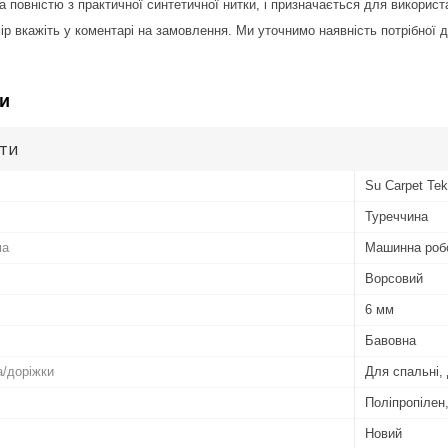
а повністю з практичної синтетичної нитки, і призначається для викорис
мір вкажіть у коментарі на замовлення. Ми уточнимо наявність потрібної
и
ути
Su Carpet Teks
Туреччина
ма
Машинна роб
Ворсовий
6 мм
Бавовна
/доріжки
Для спальні,
Поліпропілен
Новий