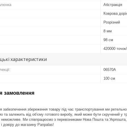
алюнка
Абстракція
Коврова дорі
Розрізний
8 мм
98 см
420000 точок
цькі характеристики
лекції:
06570A
100 см
я замовлення
 забезпечення збереження товару під час транспортування ми ретельно д
о та залежить від об’єму готового виробу, який може бути скручений у т
 неможливе. Ми співпрацюємо з перевізниками Нова Пошта та Укрпошта, 
і довіру до магазину Panpalas!