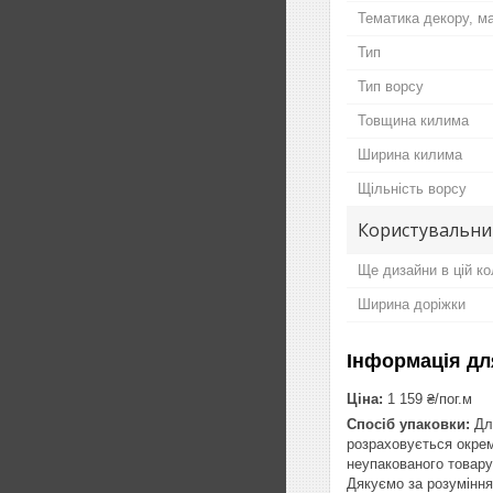
Тематика декору, м
Тип
Тип ворсу
Товщина килима
Ширина килима
Щільність ворсу
Користувальни
Ще дизайни в цій ко
Ширина доріжки
Інформація дл
Ціна:
1 159 ₴/пог.м
Спосіб упаковки:
Для
розраховується окрем
неупакованого товару
Дякуємо за розуміння 