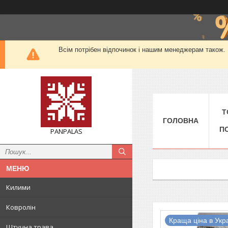
Всім потрібен відпочинок і нашим менеджерам також. М
Т
ГОЛОВНА
П
PANPALAS
Килими
Ковролін
Краща ціна в Укра
Штучна трава