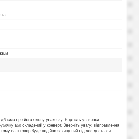
жка
/кв.м
баємо про його якісну упаковку. Вартість упаковки
рубочку або складений у конверт. Зверніть увагу: відправлення
тому ваш товар буде надійно захищений під час доставки.