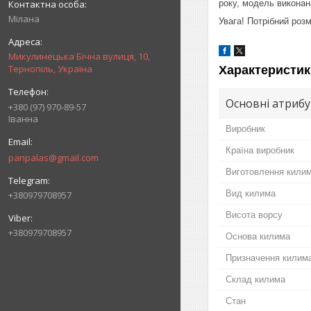
року, модель виконан
Мілана
Увага! Потрібний роз
Микулинецька Бічна вулиця, 10,
Тернопіль, Україна
Характеристик
Основні атриб
+380 (97) 970-89-57
Іванна
Виробник
Країна виробник
panpalas@gmail.com
Виготовлення кили
Вид килима
+380979708957
Висота ворсу
+380979708957
Основа килима
Призначення килима
Склад килима
Стан