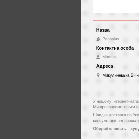
Panpalas
Мілана
Микулинецька Бічна
У нашому інтернет-мага
Ми пропонуємо тільки пе
Швидка доставка по Укра
консультації від наших
Обирайте якість – купу