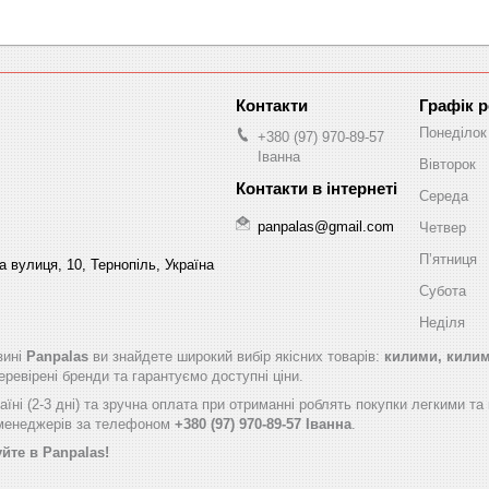
Графік 
Понеділок
+380 (97) 970-89-57
Іванна
Вівторок
Середа
panpalas@gmail.com
Четвер
Пʼятниця
 вулиця, 10, Тернопіль, Україна
Субота
Неділя
зині
Panpalas
ви знайдете широкий вибір якісних товарів:
килими, килимо
ревірені бренди та гарантуємо доступні ціни.
їні (2-3 дні) та зручна оплата при отриманні роблять покупки легкими т
 менеджерів за телефоном
+380 (97) 970-89-57 Іванна
.
йте в Panpalas!