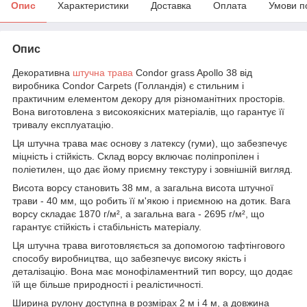
Опис
Характеристики
Доставка
Оплата
Умови п
Опис
Декоративна
штучна трава
Condor grass Apollo 38 від
виробника Condor Carpets (Голландія) є стильним і
практичним елементом декору для різноманітних просторів.
Вона виготовлена з високоякісних матеріалів, що гарантує її
тривалу експлуатацію.
Ця штучна трава має основу з латексу (гуми), що забезпечує
міцність і стійкість. Склад ворсу включає поліпропілен і
поліетилен, що дає йому приємну текстуру і зовнішній вигляд.
Висота ворсу становить 38 мм, а загальна висота штучної
трави - 40 мм, що робить її м'якою і приємною на дотик. Вага
ворсу складає 1870 г/м², а загальна вага - 2695 г/м², що
гарантує стійкість і стабільність матеріалу.
Ця штучна трава виготовляється за допомогою тафтінгового
способу виробництва, що забезпечує високу якість і
деталізацію. Вона має монофіламентний тип ворсу, що додає
їй ще більше природності і реалістичності.
Ширина рулону доступна в розмірах 2 м і 4 м, а довжина