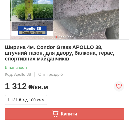
Ширина 4м. Condor Grass APOLLO 38,
штучний газон, для двору, балкона, терас,
спортивних майданчиків
В наявності
Код: Apollo 38
Опт і роздріб
1 312
₴/кв.м
1 131 ₴
від 100 кв.м
Купити