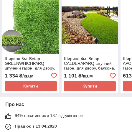
Ширина 5м. Betap
Ширина 4м. Betap
Шири
GREENWHICHPARQ
CALDERAPARQ штучний
APO
штучний газон, для двору,
газон, для двору, балкона,
газо
балкона, терас,
терас, спортивних
тера
1 334
1 101
613
₴/кв.м
₴/кв.м
спортивних майданчиків
майданчиків
майд
Купити
Купити
Про нас
94% позитивних з 137 відгуків за рік
Працює з 13.04.2020