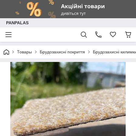
PANPALAS
Товары
Брудозахисні покриття
Брудозахисні килимк