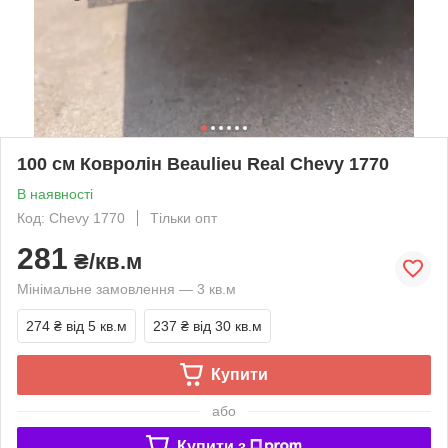
100 см Ковролін Beaulieu Real Chevy 1770
В наявності
Код: Chevy 1770
Тільки опт
281
₴/кв.м
Мінімальне замовлення — 3 кв.м
274 ₴
від 5 кв.м
237 ₴
від 30 кв.м
Купити
або
Купити з