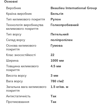
Основні
Виробник
Beaulieu International Group
Країна виробник
Бельгія
Тип килимового покриття
Рулон
Технологія виробництва
Голкопробивний
килимового покриття
Тип ворсу
Петельний
Склад ворсу
поліпропілен
Основа килимового
Гумова
покриття
Клас зносостійкості
22
Ширина
1000 мм
Товщина килимового
4.5 мм
покриття
Висота ворсу
3 мм
Вага ворсу
780 г/м2
Загальна вага килимового
1.5 кг/кв. м
покриття
Антистатичність
Так
Протиковзання
Так