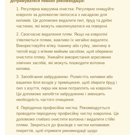
дотримуватися певних рекомендацій:
Регулярна вакуумна очистка: Регулярно очищуйте
ковролін за допомогою пилососа з насадкою для
килимів. Це допоможе видалити пил, бруд та дрібні
частинки, які можуть накопичуватися на поверхні.
Своєчасне видалення плям: Якщо на ковроліні
з'являються плями, важливо їх негайно видаляти.
Використовуйте м'яку тканину або губку, змочену в
теплій воді з м'яким мийним засобом, щоб обережно
очистити пляму. Уникайте використання агресивних
хімічних засобів, які можуть пошкодити волокна
килима.
Запобігання забрудненню: Розмістіть килимки або
вашипки біля входів у приміщення, щоб збирати бруд і
пил з взуття, перш ніж вони потраплять на ковролін.
Це допоможе запобігти забрудненню і зменшить
необхідність частого очищення.
Періодична професійна чистка: Рекомендується
проводити періодичну професійну чистку ковроліна. Це
допоможе глибоко очистити волокна і видалити стійкі
плями. Зверніться до фахівців з чистки килимових
покриттів, щоб отримати рекомендації щодо