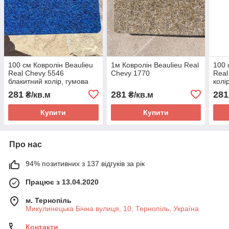
100 см Ковролін Beaulieu
1м Ковролін Beaulieu Real
100 
Real Chevy 5546
Chevy 1770
Real
блакитний колір, гумова
колі
основа
281
281
281
₴/кв.м
₴/кв.м
Купити
Купити
Про нас
94% позитивних з 137 відгуків за рік
Працює з 13.04.2020
м. Тернопіль
Микулинецька Бічна вулиця, 10, Тернопіль, Україна
Контакти