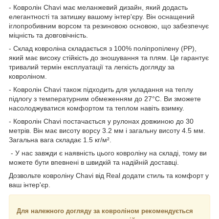
- Ковролін Chavi має меланжевий дизайн, який додасть
елегантності та затишку вашому інтер'єру. Він оснащений
іглопробивним ворсом та резиновою основою, що забезпечує
міцність та довговічність.
- Склад ковроліна складається з 100% поліпропілену (РР),
який має високу стійкість до зношування та плям. Це гарантує
тривалий термін експлуатації та легкість догляду за
ковроліном.
- Ковролін Chavi також підходить для укладання на теплу
підлогу з температурним обмеженням до 27°C. Ви зможете
насолоджуватися комфортом та теплом навіть взимку.
- Ковролін Chavi постачається у рулонах довжиною до 30
метрів. Він має висоту ворсу 3.2 мм і загальну висоту 4.5 мм.
Загальна вага складає 1.5 кг/м².
- У нас завжди є наявність цього ковроліну на складі, тому ви
можете бути впевнені в швидкій та надійній доставці.
Дозвольте ковроліну Chavi від Real додати стиль та комфорт у
ваш інтер'єр.
Для належного догляду за ковроліном рекомендується