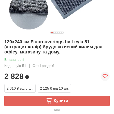
120х240 см Floorcoverings bv Leyla 51
(антрацит колір) брудозахисний килим для
офісу, магазину та дому.
В наявності
Код: Leyla 51
Опт і роздріб
2 828
₴
2 310 ₴
від 5 шт.
2 125 ₴
від 10 шт.
Купити
або