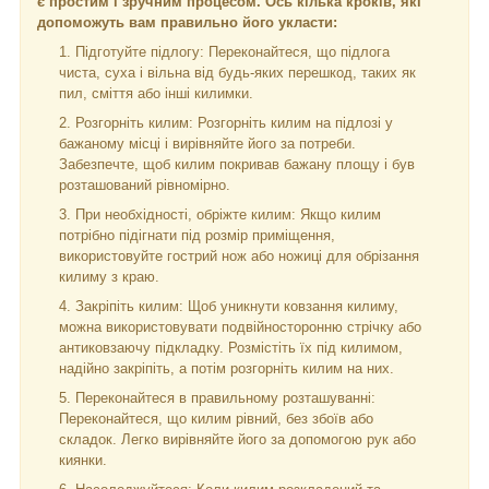
є простим і зручним процесом. Ось кілька кроків, які
допоможуть вам правильно його укласти:
Підготуйте підлогу: Переконайтеся, що підлога
чиста, суха і вільна від будь-яких перешкод, таких як
пил, сміття або інші килимки.
Розгорніть килим: Розгорніть килим на підлозі у
бажаному місці і вирівняйте його за потреби.
Забезпечте, щоб килим покривав бажану площу і був
розташований рівномірно.
При необхідності, обріжте килим: Якщо килим
потрібно підігнати під розмір приміщення,
використовуйте гострий нож або ножиці для обрізання
килиму з краю.
Закріпіть килим: Щоб уникнути ковзання килиму,
можна використовувати подвійносторонню стрічку або
антиковзаючу підкладку. Розмістіть їх під килимом,
надійно закріпіть, а потім розгорніть килим на них.
Переконайтеся в правильному розташуванні:
Переконайтеся, що килим рівний, без збоїв або
складок. Легко вирівняйте його за допомогою рук або
киянки.