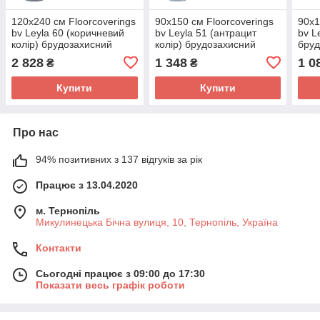
120х240 см Floorcoverings
90х150 см Floorcoverings
90х1
bv Leyla 60 (коричневий
bv Leyla 51 (антрацит
bv L
колір) брудозахисний
колір) брудозахисний
бруд
килим для офісу, магазину
килим для офісу, магазину
офіс
2 828
1 348
1 0
₴
₴
та дому.
та дому.
Купити
Купити
Про нас
94% позитивних з 137 відгуків за рік
Працює з 13.04.2020
м. Тернопіль
Микулинецька Бічна вулиця, 10, Тернопіль, Україна
Контакти
Сьогодні працює з 09:00 до 17:30
Показати весь графік роботи