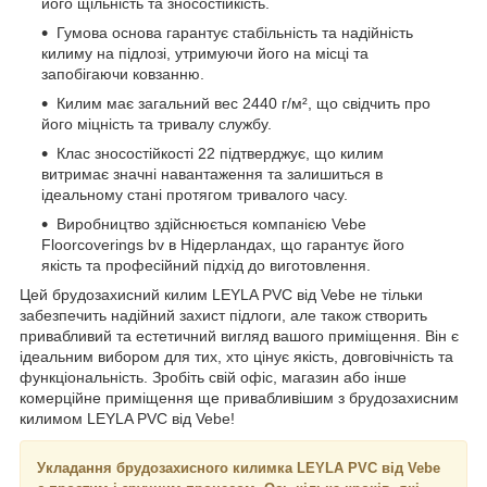
його щільність та зносостійкість.
Гумова основа гарантує стабільність та надійність
килиму на підлозі, утримуючи його на місці та
запобігаючи ковзанню.
Килим має загальний вес 2440 г/м², що свідчить про
його міцність та тривалу службу.
Клас зносостійкості 22 підтверджує, що килим
витримає значні навантаження та залишиться в
ідеальному стані протягом тривалого часу.
Виробництво здійснюється компанією Vebe
Floorcoverings bv в Нідерландах, що гарантує його
якість та професійний підхід до виготовлення.
Цей брудозахисний килим LEYLA PVC від Vebe не тільки
забезпечить надійний захист підлоги, але також створить
привабливий та естетичний вигляд вашого приміщення. Він є
ідеальним вибором для тих, хто цінує якість, довговічність та
функціональність. Зробіть свій офіс, магазин або інше
комерційне приміщення ще привабливішим з брудозахисним
килимом LEYLA PVC від Vebe!
Укладання брудозахисного килимка LEYLA PVC від Vebe