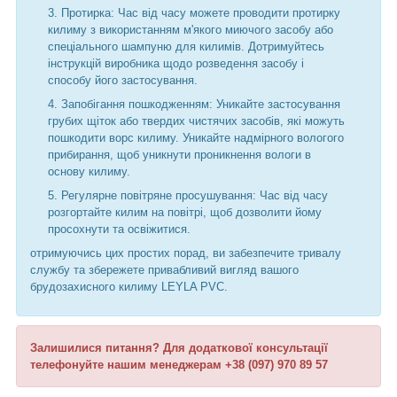
Протирка: Час від часу можете проводити протирку
килиму з використанням м'якого миючого засобу або
спеціального шампуню для килимів. Дотримуйтесь
інструкцій виробника щодо розведення засобу і
способу його застосування.
Запобігання пошкодженням: Уникайте застосування
грубих щіток або твердих чистячих засобів, які можуть
пошкодити ворс килиму. Уникайте надмірного вологого
прибирання, щоб уникнути проникнення вологи в
основу килиму.
Регулярне повітряне просушування: Час від часу
розгортайте килим на повітрі, щоб дозволити йому
просохнути та освіжитися.
отримуючись цих простих порад, ви забезпечите тривалу
службу та збережете привабливий вигляд вашого
брудозахисного килиму LEYLA PVC.
Залишилися питання? Для додаткової консультації
телефонуйте нашим менеджерам +38 (097) 970 89 57