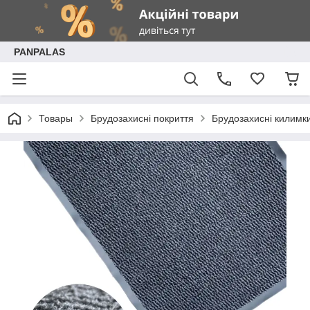
PANPALAS
Товары
Брудозахисні покриття
Брудозахисні килимк