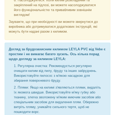
Насолоджуйтеся: Коли килим розкладений та
закріплений на підлозі, ви можете насолоджуватися
його функціональністю та привабливим зовнішнім
виглядом!
Зауважте, що при необхідності ви можете звернутися до
виробника або дотримуватися додаткових інструкцій, які
можуть бути надані разом з килимом.
Догляд за брудозахисним килимом LEYLA PVC від Vebe є
простим і не вимагає багато зусиль. Ось кілька порад
щодо догляду за килимом LEYLA:
Регулярна очистка: Рекомендується регулярно
очищати килим від пилу, бруду та інших забруднень.
Використовуйте пилосос з м'якою насадкою для
збирання поверхневого бруду.
Плями: Якщо на килимі з'являються плями, видаліть
їх якомога швидше. Використовуйте м'яку губку або
тканину, злегка зволожену м'яким миючим засобом або
спеціальним засобом для видалення плям. Обережно
витріть пляму, уникайте сильного тертя, щоб не
пошкодити ворс.