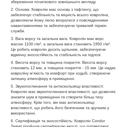
збереження початкового зовнішнього вигляду.
Основа: Ковролін має основу з тафтингу, що
забезпечує стабільність та міцність всього ковроліна,
дозволяючи йому легко впоратися з повсякденними
навантаженнями та забезпечуючи тривалий термін
служби.
Вага ворсу та загальна вага: Ковролін має ворс
масою 1100 г/м², а загальна вага становить 1950 г/м².
Це робить ковролін досить щільним, забезпечуючи
відмінну зносостійкість та стабільність на підлозі.
Висота ворсу та товщина покриття: Висота ворсу
становить 12 мм, а товщина покриття - 15 мм. Це надає
ковроліну м'якість та комфорт при ходьбі, створюючи
затишну атмосферу в приміщенні.
Звукопоглинання та антискользящі властивості:
Ковролін має звукопоглинаючі властивості, що дозволяє
знизити шум в приміщенні та створити більш тиху
атмосферу. Крім того, він має антискользящі
властивості, що робить його безпечним та зручним у
використанні.
Сертифікація та зносостійкість: Ковролін Condor
Sweet пройшов сертифікацію якості, що підтверджує