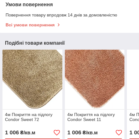
Умови повернення
Повернення товару впродовж 14 днів за домовленістю
Всі умови повернення
Подібні товари компанії
4м Покриття на підлогу
4м Покриття на підлогу
4м П
Condor Sweet 72
Condor Sweet 11
Cond
1 006
1 006
1 0
₴/кв.м
₴/кв.м