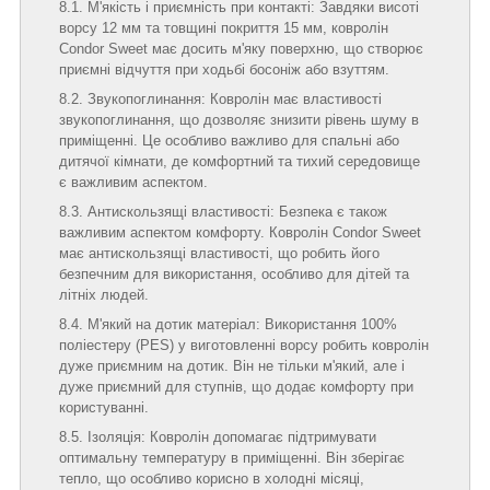
М'якість і приємність при контакті: Завдяки висоті
ворсу 12 мм та товщині покриття 15 мм, ковролін
Condor Sweet має досить м'яку поверхню, що створює
приємні відчуття при ходьбі босоніж або взуттям.
Звукопоглинання: Ковролін має властивості
звукопоглинання, що дозволяє знизити рівень шуму в
приміщенні. Це особливо важливо для спальні або
дитячої кімнати, де комфортний та тихий середовище
є важливим аспектом.
Антискользящі властивості: Безпека є також
важливим аспектом комфорту. Ковролін Condor Sweet
має антискользящі властивості, що робить його
безпечним для використання, особливо для дітей та
літніх людей.
М'який на дотик матеріал: Використання 100%
поліестеру (PES) у виготовленні ворсу робить ковролін
дуже приємним на дотик. Він не тільки м'який, але і
дуже приємний для ступнів, що додає комфорту при
користуванні.
Ізоляція: Ковролін допомагає підтримувати
оптимальну температуру в приміщенні. Він зберігає
тепло, що особливо корисно в холодні місяці,