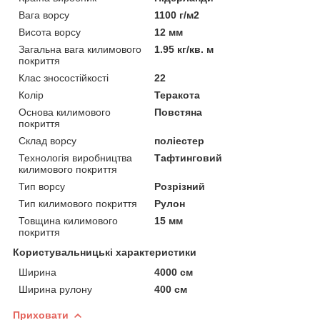
Вага ворсу
1100 г/м2
Висота ворсу
12 мм
Загальна вага килимового
1.95 кг/кв. м
покриття
Клас зносостійкості
22
Колір
Теракота
Основа килимового
Повстяна
покриття
Склад ворсу
поліестер
Технологія виробництва
Тафтинговий
килимового покриття
Тип ворсу
Розрізний
Тип килимового покриття
Рулон
Товщина килимового
15 мм
покриття
Користувальницькі характеристики
Ширина
4000 см
Ширина рулону
400 см
Приховати