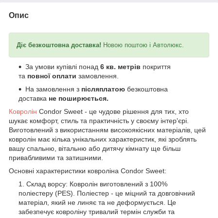
Опис
Діє безкоштовна доставка!
Новою поштою і Автолюкс.
За умови купівлі понад
6 кв. метрів
покриття
та
повної оплати
замовлення.
На замовлення з
післяплатою
безкоштовна
доставка
не поширюється.
Ковролін
Condor Sweet - це чудове рішення для тих, хто
шукає комфорт, стиль та практичність у своєму інтер'єрі.
Виготовлений з використанням високоякісних матеріалів, цей
ковролін має кілька унікальних характеристик, які зроблять
вашу спальню, вітальню або дитячу кімнату ще більш
привабливими та затишними.
Основні характеристики ковроліна Condor Sweet:
Склад ворсу: Ковролін виготовлений з 100%
поліестеру (PES). Поліестер - це міцний та довговічний
матеріал, який не линяє та не деформується. Це
забезпечує ковроліну тривалий термін служби та