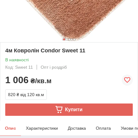
4м Ковролін Condor Sweet 11
В наявності
Код: Sweet 11
Опт і роздріб
1 006
₴/кв.м
820 ₴
від 120 кв.м
Купити
Опис
Характеристики
Доставка
Оплата
Умови п