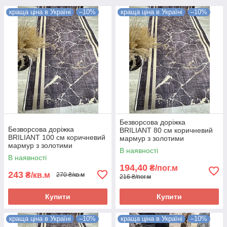
краща ціна в Україні
–10%
краща ціна в Україні
–10%
Безворсова доріжка
Безворсова доріжка
BRILIANT 80 см коричневий
BRILIANT 100 см коричневий
мармур з золотими
мармур з золотими
полосками на підлогу на
В наявності
полосками на підлогу на
кухню, в коридор
В наявності
кухню, в коридор
194,40
₴/пог.м
243
₴/кв.м
270 ₴/кв.м
216 ₴/пог.м
Купити
Купити
краща ціна в Україні
–10%
краща ціна в Україні
–10%