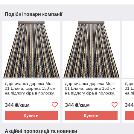
Подібні товари компанії
Дарничанка доріжка Multi
Дарничанка доріжка Multi
Дарн
01 Елана, ширина 150 см,
01 Елана, ширина 150 см,
01 Е
на підлогу сіра в полоску.
на підлогу сіра в полоску.
на п
для кімнати, кухні,
для кімнати, кухні,
для 
коридору
коридору
кори
344
344
344
₴/кв.м
₴/кв.м
Купити
Купити
Акційні пропозиції та новинки