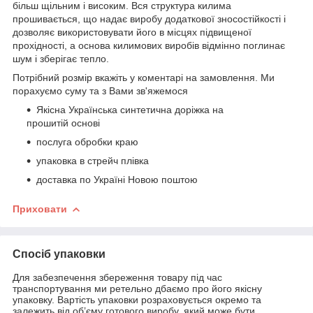
більш щільним і високим. Вся структура килима
прошивається, що надає виробу додаткової зносостійкості і
дозволяє використовувати його в місцях підвищеної
прохідності, а основа килимових виробів відмінно поглинає
шум і зберігає тепло.
Потрібний розмір вкажіть у коментарі на замовлення. Ми
порахуємо суму та з Вами зв'яжемося
Якісна Українська синтетична доріжка на
прошитій основі
послуга обробки краю
упаковка в стрейч плівка
доставка по Україні Новою поштою
Приховати
Спосіб упаковки
Для забезпечення збереження товару під час
транспортування ми ретельно дбаємо про його якісну
упаковку. Вартість упаковки розраховується окремо та
залежить від об’єму готового виробу, який може бути