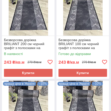
Безворсова доріжка
Безворсова доріжка
BRILIANT 200 см чорний
BRILIANT 100 см чорний
графіт з полосками на
графіт з полосками на
підлогу на кухню, в коридор
підлогу на кухню, в коридор
В наявності
Готово до відправки
243
243
₴/кв.м
₴/кв.м
270 ₴/кв.м
270 ₴/кв.м
Купити
Купити
краща ціна в Україні
–10%
краща ціна в Україні
–10%