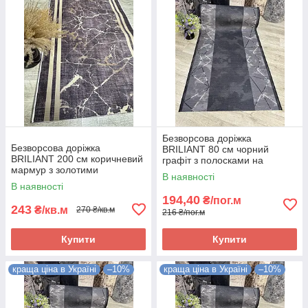
Безворсова доріжка
Безворсова доріжка
BRILIANT 80 см чорний
BRILIANT 200 см коричневий
графіт з полосками на
мармур з золотими
підлогу на кухню, в коридор
В наявності
полосками на підлогу на
В наявності
кухню, в коридор
194,40
₴/пог.м
243
₴/кв.м
270 ₴/кв.м
216 ₴/пог.м
Купити
Купити
краща ціна в Україні
–10%
краща ціна в Україні
–10%