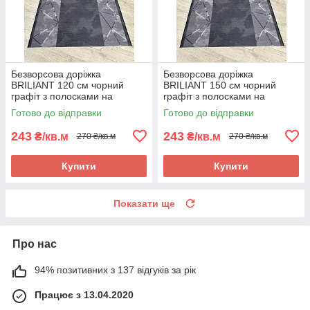
Безворсова доріжка
Безворсова доріжка
BRILIANT 120 см чорний
BRILIANT 150 см чорний
графіт з полосками на
графіт з полосками на
підлогу на кухню, в коридор
підлогу на кухню, в коридор
Готово до відправки
Готово до відправки
243
243
₴/кв.м
₴/кв.м
270 ₴/кв.м
270 ₴/кв.м
Купити
Купити
Показати ще
Про нас
94% позитивних з 137 відгуків за рік
Працює з 13.04.2020