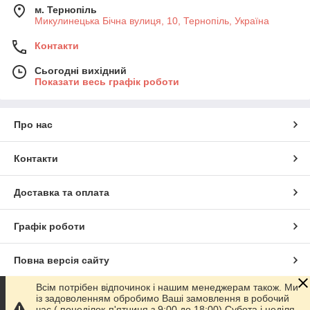
м. Тернопіль
Микулинецька Бічна вулиця, 10, Тернопіль, Україна
Контакти
Сьогодні вихідний
Показати весь графік роботи
Про нас
Контакти
Доставка та оплата
Графік роботи
Повна версія сайту
Всім потрібен відпочинок і нашим менеджерам також. Ми
Сайт створено на маркетплейсі
Prom.ua
із задоволенням обробимо Ваші замовлення в робочий
час ( понеділок-п'ятниця з 9:00 до 18:00) Субота і неділя -