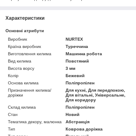
Характеристики
Основні атрибути
Виробник
NURTEX
Країна виробник
Туреччина
Виготовлення килима
Машинна робота
Вид килима
Повстяний
Висота ворсу
3 мм
Колір
Бежевий
Основа килима
Поліпропілен
Призначення килима/
Для кухні, Для передпокою,
доріжки
Для вітальні, Універсальне,
Для коридору
Склад килима
Поліпропілен
Стан
Новий
Тематика декору, малюнка
Абстракція
Тип
Коврова доріжка