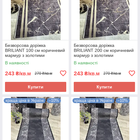
Безворсова доріжка
Безворсова доріжка
BRILIANT 100 см коричневий
BRILIANT 200 см коричневий
мармур з золотими
мармур з золотими
полосками на підлогу на
полосками на підлогу на
В наявності
В наявності
кухню, в коридор
кухню, в коридор
243
243
₴/кв.м
₴/кв.м
270 ₴/кв.м
270 ₴/кв.м
Купити
Купити
краща ціна в Україні
–10%
краща ціна в Україні
–10%