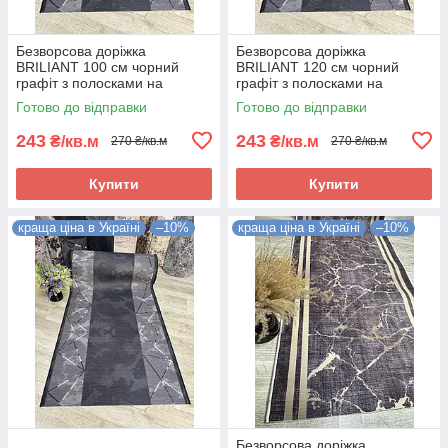
Безворсова доріжка
Безворсова доріжка
BRILIANT 100 см чорний
BRILIANT 120 см чорний
графіт з полосками на
графіт з полосками на
підлогу на кухню, в коридор
підлогу на кухню, в коридор
Готово до відправки
Готово до відправки
243
243
₴/кв.м
₴/кв.м
270 ₴/кв.м
270 ₴/кв.м
Купити
Купити
краща ціна в Україні
–10%
краща ціна в Україні
–10%
Безворсова доріжка