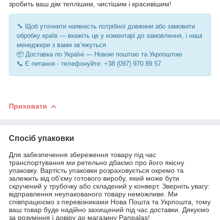
зробить ваш дім теплішим, чистішим і красивішим!
🔧 Щоб уточнити наявність потрібної довжини або замовити
обробку країв — вкажіть це у коментарі до замовлення, і наші
менеджери з вами зв’яжуться
📦 Доставка по Україні — Новою поштою та Укрпоштою
📞 Є питання - телефонуйте: +38 (097) 970 89 57
Приховати
Спосіб упаковки
Для забезпечення збереження товару під час
транспортування ми ретельно дбаємо про його якісну
упаковку. Вартість упаковки розраховується окремо та
залежить від об’єму готового виробу, який може бути
скручений у трубочку або складений у конверт. Зверніть увагу:
відправлення неупакованого товару неможливе. Ми
співпрацюємо з перевізниками Нова Пошта та Укрпошта, тому
ваш товар буде надійно захищений під час доставки. Дякуємо
за розуміння і довіру до магазину Panpalas!