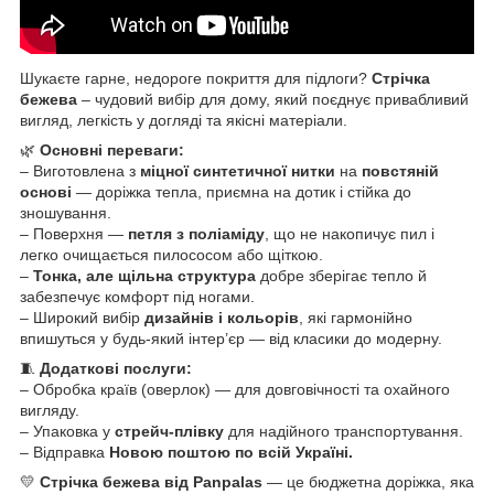
Шукаєте гарне, недороге покриття для підлоги?
Стрічка
бежева
– чудовий вибір для дому, який поєднує привабливий
вигляд, легкість у догляді та якісні матеріали.
🌿
Основні переваги:
– Виготовлена з
міцної синтетичної нитки
на
повстяній
основі
— доріжка тепла, приємна на дотик і стійка до
зношування.
– Поверхня —
петля з поліаміду
, що не накопичує пил і
легко очищається пилососом або щіткою.
–
Тонка, але щільна структура
добре зберігає тепло й
забезпечує комфорт під ногами.
– Широкий вибір
дизайнів і кольорів
, які гармонійно
впишуться у будь-який інтер’єр — від класики до модерну.
🧵
Додаткові послуги:
– Обробка країв (оверлок) — для довговічності та охайного
вигляду.
– Упаковка у
стрейч-плівку
для надійного транспортування.
– Відправка
Новою поштою по всій Україні.
💛
Стрічка бежева від Panpalas
— це бюджетна доріжка, яка