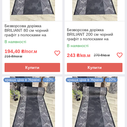
Безворсова доріжка
Безворсова доріжка
BRILIANT 80 см чорний
BRILIANT 200 см чорний
графіт з полосками на
графіт з полосками на
підлогу на кухню, в коридор
В наявності
підлогу на кухню, в коридор
В наявності
194,40
₴/пог.м
243
₴/кв.м
270 ₴/кв.м
216 ₴/пог.м
Купити
Купити
краща ціна в Україні
–10%
краща ціна в Україні
–10%