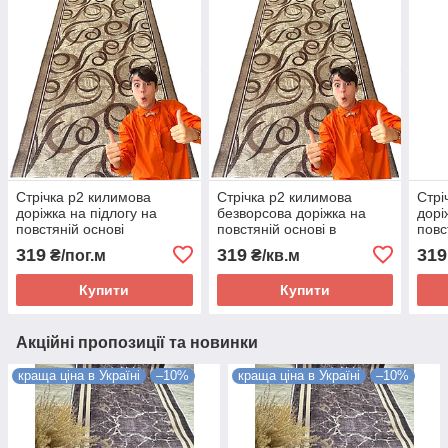
Стрічка p2 килимова
Стрічка p2 килимова
Стрі
доріжка на підлогу на
безворсова доріжка на
дорі
повстяній основі
повстяній основі в
повс
безворсова в коридор,
коридор, кухню. Ширина
безв
319
319
319
₴/пог.м
₴/кв.м
кухню. Ширина 100 см
120 см
кухн
Купити
Купити
Акційні пропозиції та новинки
краща ціна в Україні
–10%
краща ціна в Україні
–10%