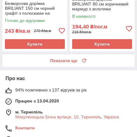
Безворсова доріжка
BRILIANT 80 см коричневий
BRILIANT 150 см чорний
мармур з золотими
графіт з полосками на
полосками на підлогу на
В наявності
підлогу на кухню, в коридор
кухню, в коридор
Готово до відправки
194,40
₴/пог.м
243
₴/кв.м
270 ₴/кв.м
216 ₴/пог.м
Купити
Купити
Показати ще
Про нас
94% позитивних з 137 відгуків за рік
Працює з 13.04.2020
м. Тернопіль
Микулинецька Бічна вулиця, 10, Тернопіль, Україна
Контакти