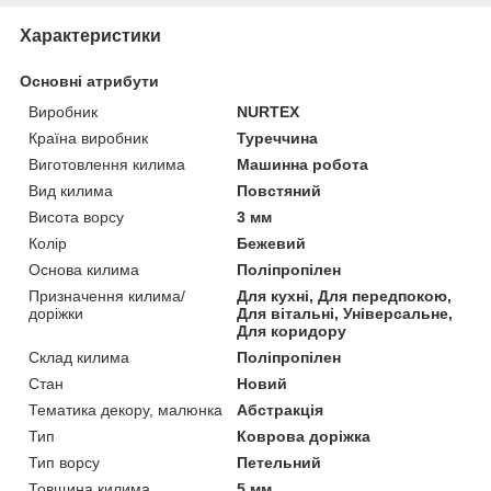
Характеристики
Основні атрибути
Виробник
NURTEX
Країна виробник
Туреччина
Виготовлення килима
Машинна робота
Вид килима
Повстяний
Висота ворсу
3 мм
Колір
Бежевий
Основа килима
Поліпропілен
Призначення килима/
Для кухні, Для передпокою,
доріжки
Для вітальні, Універсальне,
Для коридору
Склад килима
Поліпропілен
Стан
Новий
Тематика декору, малюнка
Абстракція
Тип
Коврова доріжка
Тип ворсу
Петельний
Товщина килима
5 мм