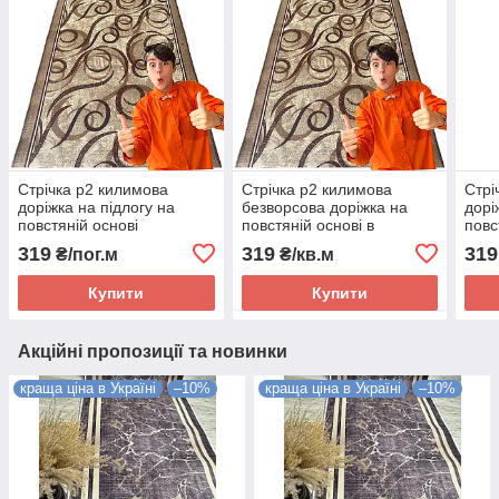
Стрічка p2 килимова
Стрічка p2 килимова
Стрі
доріжка на підлогу на
безворсова доріжка на
дорі
повстяній основі
повстяній основі в
повс
безворсова в коридор,
коридор, кухню. Ширина
безв
319
319
319
₴/пог.м
₴/кв.м
кухню. Ширина 100 см
120 см
кухн
Купити
Купити
Акційні пропозиції та новинки
краща ціна в Україні
–10%
краща ціна в Україні
–10%