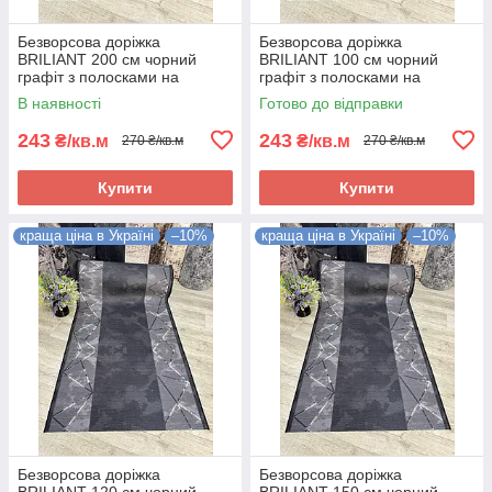
Безворсова доріжка
Безворсова доріжка
BRILIANT 200 см чорний
BRILIANT 100 см чорний
графіт з полосками на
графіт з полосками на
підлогу на кухню, в коридор
підлогу на кухню, в коридор
В наявності
Готово до відправки
243
243
₴/кв.м
₴/кв.м
270 ₴/кв.м
270 ₴/кв.м
Купити
Купити
краща ціна в Україні
–10%
краща ціна в Україні
–10%
Безворсова доріжка
Безворсова доріжка
BRILIANT 120 см чорний
BRILIANT 150 см чорний