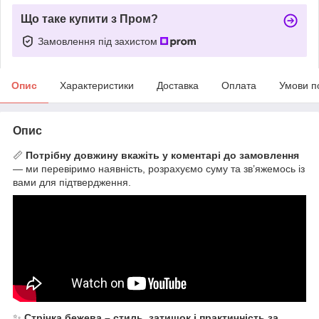
Що таке купити з Пром?
Замовлення під захистом
Опис
Характеристики
Доставка
Оплата
Умови п
Опис
📏
Потрібну довжину вкажіть у коментарі до замовлення
— ми перевіримо наявність, розрахуємо суму та зв’яжемось із
вами для підтвердження.
✨
Стрічка бежева – стиль, затишок і практичність за