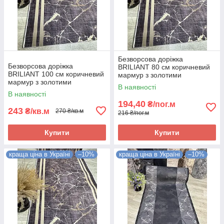
Безворсова доріжка
Безворсова доріжка
BRILIANT 80 см коричневий
BRILIANT 100 см коричневий
мармур з золотими
мармур з золотими
полосками на підлогу на
В наявності
полосками на підлогу на
кухню, в коридор
В наявності
кухню, в коридор
194,40
₴/пог.м
243
₴/кв.м
270 ₴/кв.м
216 ₴/пог.м
Купити
Купити
краща ціна в Україні
–10%
краща ціна в Україні
–10%