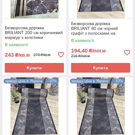
Безворсова доріжка
Безворсова доріжка
BRILIANT 80 см чорний
BRILIANT 200 см коричневий
графіт з полосками на
мармур з золотими
підлогу на кухню, в коридор
В наявності
полосками на підлогу на
В наявності
кухню, в коридор
194,40
₴/пог.м
243
₴/кв.м
270 ₴/кв.м
216 ₴/пог.м
Купити
Купити
краща ціна в Україні
–10%
краща ціна в Україні
–10%