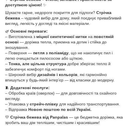
доступною ціною!
✨
Шукаєте гарне, недороге покриття для підлоги?
Стрічка
бежева
– чудовий вибір для дому, який поєднує привабливий
вигляд, легкість у догляді та якісні матеріали.
🌿
Основні переваги:
– Виготовлена з
міцної синтетичної нитки
на
повстяній
основі
— доріжка тепла, приємна на дотик і стійка до
зношування.
– Поверхня —
петля з поліаміду
, що не накопичує пил і
легко очищається пилососом або щіткою.
–
Тонка, але щільна структура
добре зберігає тепло й
забезпечує комфорт під ногами.
– Широкий вибір
дизайнів і кольорів
, які гармонійно
впишуться у будь-який інтер’єр — від класики до модерну.
🧵
Додаткові послуги:
– Обробка країв (оверлок) — для довговічності та охайного
вигляду.
– Упаковка у
стрейч-плівку
для надійного транспортування.
– Відправка
Новою поштою по всій Україні.
💛
Стрічка бежева від Panpalas
— це бюджетна доріжка, яка
зробить ваш дім теплішим, чистішим і красивішим!