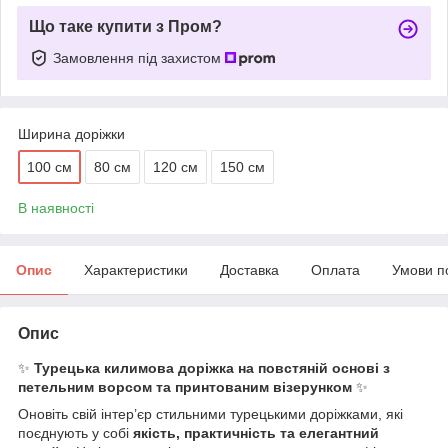
Що таке купити з Пром?
Замовлення під захистом
Ширина доріжки
100 см
80 см
120 см
150 см
В наявності
Опис
Характеристики
Доставка
Оплата
Умови п
Опис
✨
Турецька килимова доріжка на повстяній основі з
петельним ворсом та принтованим візерунком
✨
Оновіть свій інтер’єр стильними турецькими доріжками, які
поєднують у собі
якість, практичність та елегантний