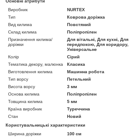
Основні атрибути
Виробник
NURTEX
Тип
Коврова доріжка
Вид килима
Повстяний
Склад килима
Поліпропілен
Призначення килима/
Для вітальні, Для кухні, Для
доріжки
передпокою, Для коридору,
Універсальне
Колір
Сірий
Тематика декору, малюнка
Класика
Виготовлення килима
Машинна робота
Тип ворсу
Петельний
Висота ворсу
3 мм
Основа килима
Поліпропілен
Товщина килима
5 мм
Країна виробник
Туреччина
Стан
Новий
Користувальницькі характеристики
Ширина доріжки
100 см