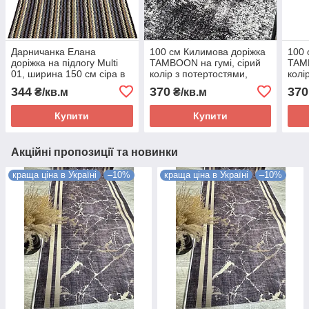
Дарничанка Елана
100 см Килимова доріжка
100 
доріжка на підлогу Multi
TAMBOON на гумі, сірий
TAMB
01, ширина 150 см сіра в
колір з потертостями,
колі
полоску, безворсова для
безворсова, не підлогу в
безв
344
370
370
₴/кв.м
₴/кв.м
кімнати, кухні, коридору
кухню, коридор, вітальню
кухн
Купити
Купити
Акційні пропозиції та новинки
краща ціна в Україні
–10%
краща ціна в Україні
–10%