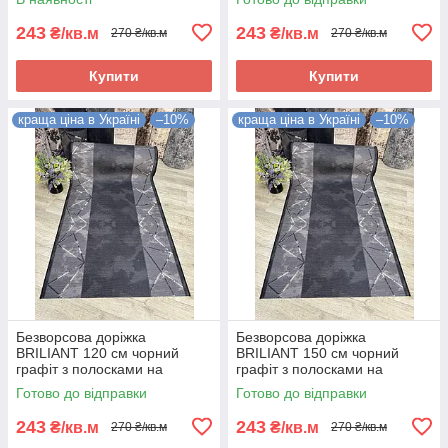
243
243
₴/кв.м
₴/кв.м
270 ₴/кв.м
270 ₴/кв.м
Купити
Купити
краща ціна в Україні
–10%
краща ціна в Україні
–10%
Безворсова доріжка
Безворсова доріжка
BRILIANT 120 см чорний
BRILIANT 150 см чорний
графіт з полосками на
графіт з полосками на
підлогу на кухню, в коридор
підлогу на кухню, в коридор
Готово до відправки
Готово до відправки
243
243
₴/кв.м
₴/кв.м
270 ₴/кв.м
270 ₴/кв.м