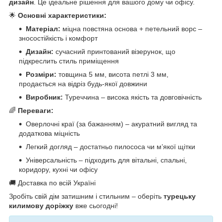
дизайн
. Це ідеальне рішення для вашого дому чи офісу.
🌟
Основні характеристики:
Матеріал:
міцна повстяна основа + петельний ворс –
зносостійкість і комфорт
Дизайн:
сучасний принтований візерунок, що
підкреслить стиль приміщення
Розміри:
товщина 5 мм, висота петлі 3 мм,
продається на відріз будь-якої довжини
Виробник:
Туреччина – висока якість та довговічність
🌈
Переваги:
Оверлочні краї (за бажанням) – акуратний вигляд та
додаткова міцність
Легкий догляд – достатньо пилососа чи м’якої щітки
Універсальність – підходить для вітальні, спальні,
коридору, кухні чи офісу
🚚 Доставка по всій Україні
Зробіть свій дім затишним і стильним – оберіть
турецьку
килимову доріжку
вже сьогодні!