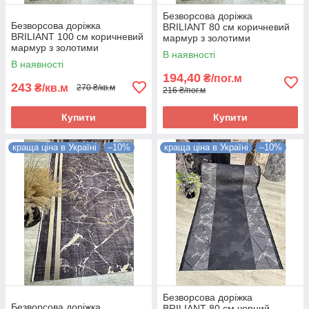
Безворсова доріжка
Безворсова доріжка
BRILIANT 80 см коричневий
BRILIANT 100 см коричневий
мармур з золотими
мармур з золотими
полосками на підлогу на
В наявності
полосками на підлогу на
кухню, в коридор
В наявності
кухню, в коридор
194,40
₴/пог.м
243
₴/кв.м
270 ₴/кв.м
216 ₴/пог.м
Купити
Купити
краща ціна в Україні
–10%
краща ціна в Україні
–10%
Безворсова доріжка
Безворсова доріжка
BRILIANT 80 см чорний