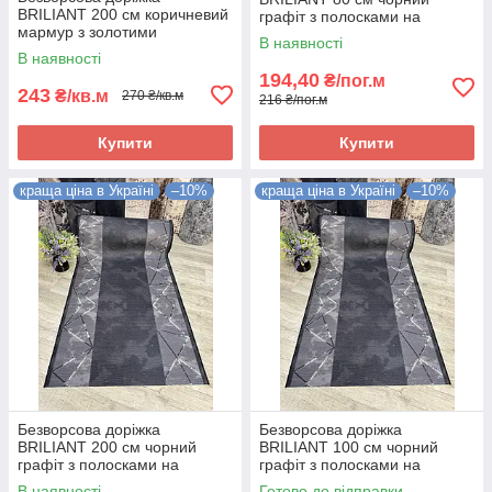
BRILIANT 200 см коричневий
графіт з полосками на
мармур з золотими
підлогу на кухню, в коридор
В наявності
полосками на підлогу на
В наявності
кухню, в коридор
194,40
₴/пог.м
243
₴/кв.м
270 ₴/кв.м
216 ₴/пог.м
Купити
Купити
краща ціна в Україні
–10%
краща ціна в Україні
–10%
Безворсова доріжка
Безворсова доріжка
BRILIANT 200 см чорний
BRILIANT 100 см чорний
графіт з полосками на
графіт з полосками на
підлогу на кухню, в коридор
підлогу на кухню, в коридор
В наявності
Готово до відправки