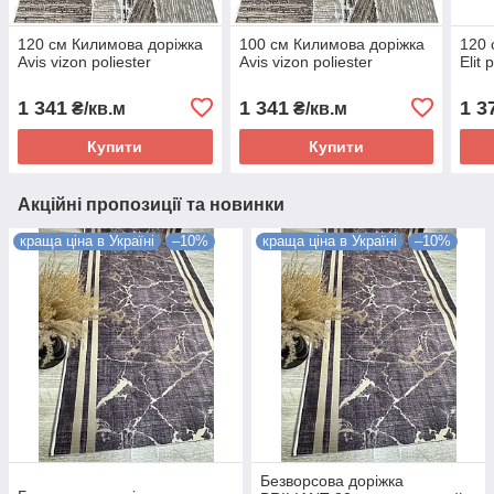
120 см Килимова доріжка
100 см Килимова доріжка
120 
Avis vizon poliester
Avis vizon poliester
Elit 
1 341
1 341
1 3
₴/кв.м
₴/кв.м
Купити
Купити
Акційні пропозиції та новинки
краща ціна в Україні
–10%
краща ціна в Україні
–10%
Безворсова доріжка