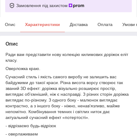
Замовлення під захистом
Опис
Характеристики
Доставка
Оплата
Умови 
Опис
Ради вам представити нову колекцію килимових доріжок еліт
класу.
Оверложка краю.
Сучасний стиль і якість самого виробу не залишить вас
байдужими до такої краси. Різна висота ворсу створює так
званий 3D ефект: доріжка візуально розширює простір,
виглядає об'ємніший, ніж є насправді. З різних сторін доріжка
виглядає по-різному. З одного боку - малюнок виглядає
контрастно, а з іншого боку - ніжно, ненав'язливо, майже
непомітно. Комбінування темних і світлих ниток дає
актуальний сучасний ефект «потертості».
- відрізаємо будь-відрізок
- оверлаживаем