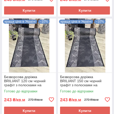
Купити
Купити
краща ціна в Україні
–10%
краща ціна в Україні
–10%
Безворсова доріжка
Безворсова доріжка
BRILIANT 120 см чорний
BRILIANT 150 см чорний
графіт з полосками на
графіт з полосками на
підлогу на кухню, в коридор
підлогу на кухню, в коридор
Готово до відправки
Готово до відправки
243
243
₴/кв.м
₴/кв.м
270 ₴/кв.м
270 ₴/кв.м
Купити
Купити