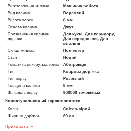
Виготовлення килима
Машинна робота
Вид килима
Ворсовий
Висота ворсу
6 мм
Основа килима
Джут
Призначення килима/
Для кухні, Для коридору,
доріжки
Для передпокою, Для
вітальні
Склад килима
Поліестер
Стан
Новий
Тематика декору, малюнка
Абстракція
Тип
Коврова доріжка
Тип ворсу
Розрізний
Товщина килима
8 мм
Щільність ворсу
900000 точок/кв.м
Користувальницькі характеристики
Колір
Світло-сірий
Ширина доріжки
80 см
Приховати