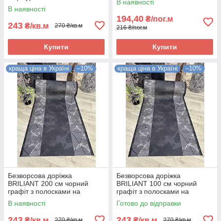
В наявності
полосками на підлогу на
В наявності
кухню, в коридор
194,40
₴/пог.м
243
₴/кв.м
270 ₴/кв.м
216 ₴/пог.м
Купити
Купити
краща ціна в Україні
–10%
краща ціна в Україні
–10%
Безворсова доріжка
Безворсова доріжка
BRILIANT 200 см чорний
BRILIANT 100 см чорний
графіт з полосками на
графіт з полосками на
підлогу на кухню, в коридор
підлогу на кухню, в коридор
В наявності
Готово до відправки
243
243
₴/кв.м
₴/кв.м
270 ₴/кв.м
270 ₴/кв.м