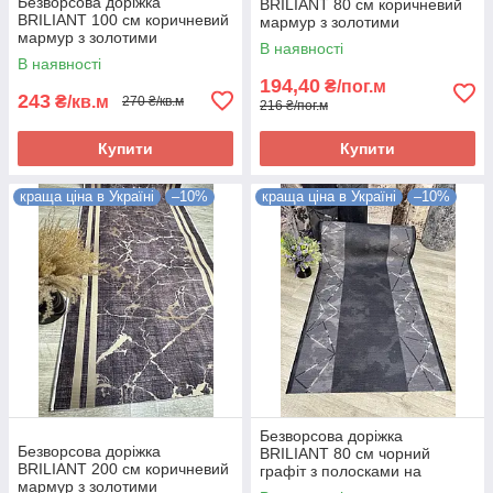
Безворсова доріжка
BRILIANT 80 см коричневий
BRILIANT 100 см коричневий
мармур з золотими
мармур з золотими
полосками на підлогу на
В наявності
полосками на підлогу на
кухню, в коридор
В наявності
кухню, в коридор
194,40
₴/пог.м
243
₴/кв.м
270 ₴/кв.м
216 ₴/пог.м
Купити
Купити
краща ціна в Україні
–10%
краща ціна в Україні
–10%
Безворсова доріжка
Безворсова доріжка
BRILIANT 80 см чорний
BRILIANT 200 см коричневий
графіт з полосками на
мармур з золотими
підлогу на кухню, в коридор