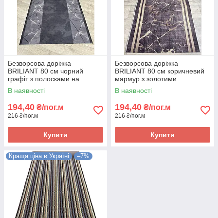
Безворсова доріжка
Безворсова доріжка
BRILIANT 80 см чорний
BRILIANT 80 см коричневий
графіт з полосками на
мармур з золотими
підлогу на кухню, в коридор
полосками на підлогу на
В наявності
В наявності
кухню, в коридор
194,40
194,40
₴/пог.м
₴/пог.м
216 ₴/пог.м
216 ₴/пог.м
Купити
Купити
Краща ціна в Україні
–7%