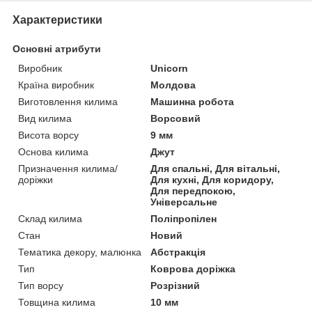
Характеристики
Основні атрибути
Виробник
Unicorn
Країна виробник
Молдова
Виготовлення килима
Машинна робота
Вид килима
Ворсовий
Висота ворсу
9 мм
Основа килима
Джут
Призначення килима/
Для спальні, Для вітальні,
доріжки
Для кухні, Для коридору,
Для передпокою,
Універсальне
Склад килима
Поліпропілен
Стан
Новий
Тематика декору, малюнка
Абстракція
Тип
Коврова доріжка
Тип ворсу
Розрізний
Товщина килима
10 мм