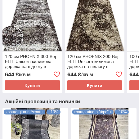
120 см PHOENIX 300-Bej
120 см PHOENIX 200-Bej
100 
ELIT Unicorn килимова
ELIT Unicorn килимова
ELIT
доріжка на підлогу в
доріжка на підлогу в
дорі
житлове приміщення з еко
житлове приміщення з еко
житл
644
644
644
₴/кв.м
₴/кв.м
ворсом і натуральною
ворсом і натуральною
ворс
тканиною.
тканиною.
ткан
Купити
Купити
Акційні пропозиції та новинки
краща ціна в Україні
–10%
краща ціна в Україні
–10%