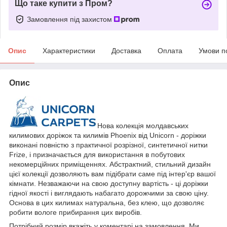
Що таке купити з Пром?
Замовлення під захистом
Опис
Характеристики
Доставка
Оплата
Умови п
Опис
Нова колекція молдавських
килимових доріжок та килимів Phoenix від Unicorn - доріжки
виконані повністю з практичної розрізної, синтетичної нитки
Frize, і призначається для використання в побутових
некомерційних приміщеннях. Абстрактний, стильний дизайн
цієї колекції дозволяють вам підібрати саме під інтер'єр вашої
кімнати. Незважаючи на свою доступну вартість - ці доріжки
гідної якості і виглядають набагато дорожчими за свою ціну.
Основа в цих килимах натуральна, без клею, що дозволяє
робити вологе прибирання цих виробів.
Потрібний розмір вкажіть у коментарі на замовлення. Ми