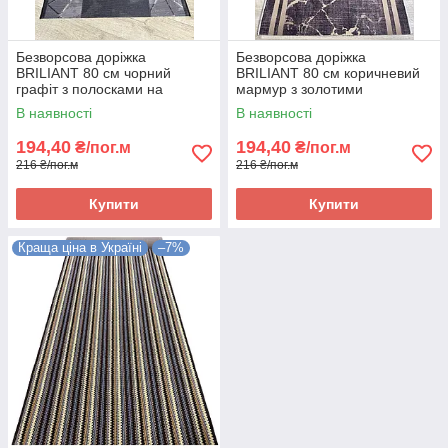
Безворсова доріжка
Безворсова доріжка
BRILIANT 80 см чорний
BRILIANT 80 см коричневий
графіт з полосками на
мармур з золотими
підлогу на кухню, в коридор
полосками на підлогу на
В наявності
В наявності
кухню, в коридор
194,40
194,40
₴/пог.м
₴/пог.м
216 ₴/пог.м
216 ₴/пог.м
Купити
Купити
Краща ціна в Україні
–7%