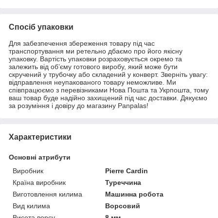
Спосіб упаковки
Для забезпечення збереження товару під час
транспортування ми ретельно дбаємо про його якісну
упаковку. Вартість упаковки розраховується окремо та
залежить від об’єму готового виробу, який може бути
скручений у трубочку або складений у конверт. Зверніть увагу:
відправлення неупакованого товару неможливе. Ми
співпрацюємо з перевізниками Нова Пошта та Укрпошта, тому
ваш товар буде надійно захищений під час доставки. Дякуємо
за розуміння і довіру до магазину Panpalas!
Характеристики
Основні атрибути
Виробник
Pierre Cardin
Країна виробник
Туреччина
Виготовлення килима
Машинна робота
Вид килима
Ворсовий
Висота ворсу
8 мм