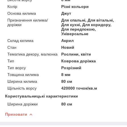
Колір
Різні кольори
Основа килима
Джут
Призначення килима/
Для спальні, Для вітальні,
доріжки
Для кухні, Для коридору,
Для передпокою,
Універсальне
Склад килима
Акрил
Стан
Новий
Тематика декору, малюнка
Рослини, квіти
Тип
Коврова доріжка
Тип ворсу
Розрізний
Товщина килима
8 мм
Ширина килима
80 см
Щільність ворсу
420000 точок/кв.м
Користувальницькі характеристики
Ширина доріжки
80 см
Приховати