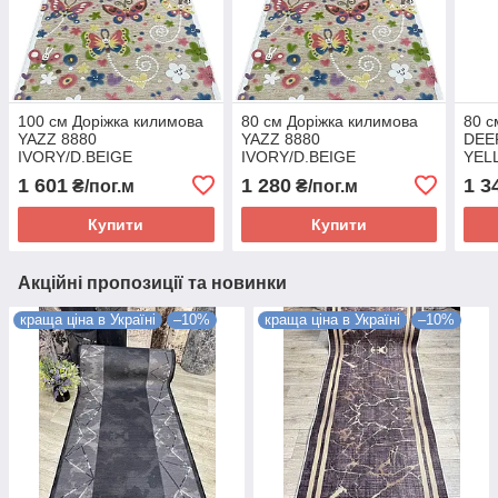
100 см Доріжка килимова
80 см Доріжка килимова
80 с
YAZZ 8880
YAZZ 8880
DEE
IVORY/D.BEIGE
IVORY/D.BEIGE
YEL
1 601
1 280
1 3
₴/пог.м
₴/пог.м
Купити
Купити
Акційні пропозиції та новинки
краща ціна в Україні
–10%
краща ціна в Україні
–10%