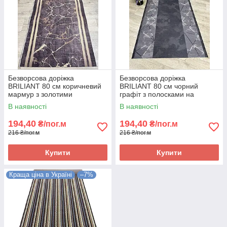
Безворсова доріжка
Безворсова доріжка
BRILIANT 80 см коричневий
BRILIANT 80 см чорний
мармур з золотими
графіт з полосками на
полосками на підлогу на
підлогу на кухню, в коридор
В наявності
В наявності
кухню, в коридор
194,40
194,40
₴/пог.м
₴/пог.м
216 ₴/пог.м
216 ₴/пог.м
Купити
Купити
Краща ціна в Україні
–7%