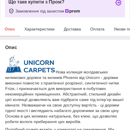
Що таке купити з Пром?
Замовлення під захистом
Опис
Характеристики
Доставка
Оплата
Умови п
Опис
Нова колекція молдавських
килимових доріжок та килимів Phoenix від Unicorn - доріжки
виконані повністю з практичної розрізної, синтетичної нитки
Frize, і призначається для використання в побутових
некомерційних приміщеннях. Абстрактний, стильний дизайн
цієї колекції дозволяють вам підібрати саме під інтер'єр вашої
кімнати. Незважаючи на свою доступну вартість - ці доріжки
гідної якості і виглядають набагато дорожчими за свою ціну.
Основа в цих килимах натуральна, без клею, що дозволяє
робити вологе прибирання цих виробів.
Потрібний розмір вкажіть у коментарі на замовлення. Ми