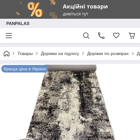
PANPALAS
Товары
Доріжки на підлогу
Доріжки по розмірах
Д
Краща ціна в Україні