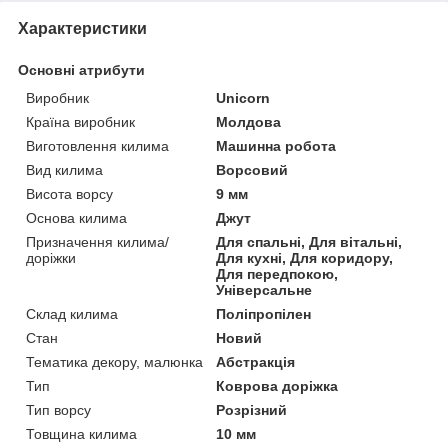
Характеристики
Основні атрибути
Виробник
Unicorn
Країна виробник
Молдова
Виготовлення килима
Машинна робота
Вид килима
Ворсовий
Висота ворсу
9 мм
Основа килима
Джут
Призначення килима/
Для спальні, Для вітальні,
доріжки
Для кухні, Для коридору,
Для передпокою,
Універсальне
Склад килима
Поліпропілен
Стан
Новий
Тематика декору, малюнка
Абстракція
Тип
Коврова доріжка
Тип ворсу
Розрізний
Товщина килима
10 мм