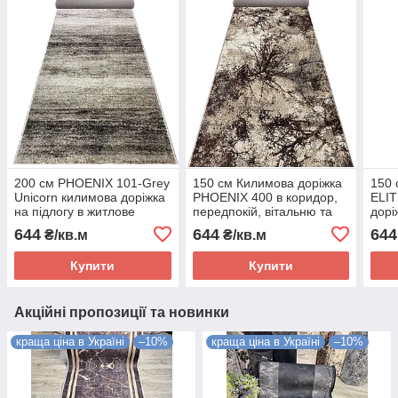
200 см PHOENIX 101-Grey
150 см Килимова доріжка
150 
Unicorn килимова доріжка
PHOENIX 400 в коридор,
ELIT
на підлогу в житлове
передпокій, вітальню та
дорі
приміщення з еко ворсом і
кухню.
житл
644
644
644
₴/кв.м
₴/кв.м
натуральною тканиною.
ворс
ткан
Купити
Купити
Акційні пропозиції та новинки
краща ціна в Україні
–10%
краща ціна в Україні
–10%