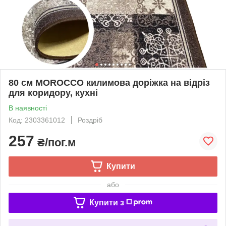
80 см MOROCCO килимова доріжка на відріз
для коридору, кухні
В наявності
Код: 2303361012
Роздріб
257
₴/пог.м
Купити
або
Купити з