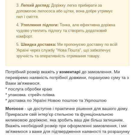
Легкий догляд:
Доріжку легко прибирати за
допомогою пилососа або щітки, вона добре утримує
пил і сміття.
Утеплення підлоги:
Тонка, але ефективна доріжка
чудово утеплить підлогу та створить додатковий
комфорт.
Швидка доставка:
Ми пропонуємо доставку по всій
Україні через службу "Нова Пошта", що забезпечує
зручність та оперативність отримання товару.
Потрібний розмір вкажіть у
коментарі
до замовлення. Ми
перевіремо наявність потрібної довжини, порахуємо суму та з
Вами зв'яжемося.
* послуга обробки краю
* упаковка стрейч плівка
* доставка по Україні Новою поштою та Укрпоштою
Morocco
- це доступне і практичне рішення для вашого дому.
Прикрасьте свій інтер'єр стильною та функціональною
килимовою доріжкою, яка зробить ваш дім більш затишним.
Вкажіть необхідний розмір при оформленні замовлення, і ми
зв'яжемося з вами для підтвердження наявності та розрахунку