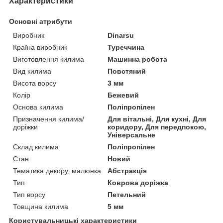
Характеристики
Основні атрибути
Виробник
Dinarsu
Країна виробник
Туреччина
Виготовлення килима
Машинна робота
Вид килима
Повстяний
Висота ворсу
3 мм
Колір
Бежевий
Основа килима
Поліпропілен
Призначення килима/
Для вітальні, Для кухні, Для
доріжки
коридору, Для передпокою,
Універсальне
Склад килима
Поліпропілен
Стан
Новий
Тематика декору, малюнка
Абстракція
Тип
Коврова доріжка
Тип ворсу
Петельний
Товщина килима
5 мм
Користувальницькі характеристики