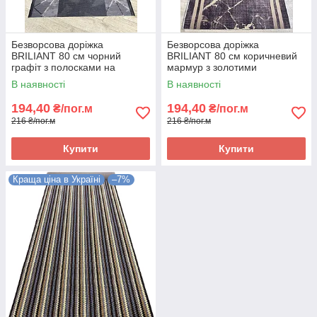
Безворсова доріжка
Безворсова доріжка
BRILIANT 80 см чорний
BRILIANT 80 см коричневий
графіт з полосками на
мармур з золотими
підлогу на кухню, в коридор
полосками на підлогу на
В наявності
В наявності
кухню, в коридор
194,40
194,40
₴/пог.м
₴/пог.м
216 ₴/пог.м
216 ₴/пог.м
Купити
Купити
Краща ціна в Україні
–7%