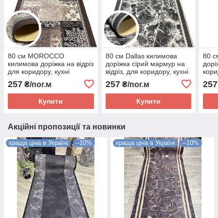
80 см MOROCCO
80 см Dallas килимова
80 с
килимова доріжка на відріз
доріжка сірий мармур на
дорі
для коридору, кухні
відріз, для коридору, кухні
кори
257
257
257
₴/пог.м
₴/пог.м
Купити
Купити
Акційні пропозиції та новинки
краща ціна в Україні
–10%
краща ціна в Україні
–10%