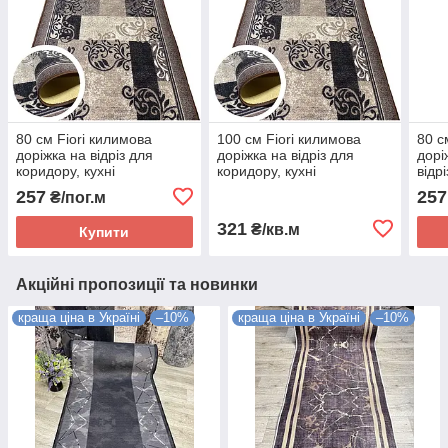
80 см Fiori килимова
100 см Fiori килимова
80 с
доріжка на відріз для
доріжка на відріз для
дорі
коридору, кухні
коридору, кухні
відрі
кори
257
257
₴/пог.м
войл
321
₴/кв.м
Купити
Акційні пропозиції та новинки
краща ціна в Україні
–10%
краща ціна в Україні
–10%