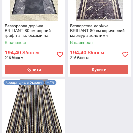
Безворсова доріжка
Безворсова доріжка
BRILIANT 80 см чорний
BRILIANT 80 см коричневий
графіт з полосками на
мармур з золотими
підлогу на кухню, в коридор
полосками на підлогу на
В наявності
В наявності
кухню, в коридор
194,40
194,40
₴/пог.м
₴/пог.м
216 ₴/пог.м
216 ₴/пог.м
Купити
Купити
Краща ціна в Україні
–7%