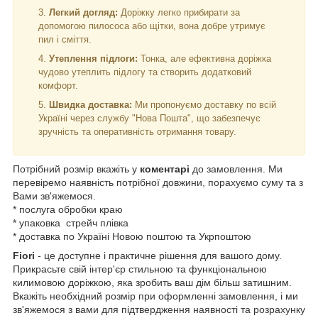
Легкий догляд:
Доріжку легко прибирати за
допомогою пилососа або щітки, вона добре утримує
пил і сміття.
Утеплення підлоги:
Тонка, але ефективна доріжка
чудово утеплить підлогу та створить додатковий
комфорт.
Швидка доставка:
Ми пропонуємо доставку по всій
Україні через службу "Нова Пошта", що забезпечує
зручність та оперативність отримання товару.
Потрібний розмір вкажіть у
коментарі
до замовлення. Ми
перевіремо наявність потрібної довжини, порахуємо суму та з
Вами зв'яжемося.
* послуга обробки краю
* упаковка стрейч плівка
* доставка по Україні Новою поштою та Укрпоштою
Fiori
- це доступне і практичне рішення для вашого дому.
Прикрасьте свій інтер'єр стильною та функціональною
килимовою доріжкою, яка зробить ваш дім більш затишним.
Вкажіть необхідний розмір при оформленні замовлення, і ми
зв'яжемося з вами для підтвердження наявності та розрахунку