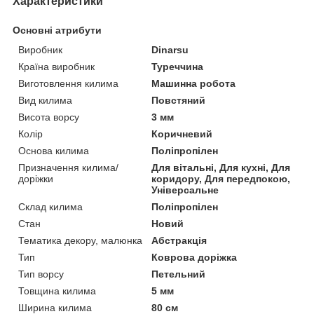
Характеристики
Основні атрибути
Виробник
Dinarsu
Країна виробник
Туреччина
Виготовлення килима
Машинна робота
Вид килима
Повстяний
Висота ворсу
3 мм
Колір
Коричневий
Основа килима
Поліпропілен
Призначення килима/
Для вітальні, Для кухні, Для
доріжки
коридору, Для передпокою,
Універсальне
Склад килима
Поліпропілен
Стан
Новий
Тематика декору, малюнка
Абстракція
Тип
Коврова доріжка
Тип ворсу
Петельний
Товщина килима
5 мм
Ширина килима
80 см