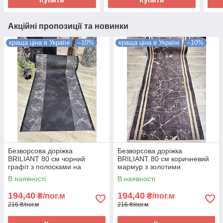
Акційні пропозиції та новинки
краща ціна в Україні
–10%
краща ціна в Україні
–10%
Безворсова доріжка
Безворсова доріжка
BRILIANT 80 см чорний
BRILIANT 80 см коричневий
графіт з полосками на
мармур з золотими
підлогу на кухню, в коридор
полосками на підлогу на
В наявності
В наявності
кухню, в коридор
194,40
194,40
₴/пог.м
₴/пог.м
216 ₴/пог.м
216 ₴/пог.м