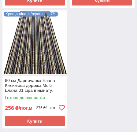
Купити
Купити
Краща ціна в Україні
–7%
80 см Дарничанка Елана
Килимова доріжка Multi
Елана 01 сіра в кімнату.
Якісна килимова доріжка
Готово до відправки
256
₴/пог.м
275 ₴/пог.м
Купити