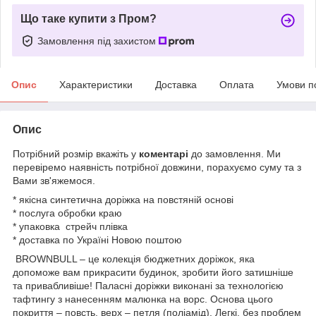
Що таке купити з Пром?
Замовлення під захистом
Опис
Характеристики
Доставка
Оплата
Умови п
Опис
Потрібний розмір вкажіть у
коментарі
до замовлення. Ми
перевіремо наявність потрібної довжини, порахуємо суму та з
Вами зв'яжемося.
* якісна синтетична доріжка на повстяній основі
* послуга обробки краю
* упаковка стрейч плівка
* доставка по Україні Новою поштою
BROWNBULL – це колекція бюджетних доріжок, яка
допоможе вам прикрасити будинок, зробити його затишніше
та привабливіше! Паласні доріжки виконані за технологією
тафтингу з нанесенням малюнка на ворс. Основа цього
покриття – повсть, верх – петля (поліамід). Легкі, без проблем