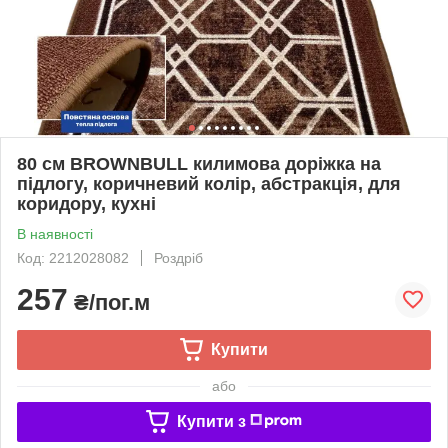
80 см BROWNBULL килимова доріжка на
підлогу, коричневий колір, абстракція, для
коридору, кухні
В наявності
Код: 2212028082
Роздріб
257
₴/пог.м
Купити
або
Купити з