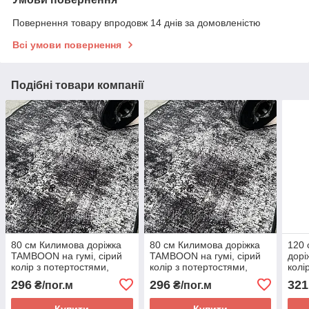
Повернення товару впродовж 14 днів за домовленістю
Всі умови повернення
Подібні товари компанії
80 см Килимова доріжка
80 см Килимова доріжка
120 
TAMBOON на гумі, сірий
TAMBOON на гумі, сірий
дорі
колір з потертостями,
колір з потертостями,
колі
безворсова, не підлогу в
безворсова, не підлогу в
абст
296
296
321
₴/пог.м
₴/пог.м
кухню, коридор, вітальню
кухню, коридор, вітальню
кухн
Купити
Купити