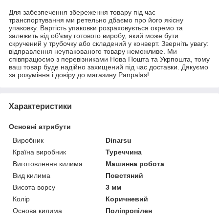
Для забезпечення збереження товару під час
транспортування ми ретельно дбаємо про його якісну
упаковку. Вартість упаковки розраховується окремо та
залежить від об’єму готового виробу, який може бути
скручений у трубочку або складений у конверт. Зверніть увагу:
відправлення неупакованого товару неможливе. Ми
співпрацюємо з перевізниками Нова Пошта та Укрпошта, тому
ваш товар буде надійно захищений під час доставки. Дякуємо
за розуміння і довіру до магазину Panpalas!
Характеристики
Основні атрибути
Виробник
Dinarsu
Країна виробник
Туреччина
Виготовлення килима
Машинна робота
Вид килима
Повстяний
Висота ворсу
3 мм
Колір
Коричневий
Основа килима
Поліпропілен