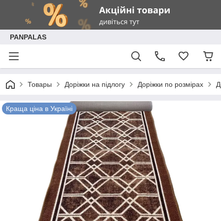
PANPALAS
Товары
Доріжки на підлогу
Доріжки по розмірах
Д
Краща ціна в Україні