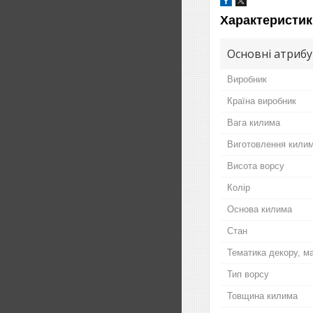
Характеристик
Основні атриб
Виробник
Країна виробник
Вага килима
Виготовлення кили
Висота ворсу
Колір
Основа килима
Стан
Тематика декору, м
Тип ворсу
Товщина килима