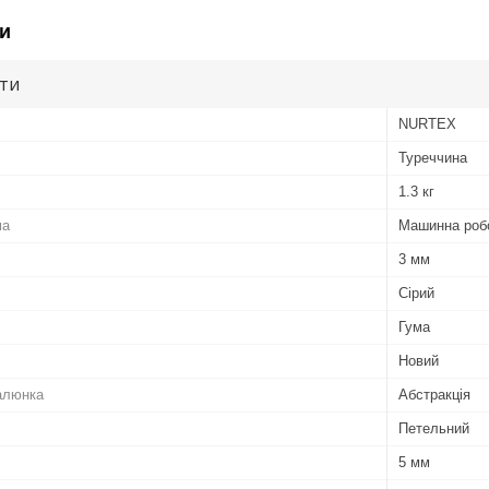
и
ути
NURTEX
Туреччина
1.3 кг
ма
Машинна роб
3 мм
Сірий
Гума
Новий
алюнка
Абстракція
Петельний
5 мм