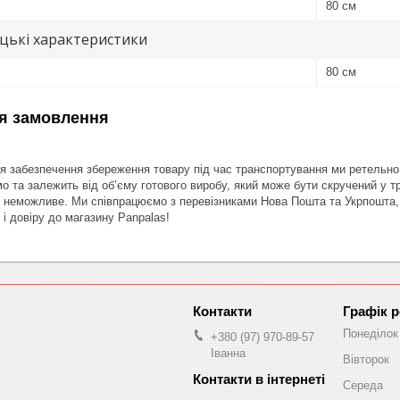
80 см
цькі характеристики
80 см
я замовлення
 забезпечення збереження товару під час транспортування ми ретельно д
о та залежить від об’єму готового виробу, який може бути скручений у т
 неможливе. Ми співпрацюємо з перевізниками Нова Пошта та Укрпошта, 
і довіру до магазину Panpalas!
Графік 
Понеділок
+380 (97) 970-89-57
Іванна
Вівторок
Середа