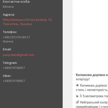
Мілана
Микулинецька Бічна вулиця, 10,
Тернопіль, Україна
+380 (97) 970-89-57
Іванна
panpalas@gmail.com
+380979708957
Килимова доріжка на
інтер'єру!
+380979708957
🌟 Килимова доріжка 
стиль і неповторніст
💫 Її 5-міліметрова 
🌈 Нейтральний колір
привабливішим і стил