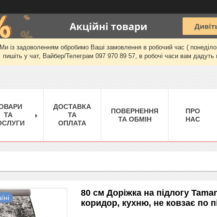
и із задоволенням обробимо Ваші замовлення в робочий час ( понеділок-п'
пишіть у чат, Вайбер/Телеграм 097 970 89 57, в робочі часи вам дадуть 
ОВАРИ
ДОСТАВКА
ПОВЕРНЕННЯ
ПРО
ТА
ТА
ТА ОБМІН
НАС
ОСЛУГИ
ОПЛАТА
80 см Доріжка на підлогу Taman
їні
коридор, кухню, не ковзає по п