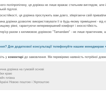
сного поліпропілену, ця доріжка не лише вражає стильним виглядом, але й
зькій підлозі.
осостійкості, ця доріжка прослужить вам довго, зберігаючи свій привабл
ина доріжки дозволяє використовувати її в будь-якому приміщенні - від 
 вищому рівні, гарантуючи неперевершений комфорт і зносостійкість.
нтер'єр разом з килимовою доріжкою "Tamandare" - не лише практичним, 
ня? Для додаткової консультації телефонуйте нашим менеджерам +3
іть у
коментарі
до замовлення. Ми перевіремо наявність потрібної довж
ична доріжка на гумовій основі
бки краю
ейч плівка
Україні Новою поштою і Укрпоштою