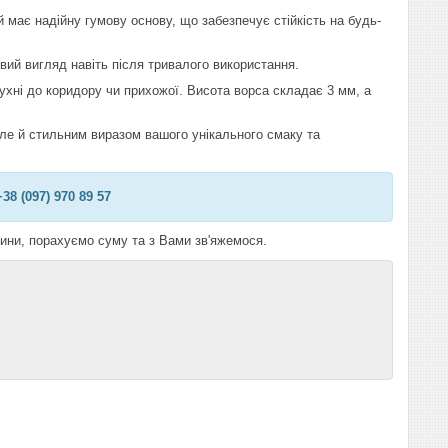
 має надійну гумову основу, що забезпечує стійкість на будь-
ивий вигляд навіть після тривалого використання.
кухні до коридору чи прихожої. Висота ворса складає 3 мм, а
але й стильним виразом вашого унікального смаку та
8 (097) 970 89 57
ини, порахуємо суму та з Вами зв'яжемося.