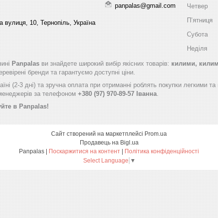
panpalas@gmail.com
Четвер
Пʼятниця
 вулиця, 10, Тернопіль, Україна
Субота
Неділя
зині
Panpalas
ви знайдете широкий вибір якісних товарів:
килими, килимо
ревірені бренди та гарантуємо доступні ціни.
їні (2-3 дні) та зручна оплата при отриманні роблять покупки легкими т
 менеджерів за телефоном
+380 (97) 970-89-57 Іванна
.
йте в Panpalas!
Сайт створений на маркетплейсі
Prom.ua
Продавець на Bigl.ua
Panpalas |
Поскаржитися на контент
|
Політика конфіденційності
Select Language
▼