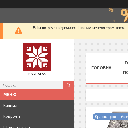
Всім потрібен відпочинок і нашим менеджерам також. М
Т
ГОЛОВНА
П
PANPALAS
Килими
Ковролін
Краща ціна в Укра
Штучна трава