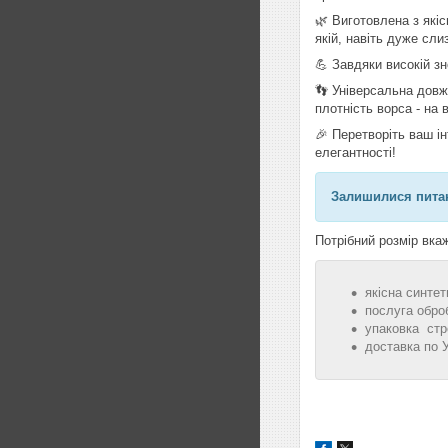
🌿 Виготовлена з які
якій, навіть дуже сли
💪 Завдяки високій зн
👣 Універсальна довж
плотність ворса - на
🎉 Перетворіть ваш і
елегантності!
Залишилися питан
Потрібний розмір вкаж
якісна синтет
послуга обро
упаковка стр
доставка по 