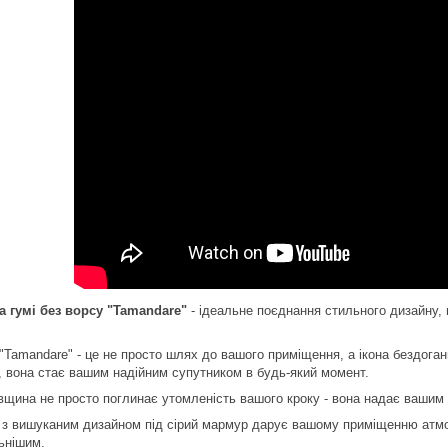
 гумі без ворсу "Tamandare"
- ідеальне поєднання стильного дизайну, 
"Tamandare" - це не просто шлях до вашого приміщення, а ікона бездог
ь, вона стає вашим надійним супутником в будь-який момент.
товщина не просто поглинає утомленість вашого кроку - вона надає вашим 
 з вишуканим дизайном під сірий мармур дарує вашому приміщенню атмо
ьнішим.