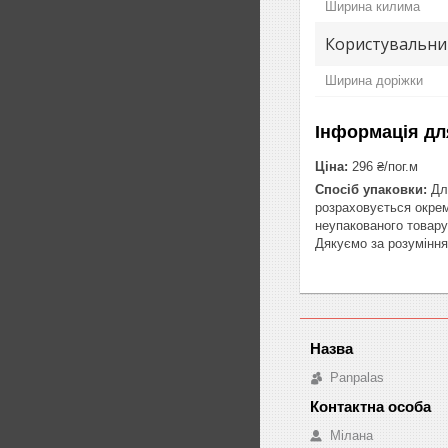
Ширина килима
Користувальни
Ширина доріжки
Інформація дл
Ціна:
296 ₴/пог.м
Спосіб упаковки:
Для
розраховується окрем
неупакованого товару
Дякуємо за розуміння 
Panpalas
Мілана