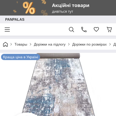
PANPALAS
Товары
Доріжки на підлогу
Доріжки по розмірах
Д
Краща ціна в Україні