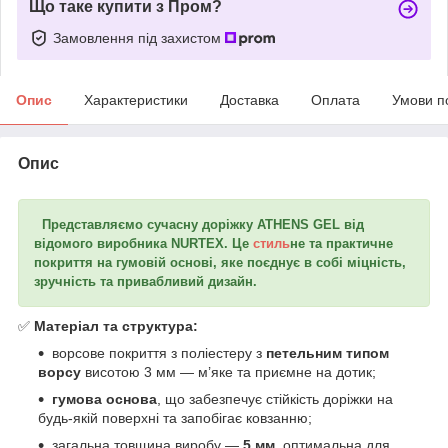
Що таке купити з Пром?
Замовлення під захистом
Опис
Характеристики
Доставка
Оплата
Умови п
Опис
Представляємо сучасну доріжку
ATHENS GEL
від
відомого виробника
NURTEX
. Це
стиль
не та практичне
покриття на
гумовій основі
, яке поєднує в собі міцність,
зручність та привабливий дизайн.
✅
Матеріал та структура:
ворсове покриття з поліестеру з
петельним типом
ворсу
висотою 3 мм — м’яке та приємне на дотик;
гумова основа
, що забезпечує стійкість доріжки на
будь-якій поверхні та запобігає ковзанню;
загальна товщина виробу —
5 мм
, оптимальна для