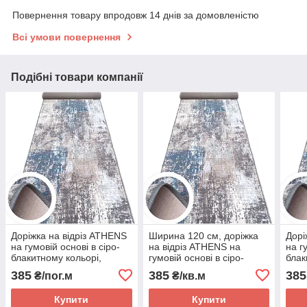
Повернення товару впродовж 14 днів за домовленістю
Всі умови повернення
Подібні товари компанії
Доріжка на відріз ATHENS
Ширина 120 см, доріжка
Дорі
на гумовій основі в сіро-
на відріз ATHENS на
на г
блакитному кольорі,
гумовій основі в сіро-
блак
ширина 100 см
блакитному кольорі
шир
385
385
385
₴/пог.м
₴/кв.м
Купити
Купити