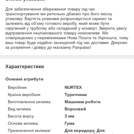
Для забезпечення збереження товару під час
транспортування ми ретельно дбаємо про його якісну
упаковку. Вартість упаковки розраховується окремо та
залежить від об’єму готового виробу, який може бути
скручений у трубочку або складений у конверт. Зверніть увагу:
відправлення неупакованого товару неможливе. Ми
співпрацюємо з перевізниками Нова Пошта та Укрпошта, тому
ваш товар буде надійно захищений під час доставки. Дякуємо
за розуміння і довіру до магазину Panpalas!
Характеристики
Основні атрибути
Виробник
NURTEX
Країна виробник
Туреччина
Виготовлення килима
Машинна робота
Вид килима
Ворсовий
Висота ворсу
3 мм
Основа килима
Гума
Призначення килима/
Для коридору, Для