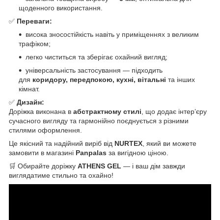
щоденного використання.
✅
Переваги:
висока зносостійкість навіть у приміщеннях з великим
трафіком;
легко чиститься та зберігає охайний вигляд;
універсальність застосування — підходить
для
коридору, передпокою, кухні, вітальні
та інших
кімнат.
✅
Дизайн:
Доріжка виконана в
абстрактному стилі
, що додає інтер’єру
сучасного вигляду та гармонійно поєднується з різними
стилями оформлення.
Це якісний та надійний виріб від
NURTEX
, який ви можете
замовити в магазині
Panpalas
за вигідною ціною.
🛒 Обирайте доріжку
ATHENS GEL
— і ваш дім завжди
виглядатиме стильно та охайно!