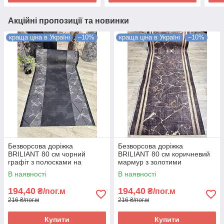
Акційні пропозиції та новинки
краща ціна в Україні
–10%
краща ціна в Україні
–10%
Безворсова доріжка
Безворсова доріжка
BRILIANT 80 см чорний
BRILIANT 80 см коричневий
графіт з полосками на
мармур з золотими
підлогу на кухню, в коридор
полосками на підлогу на
В наявності
В наявності
кухню, в коридор
194,40
194,40
₴/пог.м
₴/пог.м
216 ₴/пог.м
216 ₴/пог.м
Купити
Купити