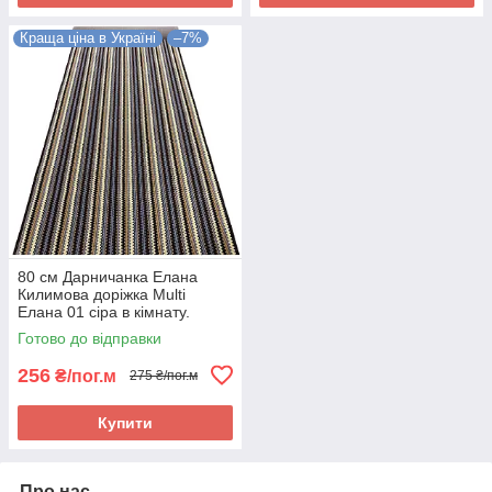
Краща ціна в Україні
–7%
80 см Дарничанка Елана
Килимова доріжка Multi
Елана 01 сіра в кімнату.
Якісна килимова доріжка
Готово до відправки
256
₴/пог.м
275 ₴/пог.м
Купити
Про нас