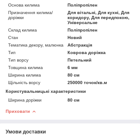
Основа килима
Поліпропілен
Призначення килима/
Для вітальні, Для кухні, Для
доріжки
коридору, Для передпокою,
Універсальне
Склад килима
Поліпропілен
Стан
Новий
Тематика декору, малюнка
Абстракція
Тип
Коврова доріжка
Тип ворсу
Петельний
Товщина килима
6 мм
Ширина килима
80 см
Щільність ворсу
250000 точок/кв.м
Користувальницькі характеристики
Ширина доріжки
80 см
Приховати
Умови доставки