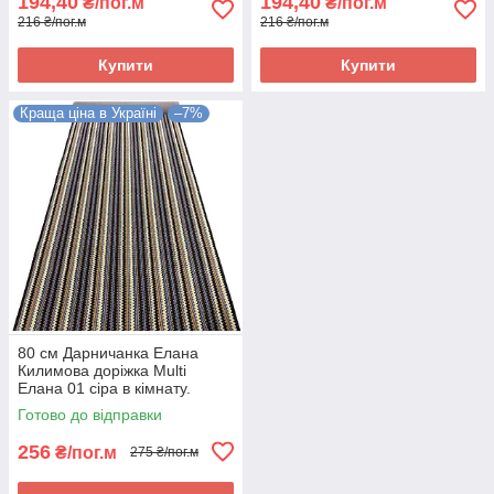
194,40
194,40
₴/пог.м
₴/пог.м
216 ₴/пог.м
216 ₴/пог.м
Купити
Купити
Краща ціна в Україні
–7%
80 см Дарничанка Елана
Килимова доріжка Multi
Елана 01 сіра в кімнату.
Якісна килимова доріжка
Готово до відправки
256
₴/пог.м
275 ₴/пог.м