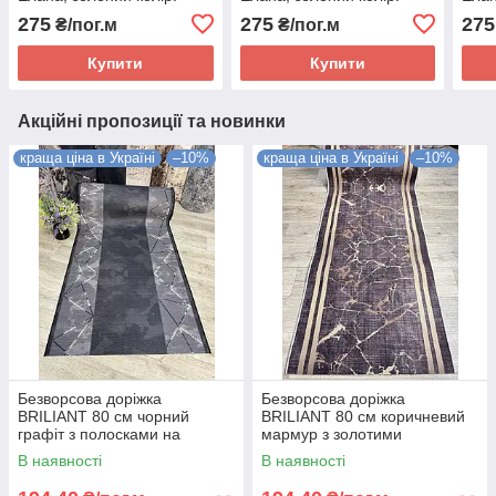
275
275
275
₴/пог.м
₴/пог.м
Купити
Купити
Акційні пропозиції та новинки
краща ціна в Україні
–10%
краща ціна в Україні
–10%
Безворсова доріжка
Безворсова доріжка
BRILIANT 80 см чорний
BRILIANT 80 см коричневий
графіт з полосками на
мармур з золотими
підлогу на кухню, в коридор
полосками на підлогу на
В наявності
В наявності
кухню, в коридор