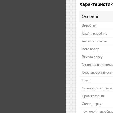
Характеристик
Основні
Виробник
Країна виробник
Антистатичність
Вага ворсу
Висота ворсу
Загальна вага кили
Клас зносостійкості
Колір
Основа килимового 
Протиковзання
Склад ворсу
Технологія виробни