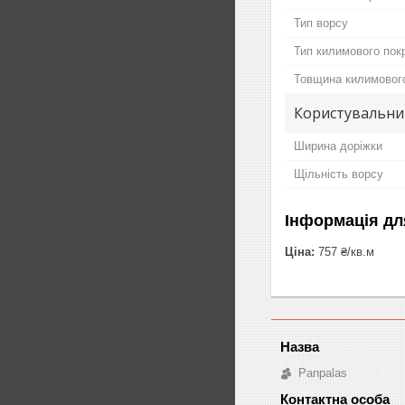
Тип ворсу
Тип килимового пок
Товщина килимового
Користувальни
Ширина доріжки
Щільність ворсу
Інформація дл
Ціна:
757 ₴/кв.м
Panpalas