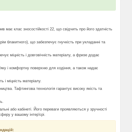
в має клас зносостійкості 22, що свідчить про його здатність
крім блакитного), що забезпечує гнучкість при укладанні та
ечує міцність і довговічність матеріалу, а фризе додає
'яку і комфортну поверхню для ходіння, а також надає
ь і міцність матеріалу.
ицтва. Тафтингова технологія гарантує високу якість та
ь.
альні або кабінеті. Його переваги проявляються у зручності
феру у вашому інтер'єрі.
ндацій: