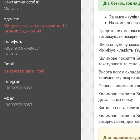
Діє безкоштовна 
Мілана
За умови купівл
На замовлення 
Микулинецька Бічна вулиця, 10,
Тернопіль, Україна
Представляємо вам ки
витримувати помірні 
Ширина рулону може бу
+380 (97) 970-89-57
мінімізує кількість з'
Іванна
Килимове покриття Sun
текстурності та стиль
panpalas@gmail.com
Висота ворсу складає
килимовому покриттю 
Основа килимового пок
+380979708957
Килимове покриття Su
деталізацію ворсу.
+380979708957
Загальна вага килимов
Килимове покриття Sun
використання, довгов
Для належного до