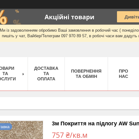
и із задоволенням обробимо Ваші замовлення в робочий час ( понеділок-п'
пишіть у чат, Вайбер/Телеграм 097 970 89 57, в робочі часи вам дадуть 
ОВАРИ
ДОСТАВКА
ПОВЕРНЕННЯ
ПРО
ТА
ТА
ТА ОБМІН
НАС
ОСЛУГИ
ОПЛАТА
3м Покриття на підлогу AW Sun
тавка
757 ₴/кв.м