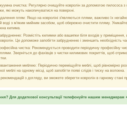
куумна очистка: Регулярно очищуйте ковролін за допомогою пилососа з
нки, які можуть накопичуватися на поверхні.
далення плям: Якщо на ковроліні з'являються плями, важливо їх негайно
й воді з м'яким мийним засобом, щоб обережно очистити пляму. Уникайте
кна килима.
забрудненню: Розмістіть килимки або вашипки біля входів у приміщення, щ
ковролін. Це допоможе запобігти забрудненню і зменшить необхідність ч
рофесійна чистка: Рекомендується проводити періодичну професійну чис
 плями. Зверніться до фахівців з чистки килимових покриттів, щоб отри
тки.
евантаження меблею: Періодично переміщуйте меблі, щоб рівномірно роз
ої меблі на одному місці, щоб запобігти появі слідів і тиску на волокна.
екомендацій з догляду, ви зможете зберегти ковролін в гарному стані п
ня? Для додаткової консультації телефонуйте нашим менеджерам +3