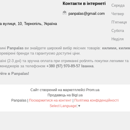
Середа
panpalas@gmail.com
Четвер
Пʼятниця
 вулиця, 10, Тернопіль, Україна
Субота
Неділя
зині
Panpalas
ви знайдете широкий вибір якісних товарів:
килими, килимо
ревірені бренди та гарантуємо доступні ціни.
їні (2-3 дні) та зручна оплата при отриманні роблять покупки легкими т
 менеджерів за телефоном
+380 (97) 970-89-57 Іванна
.
йте в Panpalas!
Сайт створений на маркетплейсі
Prom.ua
Продавець на Bigl.ua
Panpalas |
Поскаржитися на контент
|
Політика конфіденційності
Select Language
▼