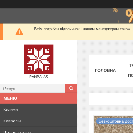
Всім потрібен відпочинок і нашим менеджерам також. М
Т
ГОЛОВНА
П
PANPALAS
Килими
Ковролін
Безкоштовна дос
Штучна трава