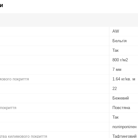
и
AW
Бельгія
Так
800 г/м2
7 мм
мового покриття
1.64 кг/кв. м
22
Бежевий
покриття
Повстяна
Так
поліпропілен
цтва килимового покриття
Тафтинговий