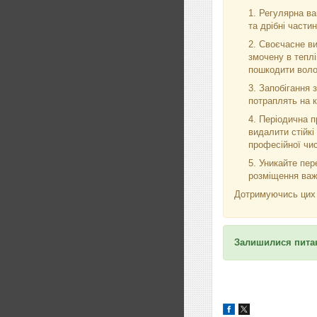
Регулярна ва
та дрібні части
Своєчасне ви
змочену в теплі
пошкодити воло
Запобігання 
потраплять на 
Періодична п
видалити стійкі
професійної чис
Уникайте пер
розміщення важк
Дотримуючись цих р
Залишилися питан