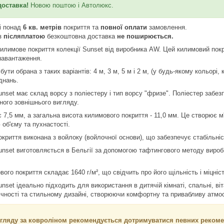
доставка!
Новою поштою і Автолюкс.
і понад
6 кв. метрів
покриття та
повної оплати
замовлення.
з
післяплатою
безкоштовна доставка
не поширюється.
лимове покриття колекції Sunset від виробника AW. Цей килимовий покри
навантаження.
ти обрана з таких варіантів: 4 м, 3 м, 5 м і 2 м, (у будь-якому кольорі, 
єднань.
set має склад ворсу з поліестеру і тип ворсу "фризе". Поліестер забезп
ного зовнішнього вигляду.
 7,5 мм, а загальна висота килимового покриття - 11,0 мм. Це створює м
об'єму та пухнастості.
риття виконана з войлоку (войлочної основи), що забезпечує стабільніст
nset виготовляється в Бельгії за допомогою тафтингового методу виробн
ого покриття складає 1640 г/м², що свідчить про його щільність і міцніст
set ідеально підходить для використання в дитячій кімнаті, спальні, віт
ічності та стильному дизайні, створюючи комфортну та привабливу атмос
гляду за ковроліном рекомендується дотримуватися певних рекоме