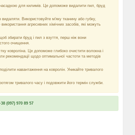
 насадкою для килимів. Це допоможе видалити пил, бруд
 видаляти. Використовуйте м'яку тканину або губку,
 використання агресивних хімічних засобів, які можуть
об збирати бруд і пил з взуття, перш ніж вони
астого очищення.
тку ковроліна. Це допоможе глибоко очистити волокна і
мати рекомендації щодо оптимальної частоти та методів
поділити навантаження на ковролін. Уникайте тривалого
ротягом тривалого часу і подовжити його термін служби.
8 (097) 970 89 57