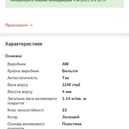
телефонуйте нашим менеджерам +38 (097) 970 89 57
Приховати
Характеристики
Основні
Виробник
AW
Країна виробник
Бельгія
Антистатичність
Так
Вага ворсу
1140 г/м2
Висота ворсу
4 мм
Загальна вага килимового
1.14 кг/кв. м
покриття
Клас зносостійкості
23
Колір
Зелений
Основа килимового
Повстяна
покриття