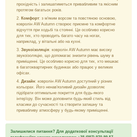
прохідність і залишатиметься привабливим та якісним
протягом багатьох років.
Комфорт
: з м'яким ворсом та повстяною основою,
ковролін AW Autumn створює приємне та комфортне
відчуття при ходьбі та стоянні. Це особливо корисно
для тих, хто проводить багато часу на ногах,
наприклад, у вітальні або на кухні.
Звукоізоляція
: ковролін AW Autumn має високу
звукоізоляцію, що допомагає знизити рівень шуму в
приміщенні. Це особливо корисно для тих, хто мешкає
в багатоквартирних будинках або працює у великих
офісах.
Дизайн
: ковролін AW Autumn доступний у різних
кольорах. Його ненав'язливий дизайн дозволяє
підібрати оптимальне покриття для будь-якого
інтер'єру. Він може доповнити будь-який стиль від
класики до сучасності та створити затишну та
привабливу атмосферу у будь-якому приміщенні.
Залишилися питання? Для додаткової консультації