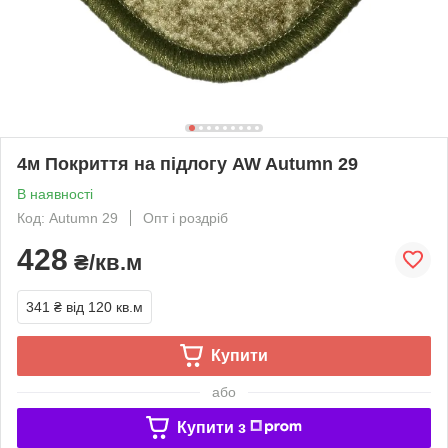
4м Покриття на підлогу AW Autumn 29
В наявності
Код: Autumn 29
Опт і роздріб
428
₴/кв.м
341 ₴
від 120 кв.м
Купити
або
Купити з