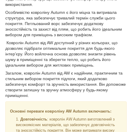
використання.
Особливістю ковроліну Autumn є його міцна та витривала
структура, яка забезпечує тривалий термін служби цього
покриття. Петльований ворс забезпечує додаткову
зносостійкість та захист від плям, що робить його ідеальним
вибором для приміщень з високим трафіком.
Ковролін Autumn від AW доступний у різних кольорах, що
дозволяє підібрати оптимальне покриття для будь-якого
інтер'єру. Його войлочна основа дозволяє знизити рівень
шуму в приміщенні та зберегти тепло, що робить його
ідеальним вибором для житлових приміщень.
Загалом, ковролін Autumn від AW є надійним, практичним та
стильним вибором покриття підлоги, який додатково
забезпечує комфорт та зручність використання. Він допоможе
створити затишну та зручну атмосферу у будь-якому
приміщенні.
Основні переваги ковроліну AW Autumn включають:
Довговічність
: ковролін AW Autumn виготовлений з
високоякісних матеріалів, що забезпечує довговічність
та зносостійкість покриття. Він може витримати високу