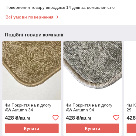
Повернення товару впродовж 14 днів за домовленістю
Всі умови повернення
Подібні товари компанії
4м Покриття на підлогу
4м Покриття на підлогу
4м К
AW Autumn 34
AW Autumn 94
29
428
428
428
₴/кв.м
₴/кв.м
Купити
Купити