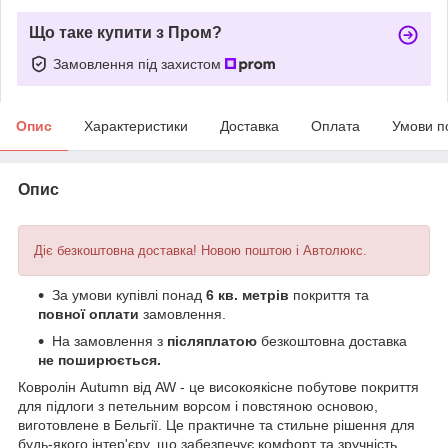
Що таке купити з Пром?
Замовлення під захистом
Опис
Характеристики
Доставка
Оплата
Умови п
Опис
Діє безкоштовна доставка! Новою поштою і Автолюкс.
За умови купівлі понад
6 кв. метрів
покриття та
повної оплати
замовлення.
На замовлення з
післяплатою
безкоштовна доставка
не поширюється.
Ковролін Autumn від AW - це високоякісне побутове покриття
для підлоги з петельним ворсом і повстяною основою,
виготовлене в Бельгії. Це практичне та стильне рішення для
будь-якого інтер'єру, що забезпечує комфорт та зручність