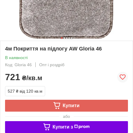
4м Покриття на підлогу AW Gloria 46
В наявності
Код: Gloria 46
Опт і роздріб
721
₴/кв.м
527 ₴
від 120 кв.м
Купити
або
Купити з