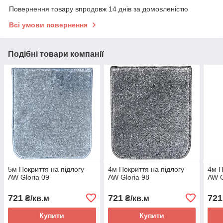
Повернення товару впродовж 14 днів за домовленістю
Всі умови повернення
Подібні товари компанії
5м Покриття на підлогу
4м Покриття на підлогу
4м П
AW Gloria 09
AW Gloria 98
AW G
721
721
721
₴/кв.м
₴/кв.м
Купити
Купити