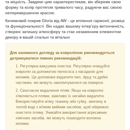
та міцність. Завдяки цим характеристикам, він збереже свою
форму та колір протягом тривалого часу, радуючи вас своєю
неперевершеною красою.
Килимовий покрив Gloria від AW - це втілення гармонії, розкіші
та функціональності. Він надає вашому інтер'єру витонченість,
створює затишну атмосферу та стає незамінним елементом
декору в вашій спальні та вітальні.
Для належного догляду за ковроліном рекомендується
дотримуватися певних рекомендацій:
Регулярна вакуумна очистка: Регулярно очищуйте
ковролін за допомогою пилососа з насадкою для
килимів. Це допоможе видалити пил, бруд та дрібні
частинки, які можуть накопичуватися на поверхні.
Своєчасне видалення плям: Якщо на ковроліні
з'являються плями, важливо їх негайно видаляти.
Використовуйте м'яку тканину або губку, змочену в
теплій воді з м'яким мийним засобом, щоб обережно
очистити пляму. Уникайте використання агресивних
хімічних засобів, які можуть пошкодити волокна
килима.