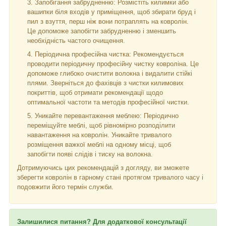
Запобігання забрудненню: Розмістіть килимки або
вашипки біля входів у приміщення, щоб збирати бруд і
пил з взуття, перш ніж вони потраплять на ковролін.
Це допоможе запобігти забрудненню і зменшить
необхідність частого очищення.
Періодична професійна чистка: Рекомендується
проводити періодичну професійну чистку ковроліна. Це
допоможе глибоко очистити волокна і видалити стійкі
плями. Зверніться до фахівців з чистки килимових
покриттів, щоб отримати рекомендації щодо
оптимальної частоти та методів професійної чистки.
Уникайте перевантаження меблею: Періодично
переміщуйте меблі, щоб рівномірно розподілити
навантаження на ковролін. Уникайте тривалого
розміщення важкої меблі на одному місці, щоб
запобігти появі слідів і тиску на волокна.
Дотримуючись цих рекомендацій з догляду, ви зможете
зберегти ковролін в гарному стані протягом тривалого часу і
подовжити його термін служби.
Залишилися питання? Для додаткової консультації