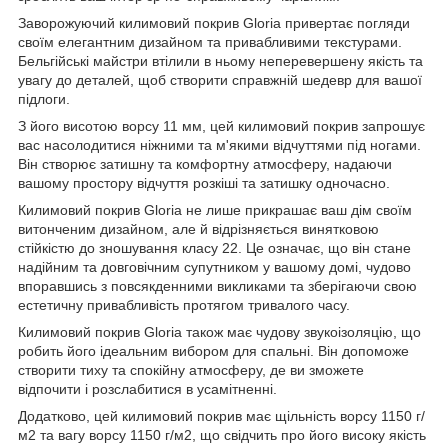
Заворожуючий килимовий покрив Gloria привертає погляди
своїм елегантним дизайном та привабливими текстурами.
Бельгійські майстри втілили в ньому неперевершену якість та
увагу до деталей, щоб створити справжній шедевр для вашої
підлоги.
З його висотою ворсу 11 мм, цей килимовий покрив запрошує
вас насолодитися ніжними та м'якими відчуттями під ногами.
Він створює затишну та комфортну атмосферу, надаючи
вашому простору відчуття розкіші та затишку одночасно.
Килимовий покрив Gloria не лише прикрашає ваш дім своїм
витонченим дизайном, але й відрізняється винятковою
стійкістю до зношування класу 22. Це означає, що він стане
надійним та довговічним супутником у вашому домі, чудово
впоравшись з повсякденними викликами та зберігаючи свою
естетичну привабливість протягом тривалого часу.
Килимовий покрив Gloria також має чудову звукоізоляцію, що
робить його ідеальним вибором для спальні. Він допоможе
створити тиху та спокійну атмосферу, де ви зможете
відпочити і розслабитися в усамітненні.
Додатково, цей килимовий покрив має щільність ворсу 1150 г/
м2 та вагу ворсу 1150 г/м2, що свідчить про його високу якість