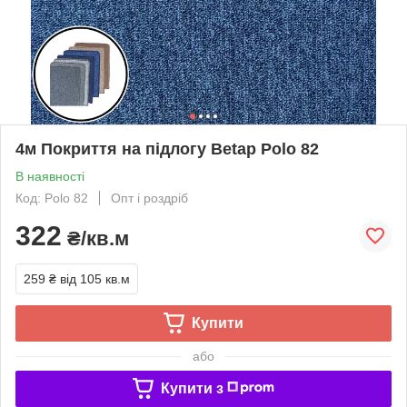
4м Покриття на підлогу Betap Polo 82
В наявності
Код: Polo 82
Опт і роздріб
322
₴/кв.м
259 ₴
від 105 кв.м
Купити
або
Купити з