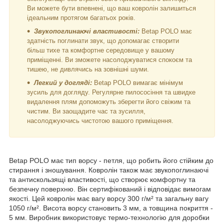
Ви можете бути впевнені, що ваш ковролін залишиться
ідеальним протягом багатьох років.
Звукопоглинаючі властивості:
Betap POLO має
здатність поглинати звук, що допомагає створити
більш тихе та комфортне середовище у вашому
приміщенні. Ви зможете насолоджуватися спокоєм та
тишею, не дивлячись на зовнішні шуми.
Легкий у догляді:
Betap POLO вимагає мінімум
зусиль для догляду. Регулярне пилососіння та швидке
видалення плям допоможуть зберегти його свіжим та
чистим. Ви заощадите час та зусилля,
насолоджуючись чистотою вашого приміщення.
Betap POLO має тип ворсу - петля, що робить його стійким до
стирання і зношування. Ковролін також має звукопоглинаючі
та антискользящі властивості, що створює комфортну та
безпечну поверхню. Він сертифікований і відповідає вимогам
якості. Цей ковролін має вагу ворсу 300 г/м² та загальну вагу
1050 г/м². Висота ворсу становить 3 мм, а товщина покриття -
5 мм. Виробник використовує термо-технологію для доробки