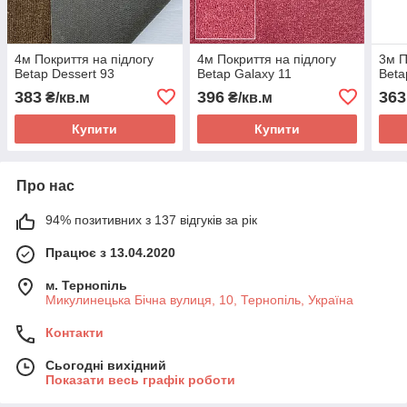
4м Покриття на підлогу
4м Покриття на підлогу
3м П
Betap Dessert 93
Betap Galaxy 11
Beta
383
396
363
₴/кв.м
₴/кв.м
Купити
Купити
Про нас
94% позитивних з 137 відгуків за рік
Працює з 13.04.2020
м. Тернопіль
Микулинецька Бічна вулиця, 10, Тернопіль, Україна
Контакти
Сьогодні вихідний
Показати весь графік роботи