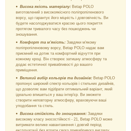
Висока якість матеріалу:
Betap POLO
виготовлений з високоякісного поліпропіленового
ворсу, що гарантує його міцність і довговічність. Ви
будете насолоджуватися красою цього покриття
протягом тривалого часу без пошкоджень чи
зношування.
Комфорт та м'якість:
Завдяки м'якому
поліпропіленовому ворсу, Betap POLO надає вам
приємний на дотик та комфортний відчуття при
кожному кроці. Він створює затишну атмосферу та
додає естетичної привабливості до вашого
приміщення.
Великий вибір кольорів та дизайнів:
Betap POLO
пропонує широкий спектр кольорів і стильних дизайнів,
що дозволяє вам підібрати оптимальний варіант, який
ідеально впишеться у ваш інтер'єр. Ви зможете
створити неповторну атмосферу, враховуючи ваші
уподобання та стиль.
Висока стійкість до зношування:
Завдяки
високому класу зносостійкості - 21, Betap POLO може
витримати велике навантаження і довгий період
експлуатації без втрати свого привабливого вигляду.