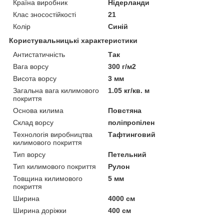
Країна виробник
Нідерланди
Клас зносостійкості
21
Колір
Синій
Користувальницькі характеристики
Антистатичність
Так
Вага ворсу
300 г/м2
Висота ворсу
3 мм
Загальна вага килимового
1.05 кг/кв. м
покриття
Основа килима
Повстяна
Склад ворсу
поліпропілен
Технологія виробництва
Тафтинговий
килимового покриття
Тип ворсу
Петельний
Тип килимового покриття
Рулон
Товщина килимового
5 мм
покриття
Ширина
4000 см
Ширина доріжки
400 см