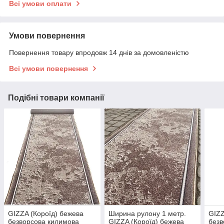
Всі умови оплати
Умови повернення
Повернення товару впродовж 14 днів за домовленістю
Всі умови повернення
Подібні товари компанії
GIZZA (Короїд) бежева
Ширина рулону 1 метр.
GIZZ
безворсова килимова
GIZZA (Короїд) бежева
безв