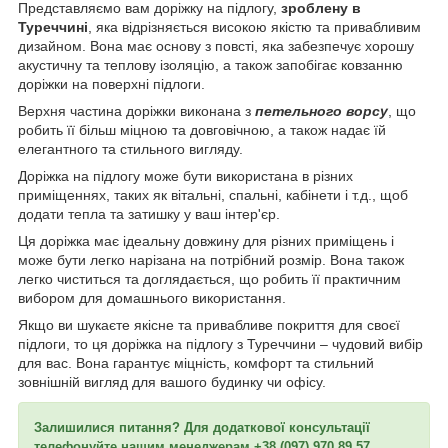
Представляємо вам доріжку на підлогу,
зроблену в
Туреччині
, яка відрізняється високою якістю та привабливим
дизайном. Вона має основу з повсті, яка забезпечує хорошу
акустичну та теплову ізоляцію, а також запобігає ковзанню
доріжки на поверхні підлоги.
Верхня частина доріжки виконана з
петельного ворсу
, що
робить її більш міцною та довговічною, а також надає їй
елегантного та стильного вигляду.
Доріжка на підлогу може бути використана в різних
приміщеннях, таких як вітальні, спальні, кабінети і т.д., щоб
додати тепла та затишку у ваш інтер'єр.
Ця доріжка має ідеальну довжину для різних приміщень і
може бути легко нарізана на потрібний розмір. Вона також
легко чиститься та доглядається, що робить її практичним
вибором для домашнього використання.
Якщо ви шукаєте якісне та привабливе покриття для своєї
підлоги, то ця доріжка на підлогу з Туреччини – чудовий вибір
для вас. Вона гарантує міцність, комфорт та стильний
зовнішній вигляд для вашого будинку чи офісу.
Залишилися питання? Для додаткової консультації
телефонуйте нашим менеджерам +38 (097) 970 89 57