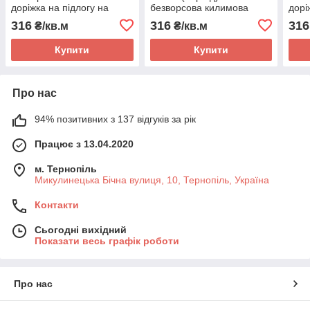
доріжка на підлогу на
безворсова килимова
дорі
повстяній основі в
доріжка на підлогу на
повс
316
316
316
₴/кв.м
₴/кв.м
коридор, кухню. Ширина
повстяній основі в
кори
рулону 1.4 метр
коридор, кухню.
руло
Купити
Купити
Про нас
94% позитивних з 137 відгуків за рік
Працює з 13.04.2020
м. Тернопіль
Микулинецька Бічна вулиця, 10, Тернопіль, Україна
Контакти
Сьогодні вихідний
Показати весь графік роботи
Про нас