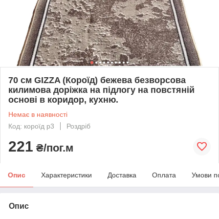
70 см GIZZA (Короїд) бежева безворсова
килимова доріжка на підлогу на повстяній
основі в коридор, кухню.
Немає в наявності
Код: короїд p3
Роздріб
221
₴/пог.м
Опис
Характеристики
Доставка
Оплата
Умови п
Опис