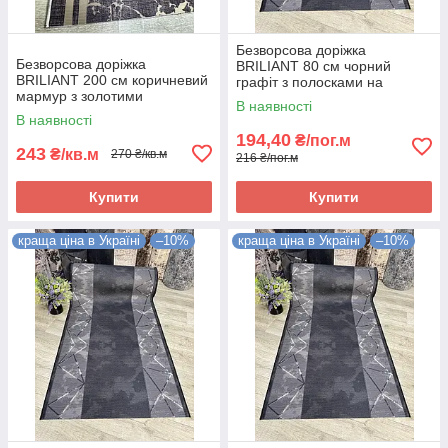
Безворсова доріжка
Безворсова доріжка
BRILIANT 80 см чорний
BRILIANT 200 см коричневий
графіт з полосками на
мармур з золотими
підлогу на кухню, в коридор
В наявності
полосками на підлогу на
В наявності
кухню, в коридор
194,40
₴/пог.м
243
₴/кв.м
270 ₴/кв.м
216 ₴/пог.м
Купити
Купити
краща ціна в Україні
–10%
краща ціна в Україні
–10%