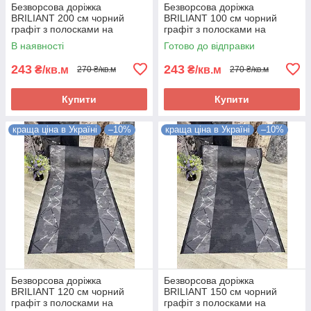
Безворсова доріжка
Безворсова доріжка
BRILIANT 200 см чорний
BRILIANT 100 см чорний
графіт з полосками на
графіт з полосками на
підлогу на кухню, в коридор
підлогу на кухню, в коридор
В наявності
Готово до відправки
243
243
₴/кв.м
₴/кв.м
270 ₴/кв.м
270 ₴/кв.м
Купити
Купити
краща ціна в Україні
–10%
краща ціна в Україні
–10%
Безворсова доріжка
Безворсова доріжка
BRILIANT 120 см чорний
BRILIANT 150 см чорний
графіт з полосками на
графіт з полосками на