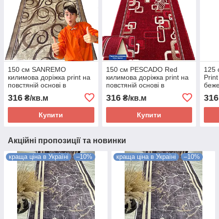
150 см SANREMO
150 см PESCADO Red
125 
килимова доріжка print на
килимова доріжка print на
Prin
повстяній основі в
повстяній основі в
беже
коридор, кухню.
коридор, кухню.
316
316
316
₴/кв.м
₴/кв.м
Купити
Купити
Акційні пропозиції та новинки
краща ціна в Україні
–10%
краща ціна в Україні
–10%