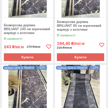
Безворсова доріжка
Безворсова доріжка
BRILIANT 80 см коричневий
BRILIANT 100 см коричневий
мармур з золотими
мармур з золотими
полосками на підлогу на
В наявності
полосками на підлогу на
кухню, в коридор
В наявності
кухню, в коридор
194,40
₴/пог.м
243
₴/кв.м
270 ₴/кв.м
216 ₴/пог.м
Купити
Купити
краща ціна в Україні
–10%
краща ціна в Україні
–10%