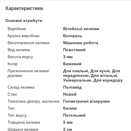
Характеристики
Основні атрибути
Виробник
Вітебські килими
Країна виробник
Білорусь
Виготовлення килима
Машинна робота
Вид килима
Повстяний
Висота ворсу
3 мм
Колір
Бежевий
Призначення килима/
Для спальні, Для кухні, Для
доріжки
передпокою, Для вітальні,
Універсальне, Для коридору
Склад килима
Поліамід
Стан
Новий
Тематика декору, малюнка
Геометричні візерунки
Тип
Килим
Тип ворсу
Петельний
Товщина килима
5 мм
Ширина килима
2 см