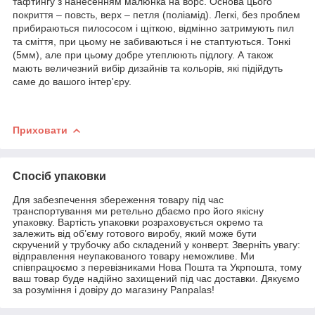
тафтингу з нанесенням малюнка на ворс. Основа цього
покриття – повсть, верх – петля (поліамід). Легкі, без проблем
прибираються пилососом і щіткою, відмінно затримують пил
та сміття, при цьому не забиваються і не стаптуються. Тонкі
(5мм), але при цьому добре утеплюють підлогу. А також
мають величезний вибір дизайнів та кольорів, які підійдуть
саме до вашого інтер'єру.
Приховати
Спосіб упаковки
Для забезпечення збереження товару під час
транспортування ми ретельно дбаємо про його якісну
упаковку. Вартість упаковки розраховується окремо та
залежить від об’єму готового виробу, який може бути
скручений у трубочку або складений у конверт. Зверніть увагу:
відправлення неупакованого товару неможливе. Ми
співпрацюємо з перевізниками Нова Пошта та Укрпошта, тому
ваш товар буде надійно захищений під час доставки. Дякуємо
за розуміння і довіру до магазину Panpalas!