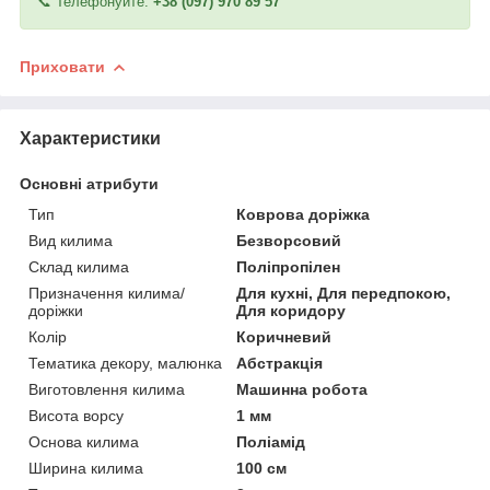
📞 Телефонуйте:
+38 (097) 970 89 57
Приховати
Характеристики
Основні атрибути
Тип
Коврова доріжка
Вид килима
Безворсовий
Склад килима
Поліпропілен
Призначення килима/
Для кухні, Для передпокою,
доріжки
Для коридору
Колір
Коричневий
Тематика декору, малюнка
Абстракція
Виготовлення килима
Машинна робота
Висота ворсу
1 мм
Основа килима
Поліамід
Ширина килима
100 см