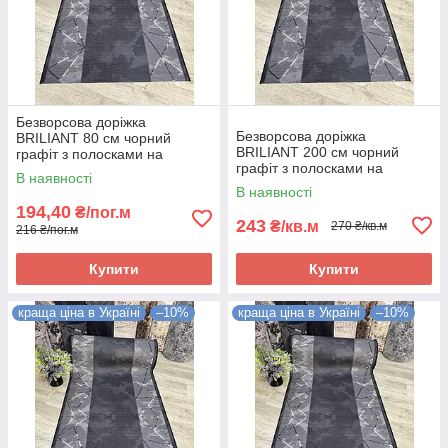
Безворсова доріжка
Безворсова доріжка
BRILIANT 80 см чорний
BRILIANT 200 см чорний
графіт з полосками на
графіт з полосками на
підлогу на кухню, в коридор
В наявності
підлогу на кухню, в коридор
В наявності
194,40
₴/пог.м
243
₴/кв.м
270 ₴/кв.м
216 ₴/пог.м
Купити
Купити
краща ціна в Україні
–10%
краща ціна в Україні
–10%