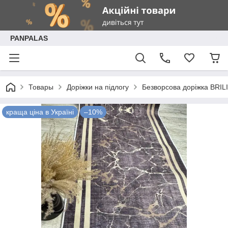
PANPALAS
Товары
Доріжки на підлогу
Безворсова доріжка BRIL
краща ціна в Україні
–10%