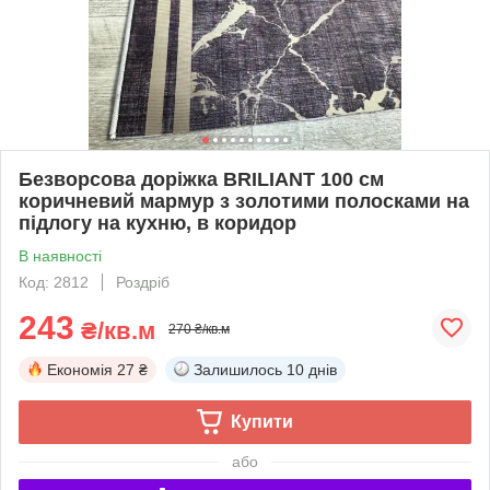
Безворсова доріжка BRILIANT 100 см
коричневий мармур з золотими полосками на
підлогу на кухню, в коридор
В наявності
Код: 2812
Роздріб
243
₴/кв.м
270 ₴/кв.м
Економія
27 ₴
Залишилось
10 днів
Купити
або