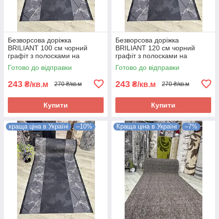
Безворсова доріжка
Безворсова доріжка
BRILIANT 100 см чорний
BRILIANT 120 см чорний
графіт з полосками на
графіт з полосками на
підлогу на кухню, в коридор
підлогу на кухню, в коридор
Готово до відправки
Готово до відправки
243
243
₴/кв.м
₴/кв.м
270 ₴/кв.м
270 ₴/кв.м
Купити
Купити
краща ціна в Україні
–10%
Краща ціна в Україні
–7%