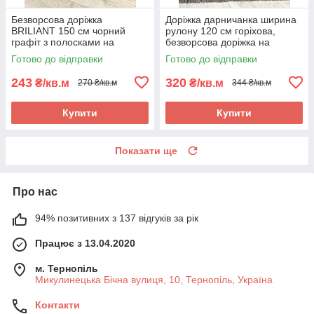
Безворсова доріжка
Доріжка дарничанка ширина
BRILIANT 150 см чорний
рулону 120 см горіхова,
графіт з полосками на
безворсова доріжка на
підлогу на кухню, в коридор
підлогу, прошита, петельна
Готово до відправки
Готово до відправки
243
320
₴/кв.м
₴/кв.м
270 ₴/кв.м
344 ₴/кв.м
Купити
Купити
Показати ще
Про нас
94% позитивних з 137 відгуків за рік
Працює з 13.04.2020
м. Тернопіль
Микулинецька Бічна вулиця, 10, Тернопіль, Україна
Контакти