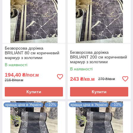
Безворсова доріжка
Безворсова доріжка
BRILIANT 80 см коричневий
BRILIANT 200 см коричневий
мармур з золотими
мармур з золотими
полосками на підлогу на
В наявності
полосками на підлогу на
кухню, в коридор
В наявності
кухню, в коридор
194,40
₴/пог.м
243
₴/кв.м
270 ₴/кв.м
216 ₴/пог.м
Купити
Купити
краща ціна в Україні
–10%
краща ціна в Україні
–10%