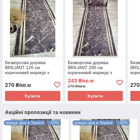
Безворсова доріжка
Безворсова доріжка
Безв
BRILIANT 120 см
BRILIANT 200 см
BRIL
коричневий мармур з
коричневий мармур з
кори
золотими полосками на
золотими полосками на
золо
243
₴/кв.м
підлогу на кухню, в
підлогу на кухню, в
підл
270
270
₴/кв.м
270 ₴/кв.м
коридор
коридор
кор
Купити
Купити
Акційні пропозиції та новинки
краща ціна в Україні
–10%
краща ціна в Україні
–10%