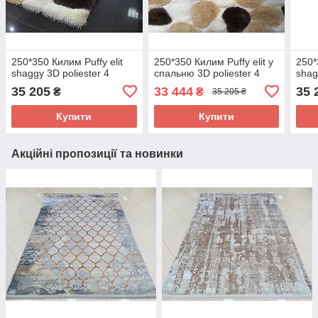
250*350 Килим Puffy elit
250*350 Килим Puffy elit у
250*
shaggy 3D poliester 4
спальню 3D poliester 4
shag
35 205
33 444
35 
₴
₴
35 205 ₴
Купити
Купити
Акційні пропозиції та новинки