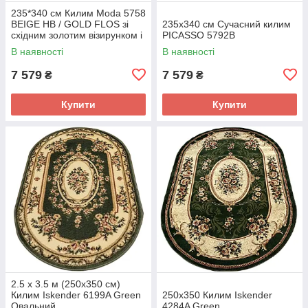
235*340 см Килим Moda 5758
BEIGE HB / GOLD FLOS зі
235х340 см Сучасний килим
східним золотим візирунком і
PICASSO 5792B
короткою бахромою
В наявності
В наявності
7 579
7 579
₴
₴
Купити
Купити
2.5 х 3.5 м (250х350 см)
Килим Iskender 6199A Green
250x350 Килим Iskender
Овальний
4284A Green