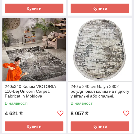
Купити
Купити
240х340 Килим VICTORIA
240 x 340 см Galya 3802
110-bej Unicorn Carpet.
poly/gri овал килим на підлогу
Fabricat in Moldova
у вітальні або спальні.
В наявності
В наявності
4 621
8 057
₴
₴
Купити
Купити