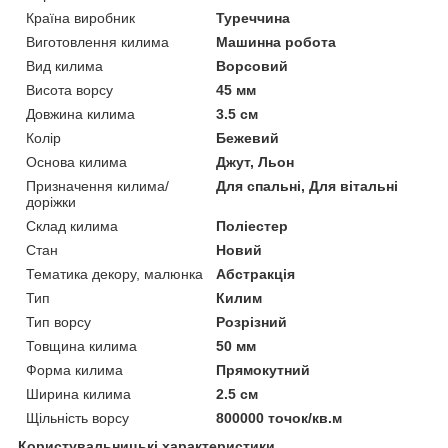
Країна виробник
Туреччина
Виготовлення килима
Машинна робота
Вид килима
Ворсовий
Висота ворсу
45 мм
Довжина килима
3.5 см
Колір
Бежевий
Основа килима
Джут, Льон
Призначення килима/
Для спальні, Для вітальні
доріжки
Склад килима
Поліестер
Стан
Новий
Тематика декору, малюнка
Абстракція
Тип
Килим
Тип ворсу
Розрізний
Товщина килима
50 мм
Форма килима
Прямокутний
Ширина килима
2.5 см
Щільність ворсу
800000 точок/кв.м
Користувальницькі характеристики