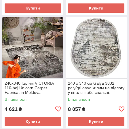
Купити
Купити
240х340 Килим VICTORIA
240 x 340 см Galya 3802
110-bej Unicorn Carpet.
poly/gri овал килим на підлогу
Fabricat in Moldova
у вітальні або спальні.
В наявності
В наявності
4 621
8 057
₴
₴
Купити
Купити