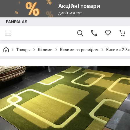
PANPALAS
Товары
Килими
Килими за розміром
Килими 2.5х