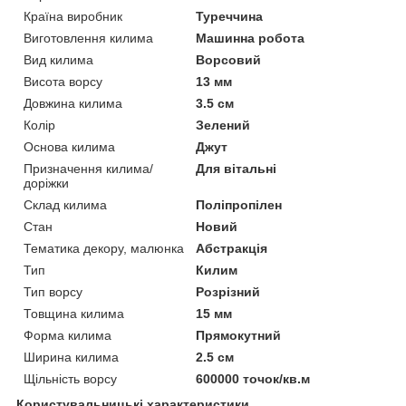
Країна виробник
Туреччина
Виготовлення килима
Машинна робота
Вид килима
Ворсовий
Висота ворсу
13 мм
Довжина килима
3.5 см
Колір
Зелений
Основа килима
Джут
Призначення килима/
Для вітальні
доріжки
Склад килима
Поліпропілен
Стан
Новий
Тематика декору, малюнка
Абстракція
Тип
Килим
Тип ворсу
Розрізний
Товщина килима
15 мм
Форма килима
Прямокутний
Ширина килима
2.5 см
Щільність ворсу
600000 точок/кв.м
Користувальницькі характеристики