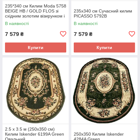
235*340 см Килим Moda 5758
BEIGE HB / GOLD FLOS зі
235х340 см Сучасний килим
східним золотим візирунком і
PICASSO 5792B
короткою бахромою
В наявності
В наявності
7 579
7 579
₴
₴
Купити
Купити
2.5 х 3.5 м (250х350 см)
Килим Iskender 6199A Green
250x350 Килим Iskender
Овальний
4284A Green