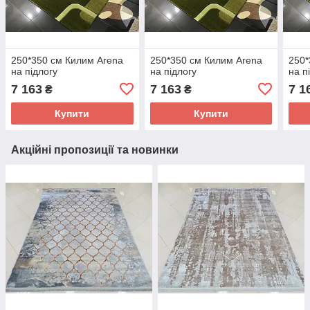
250*350 см Килим Arena
250*350 см Килим Arena
250*
на підлогу
на підлогу
на п
7 163
7 163
7 1
₴
₴
Купити
Купити
Акційні пропозиції та новинки