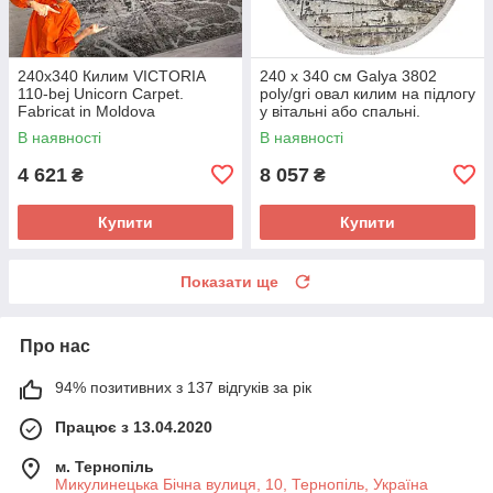
240х340 Килим VICTORIA
240 x 340 см Galya 3802
110-bej Unicorn Carpet.
poly/gri овал килим на підлогу
Fabricat in Moldova
у вітальні або спальні.
В наявності
В наявності
4 621
8 057
₴
₴
Купити
Купити
Показати ще
Про нас
94% позитивних з 137 відгуків за рік
Працює з 13.04.2020
м. Тернопіль
Микулинецька Бічна вулиця, 10, Тернопіль, Україна