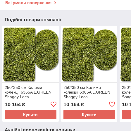
Всі умови повернення
Подібні товари компанії
250*350 см Килими
250*350 см Килими
250*
колекції 6365A L.GREEN
колекції 6365A L.GREEN
коле
Shaggy Loca
Shaggy Loca
Shag
10 164
10 164
10 
₴
₴
Купити
Купити
Акційні пропозиції та новинки