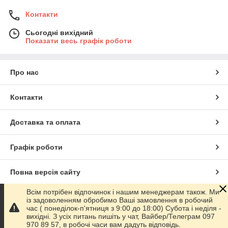
Контакти
Сьогодні вихідний
Показати весь графік роботи
Про нас
Контакти
Доставка та оплата
Графік роботи
Повна версія сайту
Всім потрібен відпочинок і нашим менеджерам також. Ми
Сайт створено на маркетплейсі
Prom.ua
із задоволенням обробимо Ваші замовлення в робочий
час ( понеділок-п'ятниця з 9:00 до 18:00) Субота і неділя -
вихідні. З усіх питань пишіть у чат, Вайбер/Телеграм 097
Політика конфіденційності
970 89 57, в робочі часи вам дадуть відповідь.