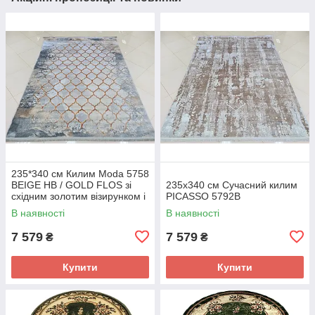
235*340 см Килим Moda 5758
BEIGE HB / GOLD FLOS зі
235х340 см Сучасний килим
східним золотим візирунком і
PICASSO 5792B
короткою бахромою
В наявності
В наявності
7 579
7 579
₴
₴
Купити
Купити