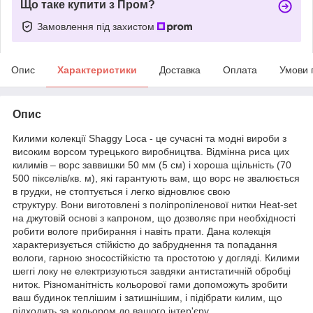
Що таке купити з Пром?
Замовлення під захистом
Опис
Характеристики
Доставка
Оплата
Умови 
Опис
Килими колекції Shaggy Loca - це сучасні та модні вироби з
високим ворсом турецького виробництва. Відмінна риса цих
килимів – ворс заввишки 50 мм (5 см) і хороша щільність (70
500 пікселів/кв. м), які гарантують вам, що ворс не звалюється
в грудки, не стоптується і легко відновлює свою
структуру. Вони виготовлені з поліпропіленової нитки Heat-set
на джутовій основі з капроном, що дозволяє при необхідності
робити вологе прибирання і навіть прати. Дана колекція
характеризується стійкістю до забруднення та попадання
вологи, гарною зносостійкістю та простотою у догляді. Килими
шеггі локу не електризуються завдяки антистатичній обробці
ниток. Різноманітність кольорової гами допоможуть зробити
ваш будинок теплішим і затишнішим, і підібрати килим, що
підходить за кольором до вашого інтер'єру.