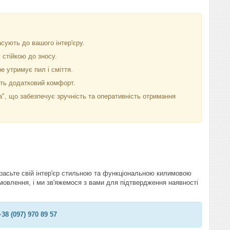
асують до вашого інтер'єру.
 стійкою до зносу.
 утримує пил і сміття.
ить додатковий комфорт.
", що забезпечує зручність та оперативність отримання
красьте свій інтер'єр стильною та функціональною килимовою
мовлення, і ми зв'яжемося з вами для підтвердження наявності
8 (097) 970 89 57