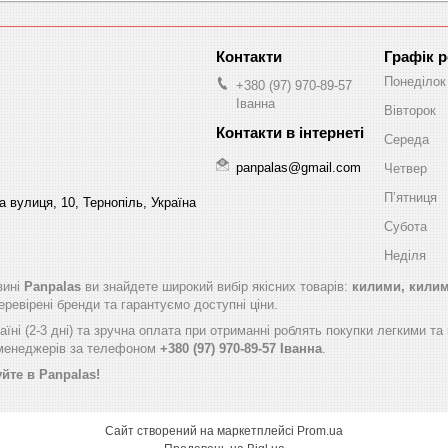
Графік 
Понеділок
+380 (97) 970-89-57
Іванна
Вівторок
Середа
panpalas@gmail.com
Четвер
Пʼятниця
 вулиця, 10, Тернопіль, Україна
Субота
Неділя
зині
Panpalas
ви знайдете широкий вибір якісних товарів:
килими, килимо
ревірені бренди та гарантуємо доступні ціни.
їні (2-3 дні) та зручна оплата при отриманні роблять покупки легкими т
 менеджерів за телефоном
+380 (97) 970-89-57 Іванна
.
йте в Panpalas!
Сайт створений на маркетплейсі
Prom.ua