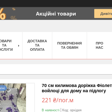
ОВАРИ
ДОСТАВКА
ПОВЕРНЕННЯ
ПРО
ТА
ТА
ТА ОБМІН
НАС
ОСЛУГИ
ОПЛАТА
70 см килимова доріжка Фіолето
їні
войлоці для дому на підлогу
221 ₴/пог.м
В наявності
Код:
орхідея