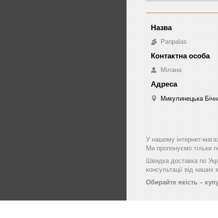
Panpalas
Мілана
Микулинецька Бічна
У нашому інтернет-мага
Ми пропонуємо тільки пе
Швидка доставка по Укра
консультації від наших
Обирайте якість – купу