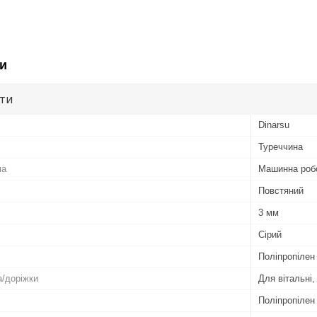
и
ути
Dinarsu
Туреччина
ма
Машинна роб
Повстяний
3 мм
Сірий
Поліпропілен
/доріжки
Для вітальні
Поліпропілен