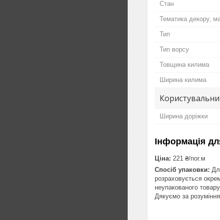
Стан
Тематика декору, м
Тип
Тип ворсу
Товщина килима
Ширина килима
Користувальни
Ширина доріжки
Інформація дл
Ціна:
221 ₴/пог.м
Спосіб упаковки:
Для
розраховується окрем
неупакованого товару
Дякуємо за розуміння 