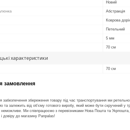
Новий
алюнка
Абстракція
Коврова дорі
Петельний
5 мм
70 см
цькі характеристики
70 см
я замовлення
 забезпечення збереження товару під час транспортування ми ретельно д
о та залежить від об’єму готового виробу, який може бути скручений у т
 неможливе. Ми співпрацюємо з перевізниками Нова Пошта та Укрпошта, 
і довіру до магазину Panpalas!