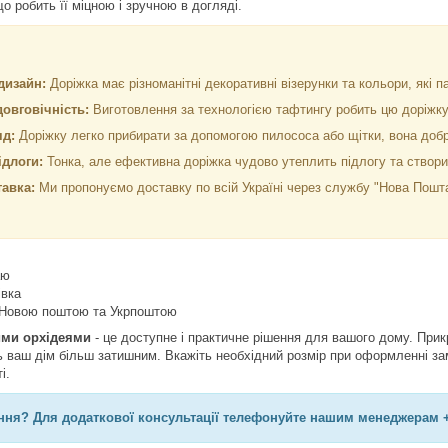
що робить її міцною і зручною в догляді.
дизайн:
Доріжка має різноманітні декоративні візерунки та кольори, які п
довговічність:
Виготовлення за технологією тафтингу робить цю доріжку
яд:
Доріжку легко прибирати за допомогою пилососа або щітки, вона добре
ідлоги:
Тонка, але ефективна доріжка чудово утеплить підлогу та створ
авка:
Ми пропонуємо доставку по всій Україні через службу "Нова Пошта
аю
івка
ні Новою поштою та Укрпоштою
ими орхідеями
- це доступне і практичне рішення для вашого дому. При
ь ваш дім більш затишним. Вкажіть необхідний розмір при оформленні за
і.
ня? Для додаткової консультації телефонуйте нашим менеджерам +3