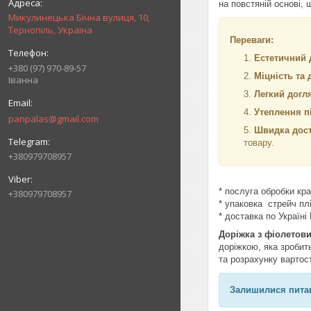
на повстяній основі, 
Микулинецька Бічна вулиця, 10,
Тернопіль, Україна
Переваги:
Естетичний 
+380 (97) 970-89-57
Міцність та 
Іванна
Легкий догл
Утеплення п
panpalas@gmail.com
Швидка дост
товару.
+380979708957
* послуга обробки кр
+380979708957
* упаковка стрейч пл
* доставка по Украї
Доріжка з фіолетов
доріжкою, яка зробит
та розрахунку вартост
Залишилися питан