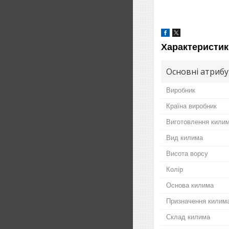
Характеристик
Основні атриб
Виробник
Країна виробник
Виготовлення кили
Вид килима
Висота ворсу
Колір
Основа килима
Призначення килима
Склад килима