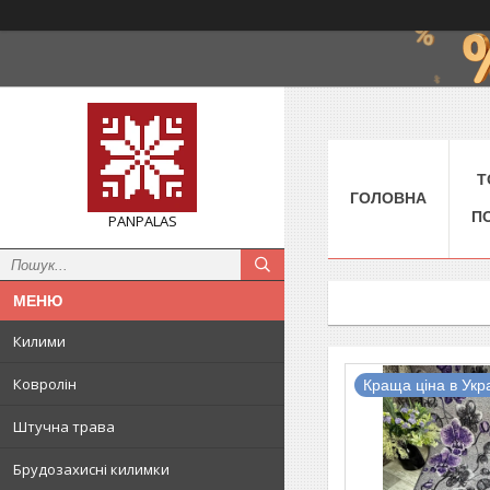
Т
ГОЛОВНА
П
PANPALAS
Килими
Ковролін
Краща ціна в Укра
Штучна трава
Брудозахисні килимки