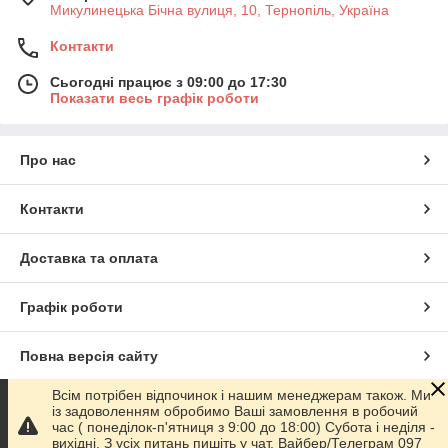
Микулинецька Бічна вулиця, 10, Тернопіль, Україна
Контакти
Сьогодні працює з 09:00 до 17:30
Показати весь графік роботи
Про нас
Контакти
Доставка та оплата
Графік роботи
Повна версія сайту
Всім потрібен відпочинок і нашим менеджерам також. Ми
Сайт створено на маркетплейсі
Prom.ua
із задоволенням обробимо Ваші замовлення в робочий
час ( понеділок-п'ятниця з 9:00 до 18:00) Субота і неділя -
вихідні. З усіх питань пишіть у чат, Вайбер/Телеграм 097