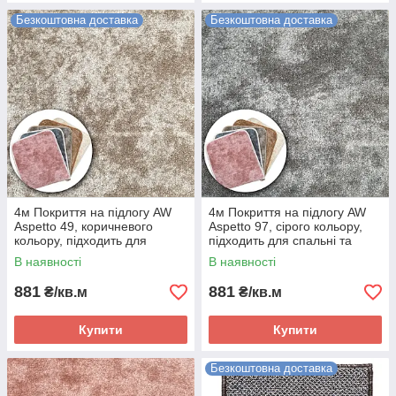
Безкоштовна доставка
Безкоштовна доставка
4м Покриття на підлогу AW
4м Покриття на підлогу AW
Aspetto 49, коричневого
Aspetto 97, сірого кольору,
кольору, підходить для
підходить для спальні та
спальні та гостьової кімнати.
гостьової кімнати.
В наявності
В наявності
881
881
₴/кв.м
₴/кв.м
Купити
Купити
Безкоштовна доставка