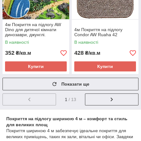
4м Покриття на підлогу AW
Dino для дитячої кімнати
4м Покриття на підлогу
динозаври, джунглі.
Condor AW Ruaha 42
В наявності
В наявності
352
428
₴/кв.м
₴/кв.м
Купити
Купити
Показати ще
1
/ 13
Покриття на підлогу шириною 4 м – комфорт та стиль
для великих площ
Покриття шириною 4 м забезпечує ідеальне покриття для
великих приміщень, таких як зали, вітальні чи офіси. Завдяки