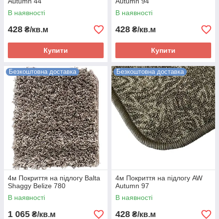
Autumn 44
Autumn 94
В наявності
В наявності
428
428
₴/кв.м
₴/кв.м
Купити
Купити
Безкоштовна доставка
Безкоштовна доставка
4м Покриття на підлогу Balta
4м Покриття на підлогу AW
Shaggy Belize 780
Autumn 97
В наявності
В наявності
1 065
428
₴/кв.м
₴/кв.м