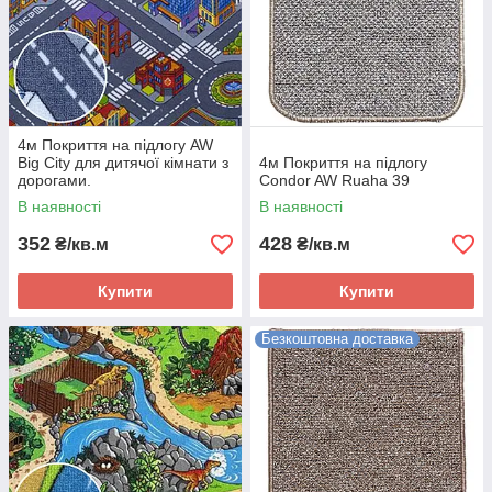
4м Покриття на підлогу AW
Big City для дитячої кімнати з
4м Покриття на підлогу
дорогами.
Condor AW Ruaha 39
В наявності
В наявності
352
428
₴/кв.м
₴/кв.м
Купити
Купити
Безкоштовна доставка