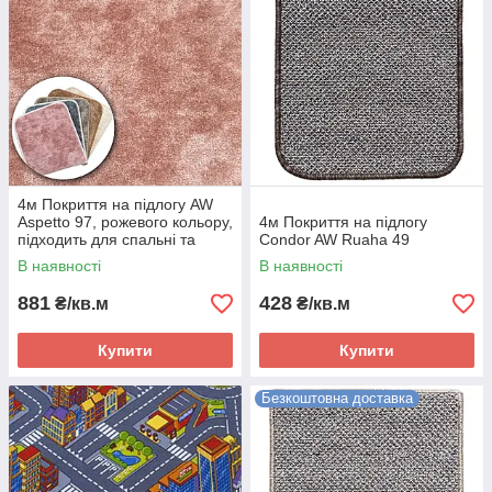
4м Покриття на підлогу AW
Aspetto 97, рожевого кольору,
4м Покриття на підлогу
підходить для спальні та
Condor AW Ruaha 49
гостьової кімнати.
В наявності
В наявності
881
428
₴/кв.м
₴/кв.м
Купити
Купити
Безкоштовна доставка