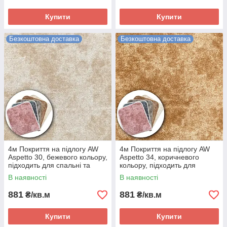
Купити
Купити
Безкоштовна доставка
Безкоштовна доставка
4м Покриття на підлогу AW
4м Покриття на підлогу AW
Aspetto 30, бежевого кольору,
Aspetto 34, коричневого
підходить для спальні та
кольору, підходить для
гостьової кімнати.
спальні та гостьової кімнати.
В наявності
В наявності
881
881
₴/кв.м
₴/кв.м
Купити
Купити