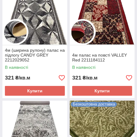
4м (ширина рулону) палас на
підлогу CANDY GREY
4м палас на повсті VALLEY
2212029052
Red 2211184112
В наявності
В наявності
321
321
₴/кв.м
₴/кв.м
Купити
Купити
Безкоштовна доставка