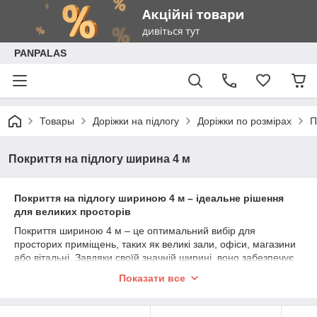
PANPALAS
Товары
Доріжки на підлогу
Доріжки по розмірах
П
Покриття на підлогу ширина 4 м
Покриття на підлогу шириною 4 м – ідеальне рішення
для великих просторів
Покриття шириною 4 м – це оптимальний вибір для
просторих приміщень, таких як великі зали, офіси, магазини
або вітальні. Завдяки своїй значній ширині, воно забезпечує
повне покриття підлоги, створюючи комфорт і додаючи стиль
Показати все
до будь-якого інтер’єру.
Переваги покриття шириною 4 м: