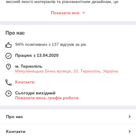
високій якості матеріалів та різноманітним дизайнам, це
ідеальний вибір для вашого простору.
Показати все
Замовляйте покриття шириною 4 м у
магазині Panpalas
–
гармонія стилю та функціональності!
Про нас
94% позитивних з 137 відгуків за рік
Працює з 13.04.2020
м. Тернопіль
Микулинецька Бічна вулиця, 10, Тернопіль, Україна
Контакти
Сьогодні вихідний
Показати весь графік роботи
Про нас
Контакти