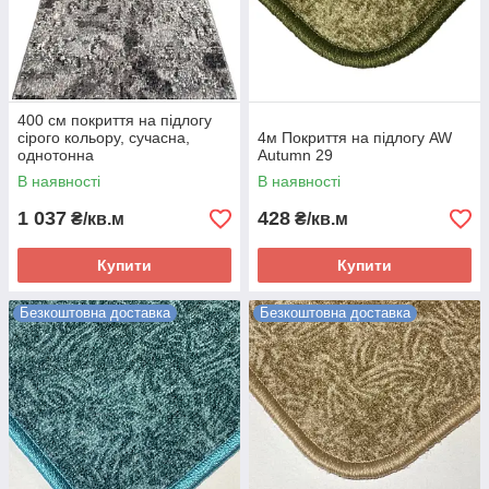
400 см покриття на підлогу
сірого кольору, сучасна,
4м Покриття на підлогу AW
однотонна
Autumn 29
абстракція,LEVADO 03889A
В наявності
В наявності
L.GREY/D.GREY
1 037
428
₴/кв.м
₴/кв.м
Купити
Купити
Безкоштовна доставка
Безкоштовна доставка